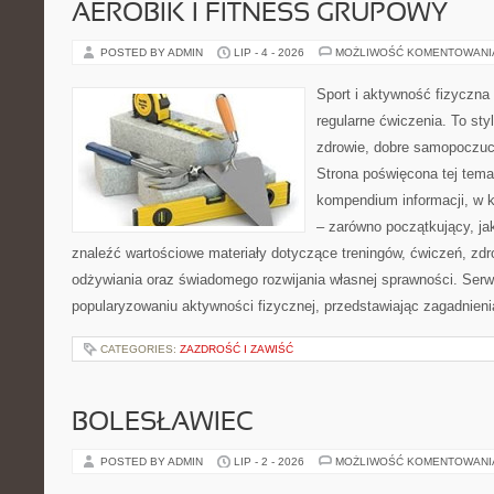
AEROBIK I FITNESS GRUPOWY
POSTED BY ADMIN
LIP - 4 - 2026
MOŻLIWOŚĆ KOMENTOWAN
Sport i aktywność fizyczna 
regularne ćwiczenia. To sty
zdrowie, dobre samopoczuci
Strona poświęcona tej tem
kompendium informacji, w k
– zarówno początkujący, j
znaleźć wartościowe materiały dotyczące treningów, ćwiczeń, zdr
odżywiania oraz świadomego rozwijania własnej sprawności. Serwi
popularyzowaniu aktywności fizycznej, przedstawiając zagadnien
CATEGORIES:
ZAZDROŚĆ I ZAWIŚĆ
BOLESŁAWIEC
POSTED BY ADMIN
LIP - 2 - 2026
MOŻLIWOŚĆ KOMENTOWAN