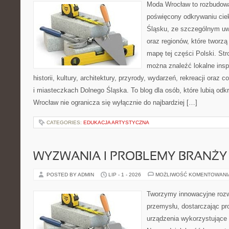
Moda Wrocław to rozbudowa
poświęcony odkrywaniu ci
Śląsku, ze szczególnym uw
oraz regionów, które tworzą
mapę tej części Polski. Str
można znaleźć lokalne insp
historii, kultury, architektury, przyrody, wydarzeń, rekreacji oraz
i miasteczkach Dolnego Śląska. To blog dla osób, które lubią odk
Wrocław nie ogranicza się wyłącznie do najbardziej […]
CATEGORIES:
EDUKACJA ARTYSTYCZNA
WYZWANIA I PROBLEMY BRANŻY
POSTED BY ADMIN
LIP - 1 - 2026
MOŻLIWOŚĆ KOMENTOWAN
Tworzymy innowacyjne rozw
przemysłu, dostarczając pr
urządzenia wykorzystujące 