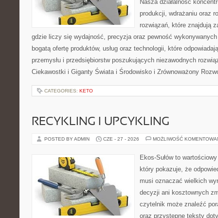
Nasza działalność koncentru
produkcji, wdrażaniu oraz
rozwiązań, które znajdują 
gdzie liczy się wydajność, precyzja oraz pewność wykonywanych 
bogatą ofertę produktów, usług oraz technologii, które odpowiada
przemysłu i przedsiębiorstw poszukujących niezawodnych rozwi
Ciekawostki i Giganty Świata i Środowisko i Zrównoważony Rozwó
CATEGORIES:
KETO
RECYKLING I UPCYKLING
POSTED BY ADMIN
CZE - 27 - 2026
MOŻLIWOŚĆ KOMENTOWA
Ekos-Sułów to wartościowy 
który pokazuje, że odpowie
musi oznaczać wielkich wy
decyzji ani kosztownych zm
czytelnik może znaleźć por
oraz przystępne teksty do