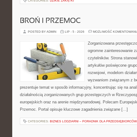
CATEGORIES:
DZIKIE ZAKĄTKI
BROŃ I PRZEMOC
POSTED BY ADMIN
LIP - 5 - 2026
MOŻLIWOŚĆ KOMENTOWAN
Zorganizowana przestępczoś
ogromne zainteresowanie za
czytelników. Strona stano
artykułów poświęcone grup
rozwojowi, modelom działan
wyzwaniom związanym z b
prezentuje temat w sposób informacyjny, koncentrując się na anal
działalnością zorganizowanych grup przestępczych w Rzeczypospo
europejskich oraz na arenie międzynarodowej. Polecam Europejsk
Przemoc. Portal opisuje kluczowe zagadnienia związane […]
CATEGORIES:
BIZNES LODZIARNI – PORADNIK DLA PRZEDSIĘBIORCÓW