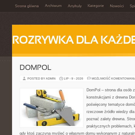
Archiwum
Kategorie
Strona główna
Artykuły
Nowości
Spi
ROZRYWKA DLA KAŻD
DOMPOL
POSTED BY ADMIN
LIP - 9 - 2026
MOŻLIWOŚĆ KOMENTOWAN
DomPol – strona dla osób 
konstrukcjami z drewna Dom
poświęcony tematyce domó
rzeczowe źródło wiedzy dla 
poznać zalety drewna. Stro
praktycznych problemach, k
gdy ktoś zaczyna myśleć o własnym domu wykonanym z natural