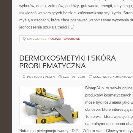
wyborów, domu, zakupów, podróży, gotowania, energii, recyklingu
rozwiązań wspierających bardziej zrównoważony styl życia. Stro
myślą o osobach, które chcą poznawać współczesne wyzwania ś
jednocześnie szukają treści […]
CATEGORIES:
POCIĄGI TOWAROWE
DERMOKOSMETYKI I SKÓRA
PROBLEMATYCZNA
POSTED BY ADMIN
CZE - 20 - 2026
MOŻLIWOŚĆ KOMENTOWA
Bioarp24.pl to serwis online
produktów kosmetycznych i
może być rozumiana jako w
dla osób, które interesują s
To serwis, która wpisuje si
naturalnymi sposobami dba
Naturalna pielęgnacja twarzy i DIY – Zrób to sam. Głównym motyw