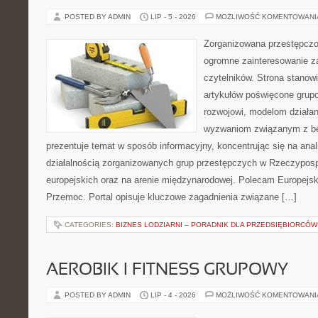
POSTED BY ADMIN
LIP - 5 - 2026
MOŻLIWOŚĆ KOMENTOWAN
Zorganizowana przestępczoś
ogromne zainteresowanie za
czytelników. Strona stano
artykułów poświęcone grup
rozwojowi, modelom działan
wyzwaniom związanym z b
prezentuje temat w sposób informacyjny, koncentrując się na anal
działalnością zorganizowanych grup przestępczych w Rzeczypospo
europejskich oraz na arenie międzynarodowej. Polecam Europejsk
Przemoc. Portal opisuje kluczowe zagadnienia związane […]
CATEGORIES:
BIZNES LODZIARNI – PORADNIK DLA PRZEDSIĘBIORCÓW
AEROBIK I FITNESS GRUPOWY
POSTED BY ADMIN
LIP - 4 - 2026
MOŻLIWOŚĆ KOMENTOWAN