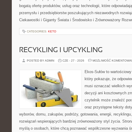
bogatą ofertę produktów, usług oraz technologii, które odpowiada
przemysłu i przedsiębiorstw poszukujących niezawodnych rozwi
Ciekawostki i Giganty Świata i Środowisko i Zrównoważony Rozwó
CATEGORIES:
KETO
RECYKLING I UPCYKLING
POSTED BY ADMIN
CZE - 27 - 2026
MOŻLIWOŚĆ KOMENTOWA
Ekos-Sułów to wartościowy 
który pokazuje, że odpowie
musi oznaczać wielkich wy
decyzji ani kosztownych zm
czytelnik może znaleźć por
oraz przystępne teksty do
wyborów, domu, zakupów, podróży, gotowania, energii, recyklingu
rozwiązań wspierających bardziej zrównoważony styl życia. Stro
myślą o osobach, które chcą poznawać współczesne wyzwania ś