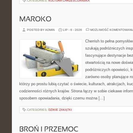
CATEGORIES:
KULTURA CHRZEŚCIJAŃSKA
MAROKO
POSTED BY ADMIN
LIP - 6 - 2026
MOŻLIWOŚĆ KOMENTOWAN
Cherrish to pełna pomysłów 
szukają podróżniczych insp
fascynujące destynacje bez
otwartością na nowe doświa
podróżniczych opowieści, 
zarówno osoby planujące rod
którzy po prostu lubią czytać o świecie, kulturach, atrakcjach, kuch
codzienności różnych krajów. Strona łączy w sobie ciekawe infor
sposobem opowiadania, dzięki czemu można […]
CATEGORIES:
DZIKIE ZAKĄTKI
BROŃ I PRZEMOC