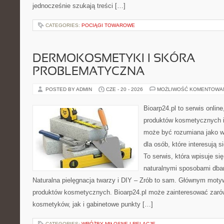
jednocześnie szukają treści […]
CATEGORIES:
POCIĄGI TOWAROWE
DERMOKOSMETYKI I SKÓRA
PROBLEMATYCZNA
POSTED BY ADMIN
CZE - 20 - 2026
MOŻLIWOŚĆ KOMENTOWA
Bioarp24.pl to serwis online
produktów kosmetycznych i
może być rozumiana jako w
dla osób, które interesują s
To serwis, która wpisuje si
naturalnymi sposobami dba
Naturalna pielęgnacja twarzy i DIY – Zrób to sam. Głównym motyw
produktów kosmetycznych. Bioarp24.pl może zainteresować zaró
kosmetyków, jak i gabinetowe punkty […]
CATEGORIES:
WRÓŻBY MIŁOSNE I RELACJE