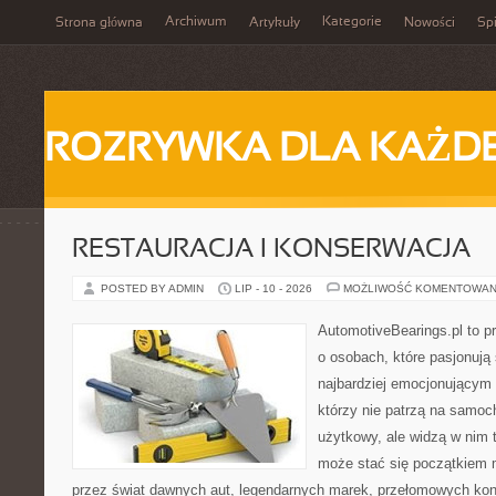
Archiwum
Kategorie
Strona główna
Artykuły
Nowości
Spi
ROZRYWKA DLA KAŻD
RESTAURACJA I KONSERWACJA
POSTED BY ADMIN
LIP - 10 - 2026
MOŻLIWOŚĆ KOMENTOWAN
AutomotiveBearings.pl to p
o osobach, które pasjonują 
najbardziej emocjonującym 
którzy nie patrzą na samoc
użytkowy, ale widzą w nim 
może stać się początkiem 
przez świat dawnych aut, legendarnych marek, przełomowych kon