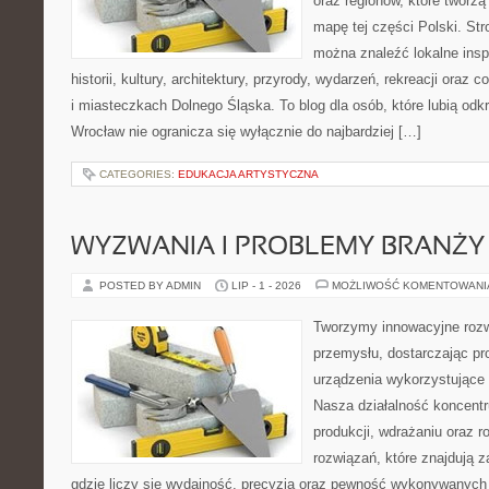
oraz regionów, które tworzą
mapę tej części Polski. Str
można znaleźć lokalne insp
historii, kultury, architektury, przyrody, wydarzeń, rekreacji oraz
i miasteczkach Dolnego Śląska. To blog dla osób, które lubią odk
Wrocław nie ogranicza się wyłącznie do najbardziej […]
CATEGORIES:
EDUKACJA ARTYSTYCZNA
WYZWANIA I PROBLEMY BRANŻY
POSTED BY ADMIN
LIP - 1 - 2026
MOŻLIWOŚĆ KOMENTOWAN
Tworzymy innowacyjne rozw
przemysłu, dostarczając pr
urządzenia wykorzystujące 
Nasza działalność koncentru
produkcji, wdrażaniu oraz
rozwiązań, które znajdują 
gdzie liczy się wydajność, precyzja oraz pewność wykonywanych 