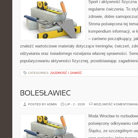
Sport i aktywność fizyczna 
regularne ćwiczenia. To sty
zdrowie, dobre samopoczuci
Strona poświęcona tej tem
kompendium informacji, w k
– zarówno początkujący, j
znaleźć wartościowe materiały dotyczące treningów, ćwiczeń, zdr
odżywiania oraz świadomego rozwijania własnej sprawności. Serwi
popularyzowaniu aktywności fizycznej, przedstawiając zagadnien
CATEGORIES:
ZAZDROŚĆ I ZAWIŚĆ
BOLESŁAWIEC
POSTED BY ADMIN
LIP - 2 - 2026
MOŻLIWOŚĆ KOMENTOWAN
Moda Wrocław to rozbudowa
poświęcony odkrywaniu ci
Śląsku, ze szczególnym uw