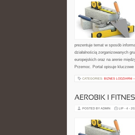
prezentuje temat w sposób informa
działalnością zorganizowanych gr
europejskich oraz na arenie międz
Przemoc. Portal opisuje kluczowe
CATEGORIES:
BIZNES LODZIARNI 
AEROBIK I FITN
POSTED BY ADMIN
LIP - 4 - 2