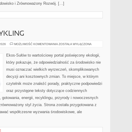
rodowisko i Zrównoważony Rozwój. […]
CYKLING
RECYKLING
 2026
MOŻLIWOŚĆ KOMENTOWANIA
ZOSTAŁA WYŁĄCZONA
I
UPCYKLING
Ekos-Sułów to wartościowy portal poświęcony ekologii,
który pokazuje, że odpowiedzialność za środowisko nie
musi oznaczać wielkich wyrzeczeń, skomplikowanych
decyzji ani kosztownych zmian. To miejsce, w którym
czytelnik może znaleźć porady, praktyczne podpowiedzi
oraz przystępne teksty dotyczące codziennych
gotowania, energii, recyklingu, przyrody i nowoczesnych
zrównoważony styl życia. Strona została przygotowana z
nawać współczesne wyzwania środowiskowe, ale
E