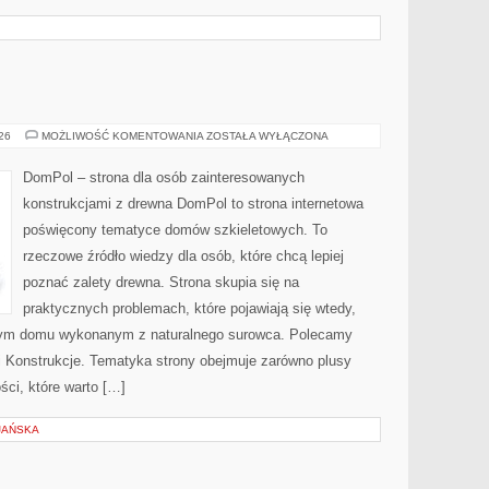
DOMPOL
026
MOŻLIWOŚĆ KOMENTOWANIA
ZOSTAŁA WYŁĄCZONA
DomPol – strona dla osób zainteresowanych
konstrukcjami z drewna DomPol to strona internetowa
poświęcony tematyce domów szkieletowych. To
rzeczowe źródło wiedzy dla osób, które chcą lepiej
poznać zalety drewna. Strona skupia się na
praktycznych problemach, które pojawiają się wtedy,
nym domu wykonanym z naturalnego surowca. Polecamy
e i Konstrukcje. Tematyka strony obejmuje zarówno plusy
ści, które warto […]
JAŃSKA