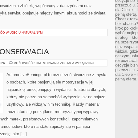
decyzje bizn
przeczuciu. 
owadzenia zbiórek, współpracy z darczyńcami oraz
dla Ciebie – 
yka serwisu obejmuje między innymi aktualności ze świata
pełną ofertą.
Chcesz rozwi
bez chaosu?
krok po krok
wybór najlep
ŁÓG W UJĘCIU NATURALNYM
strategii, k
na przejrzys
oraz wsparci
 KONSERWACJA
widział, gdz
naszym usłu
rozpoznawaln
RESTAURACJA
2026
MOŻLIWOŚĆ KOMENTOWANIA
ZOSTAŁA WYŁĄCZONA
decyzje bizn
I
przeczuciu. 
KONSERWACJA
dla Ciebie – 
AutomotiveBearings.pl to przestrzeń stworzone z myślą
pełną ofertą.
o osobach, które pasjonują się motoryzacją w jej
najbardziej emocjonującym wydaniu. To strona dla tych,
którzy nie patrzą na samochód wyłącznie jak na pojazd
użytkowy, ale widzą w nim technikę. Każdy materiał
może stać się początkiem motoryzacyjnej wyprawy
rnych marek, przełomowych konstrukcji, zapomnianych
amochodów, które na stałe zapisały się w pamięci
yzację jako […]