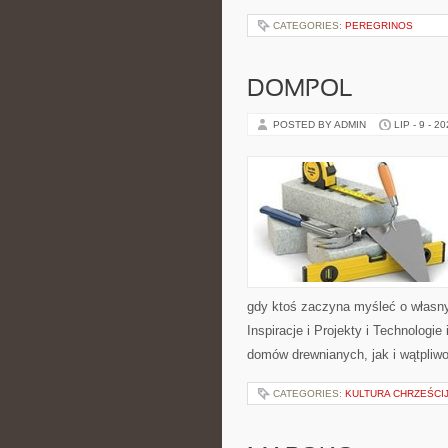
CATEGORIES:
PEREGRINOS
DOMPOL
POSTED BY ADMIN
LIP - 9 - 2
gdy ktoś zaczyna myśleć o włas
Inspiracje i Projekty i Technologi
domów drewnianych, jak i wątpliwo
CATEGORIES:
KULTURA CHRZEŚCI