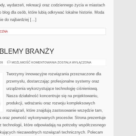
zyrody, wydarzeń, rekreacji oraz codziennego życia w miastach
 blog dla osób, które lubią odkrywać lokalne historie. Moda
ie do najbardziej […]
YCZNA
OBLEMY BRANŻY
WYZWANIA
026
MOŻLIWOŚĆ KOMENTOWANIA
ZOSTAŁA WYŁĄCZONA
I
PROBLEMY
BRANŻY
Tworzymy innowacyjne rozwiązania przeznaczone dla
przemysłu, dostarczając profesjonalne systemy oraz
urządzenia wykorzystujące technologię ciśnieniową.
Nasza działalność koncentruje się na projektowaniu,
produkcji, wdrażaniu oraz rozwoju kompleksowych
rozwiązań, które znajdują zastosowanie wszędzie tam,
zja oraz pewność wykonywanych procesów. Strona prezentuje
az technologii, które odpowiadają na potrzeby współczesnego
ukujących niezawodnych rozwiązań technicznych. Polecam