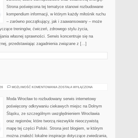
Strona poświęcona tej tematyce stanowi rozbudowane
kompendium informacji, w którym każdy miłośnik ruchu
– zarówno początkujący, jak i zaawansowany – może
yczące treningów, ćwiczeń, zdrowego stylu życia,
ania własnej sprawności. Serwis koncentruje się na
znej, przedstawiając zagadnienia związane z […]
BOLESŁAWIEC
026
MOŻLIWOŚĆ KOMENTOWANIA
ZOSTAŁA WYŁĄCZONA
Moda Wrocław to rozbudowany serwis internetowy
poświęcony odkrywaniu ciekawych miejsc na Dolnym
Śląsku, ze szczególnym uwzględnieniem Wrocławia
oraz regionów, które tworzą niezwykle nieoczywistą
mapę tej części Polski. Strona jest blogiem, w którym
można znaleźć lokalne inspiracje dotyczące zwiedzania,