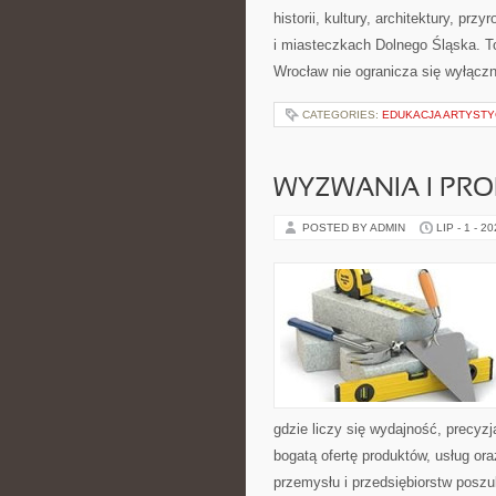
historii, kultury, architektury, pr
i miasteczkach Dolnego Śląska. To
Wrocław nie ogranicza się wyłączn
CATEGORIES:
EDUKACJA ARTYST
WYZWANIA I PR
POSTED BY ADMIN
LIP - 1 - 2
gdzie liczy się wydajność, precy
bogatą ofertę produktów, usług or
przemysłu i przedsiębiorstw posz