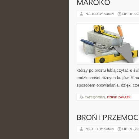
MAROKO
POSTED BY ADMIN
LIP - 6 - 2
którzy po prostu lubią czytać o świ
codzienności różnych krajów. Stro
sposobem opowiadania, dzięki c
CATEGORIES:
DZIKIE ZAKĄTKI
BROŃ I PRZEMOC
POSTED BY ADMIN
LIP - 5 - 2