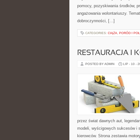
pomocy, pozyskiwania środków, pr
angażowania wolontariuszy. Temat
dobroczynności, […]
CATEGORIES:
CIĄŻA, PORÓD I PO
RESTAURACJA I
POSTED BY ADMIN
LIP - 10 - 
przez świat dawnych aut, legenda
modeli, wyścigowych sukcesów i s
kierowców. Strona zestawia motor