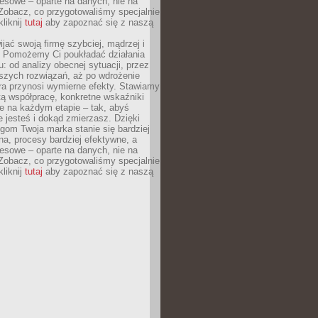
esowe – oparte na danych, nie na
Zobacz, co przygotowaliśmy specjalnie
kliknij
tutaj
aby zapoznać się z naszą
jać swoją firmę szybciej, mądrzej i
 Pomożemy Ci poukładać działania
u: od analizy obecnej sytuacji, przez
szych rozwiązań, aż po wdrożenie
tóra przynosi wymierne efekty. Stawiamy
tą współpracę, konkretne wskaźniki
e na każdym etapie – tak, abyś
ie jesteś i dokąd zmierzasz. Dzięki
gom Twoja marka stanie się bardziej
a, procesy bardziej efektywne, a
esowe – oparte na danych, nie na
Zobacz, co przygotowaliśmy specjalnie
kliknij
tutaj
aby zapoznać się z naszą