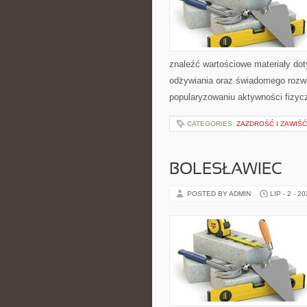
znaleźć wartościowe materiały dot
odżywiania oraz świadomego rozwij
popularyzowaniu aktywności fizyc
CATEGORIES:
ZAZDROŚĆ I ZAWIŚĆ
BOLESŁAWIEC
POSTED BY ADMIN
LIP - 2 - 2