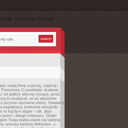
SCRIBE
FACEBOOK
TWITTER
jać swoją firmę szybciej, mądrzej i
 Pomożemy Ci poukładać działania
u: od analizy obecnej sytuacji, przez
szych rozwiązań, aż po wdrożenie
tóra przynosi wymierne efekty. Stawiamy
tą współpracę, konkretne wskaźniki
e na każdym etapie – tak, abyś
ie jesteś i dokąd zmierzasz. Dzięki
gom Twoja marka stanie się bardziej
a, procesy bardziej efektywne, a