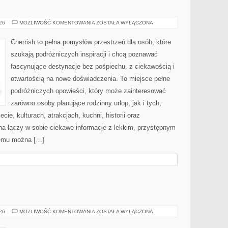
MAROKO
026
MOŻLIWOŚĆ KOMENTOWANIA
ZOSTAŁA WYŁĄCZONA
Cherrish to pełna pomysłów przestrzeń dla osób, które
szukają podróżniczych inspiracji i chcą poznawać
fascynujące destynacje bez pośpiechu, z ciekawością i
otwartością na nowe doświadczenia. To miejsce pełne
podróżniczych opowieści, który może zainteresować
zarówno osoby planujące rodzinny urlop, jak i tych,
ecie, kulturach, atrakcjach, kuchni, historii oraz
na łączy w sobie ciekawe informacje z lekkim, przystępnym
zemu można […]
BROŃ
026
MOŻLIWOŚĆ KOMENTOWANIA
ZOSTAŁA WYŁĄCZONA
I
PRZEMOC