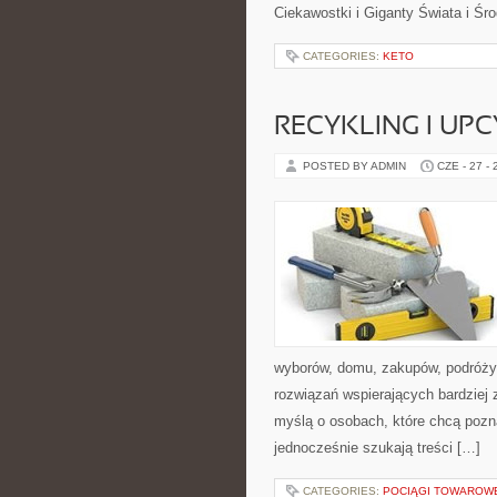
Ciekawostki i Giganty Świata i Ś
CATEGORIES:
KETO
RECYKLING I UP
POSTED BY ADMIN
CZE - 27 -
wyborów, domu, zakupów, podróży, 
rozwiązań wspierających bardziej 
myślą o osobach, które chcą poz
jednocześnie szukają treści […]
CATEGORIES:
POCIĄGI TOWAROW