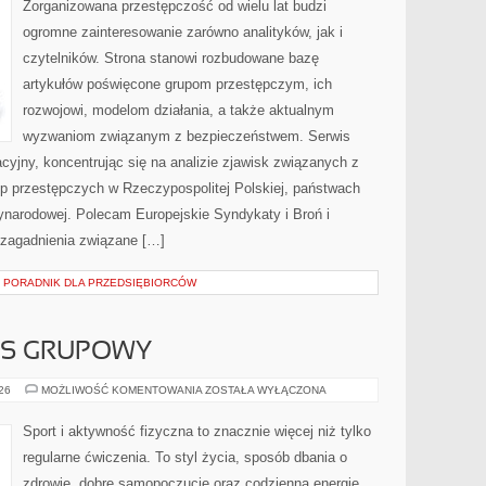
Zorganizowana przestępczość od wielu lat budzi
ogromne zainteresowanie zarówno analityków, jak i
czytelników. Strona stanowi rozbudowane bazę
artykułów poświęcone grupom przestępczym, ich
rozwojowi, modelom działania, a także aktualnym
wyzwaniom związanym z bezpieczeństwem. Serwis
cyjny, koncentrując się na analizie zjawisk związanych z
up przestępczych w Rzeczypospolitej Polskiej, państwach
ynarodowej. Polecam Europejskie Syndykaty i Broń i
 zagadnienia związane […]
– PORADNIK DLA PRZEDSIĘBIORCÓW
ESS GRUPOWY
AEROBIK
026
MOŻLIWOŚĆ KOMENTOWANIA
ZOSTAŁA WYŁĄCZONA
I
FITNESS
GRUPOWY
Sport i aktywność fizyczna to znacznie więcej niż tylko
regularne ćwiczenia. To styl życia, sposób dbania o
zdrowie, dobre samopoczucie oraz codzienną energię.