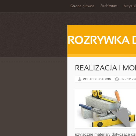
Archiwum
Strona główna
Artykuł
ROZRYWKA 
REALIZACJA I MO
POSTED BY ADMIN
LIP - 12 - 
użyteczne materiały dotyczące dzi