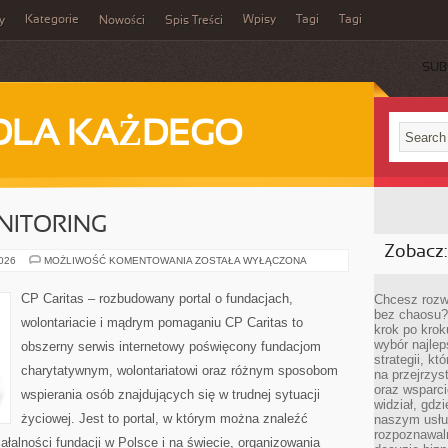
Kategorie
Wpisy
Tagi
Tagi
y
Nowości
Spis Treści
SUB
DLA KAŻDEGO
NITORING
Zobacz:
REALIZACJA
2026
MOŻLIWOŚĆ KOMENTOWANIA
ZOSTAŁA WYŁĄCZONA
I
MONITORING
CP Caritas – rozbudowany portal o fundacjach,
Chcesz rozwi
bez chaosu?
wolontariacie i mądrym pomaganiu CP Caritas to
krok po krok
wybór najlep
obszerny serwis internetowy poświęcony fundacjom
strategii, k
charytatywnym, wolontariatowi oraz różnym sposobom
na przejrzys
oraz wsparci
wspierania osób znajdujących się w trudnej sytuacji
widział, gdz
życiowej. Jest to portal, w którym można znaleźć
naszym usłu
rozpoznawaln
ałalności fundacji w Polsce i na świecie, organizowania