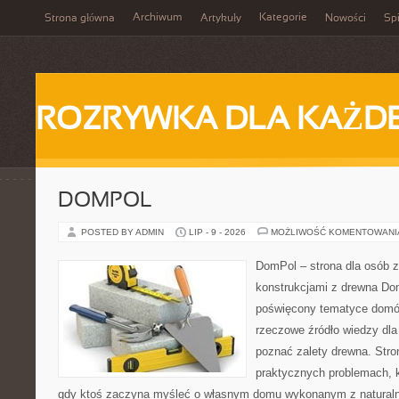
Archiwum
Kategorie
Strona główna
Artykuły
Nowości
Spi
ROZRYWKA DLA KAŻD
DOMPOL
POSTED BY ADMIN
LIP - 9 - 2026
MOŻLIWOŚĆ KOMENTOWAN
DomPol – strona dla osób 
konstrukcjami z drewna Dom
poświęcony tematyce domó
rzeczowe źródło wiedzy dla 
poznać zalety drewna. Stro
praktycznych problemach, k
gdy ktoś zaczyna myśleć o własnym domu wykonanym z natural