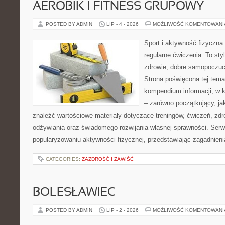
AEROBIK I FITNESS GRUPOWY
POSTED BY ADMIN
LIP - 4 - 2026
MOŻLIWOŚĆ KOMENTOWAN
Sport i aktywność fizyczna 
regularne ćwiczenia. To sty
zdrowie, dobre samopoczuci
Strona poświęcona tej tem
kompendium informacji, w k
– zarówno początkujący, j
znaleźć wartościowe materiały dotyczące treningów, ćwiczeń, zdr
odżywiania oraz świadomego rozwijania własnej sprawności. Serwi
popularyzowaniu aktywności fizycznej, przedstawiając zagadnien
CATEGORIES:
ZAZDROŚĆ I ZAWIŚĆ
BOLESŁAWIEC
POSTED BY ADMIN
LIP - 2 - 2026
MOŻLIWOŚĆ KOMENTOWAN