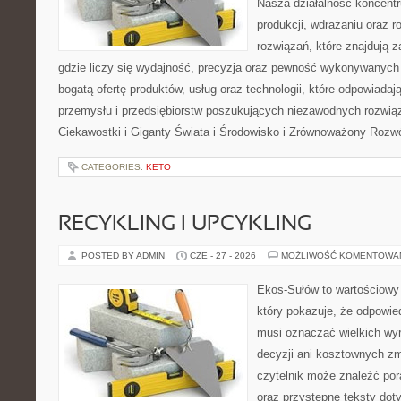
Nasza działalność koncentru
produkcji, wdrażaniu oraz
rozwiązań, które znajdują 
gdzie liczy się wydajność, precyzja oraz pewność wykonywanych 
bogatą ofertę produktów, usług oraz technologii, które odpowiada
przemysłu i przedsiębiorstw poszukujących niezawodnych rozwi
Ciekawostki i Giganty Świata i Środowisko i Zrównoważony Rozwó
CATEGORIES:
KETO
RECYKLING I UPCYKLING
POSTED BY ADMIN
CZE - 27 - 2026
MOŻLIWOŚĆ KOMENTOWA
Ekos-Sułów to wartościowy 
który pokazuje, że odpowie
musi oznaczać wielkich wy
decyzji ani kosztownych zm
czytelnik może znaleźć por
oraz przystępne teksty do