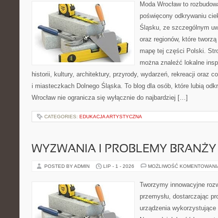
Moda Wrocław to rozbudowa
poświęcony odkrywaniu ci
Śląsku, ze szczególnym uw
oraz regionów, które tworzą
mapę tej części Polski. Str
można znaleźć lokalne insp
historii, kultury, architektury, przyrody, wydarzeń, rekreacji oraz
i miasteczkach Dolnego Śląska. To blog dla osób, które lubią odk
Wrocław nie ogranicza się wyłącznie do najbardziej […]
CATEGORIES:
EDUKACJA ARTYSTYCZNA
WYZWANIA I PROBLEMY BRANŻY
POSTED BY ADMIN
LIP - 1 - 2026
MOŻLIWOŚĆ KOMENTOWAN
Tworzymy innowacyjne rozw
przemysłu, dostarczając pr
urządzenia wykorzystujące 