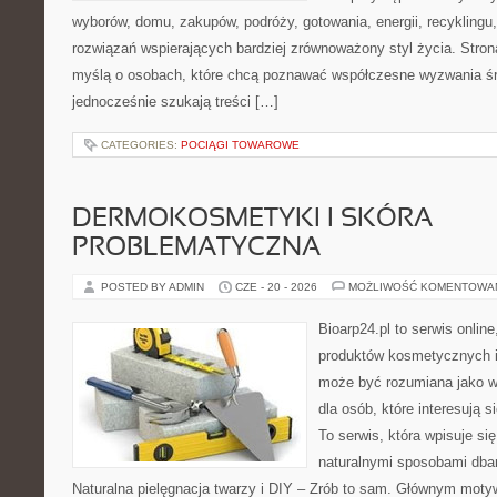
wyborów, domu, zakupów, podróży, gotowania, energii, recyklingu
rozwiązań wspierających bardziej zrównoważony styl życia. Stro
myślą o osobach, które chcą poznawać współczesne wyzwania ś
jednocześnie szukają treści […]
CATEGORIES:
POCIĄGI TOWAROWE
DERMOKOSMETYKI I SKÓRA
PROBLEMATYCZNA
POSTED BY ADMIN
CZE - 20 - 2026
MOŻLIWOŚĆ KOMENTOWA
Bioarp24.pl to serwis online
produktów kosmetycznych i
może być rozumiana jako w
dla osób, które interesują s
To serwis, która wpisuje si
naturalnymi sposobami dba
Naturalna pielęgnacja twarzy i DIY – Zrób to sam. Głównym motyw