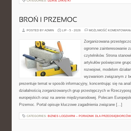
CATEGORIES:
DZIKIE ZAKĄTKI
BROŃ I PRZEMOC
POSTED BY ADMIN
LIP - 5 - 2026
MOŻLIWOŚĆ KOMENTOWAN
Zorganizowana przestępczoś
ogromne zainteresowanie za
czytelników. Strona stano
artykułów poświęcone grup
rozwojowi, modelom działan
wyzwaniom związanym z b
prezentuje temat w sposób informacyjny, koncentrując się na anal
działalnością zorganizowanych grup przestępczych w Rzeczypospo
europejskich oraz na arenie międzynarodowej. Polecam Europejsk
Przemoc. Portal opisuje kluczowe zagadnienia związane […]
CATEGORIES:
BIZNES LODZIARNI – PORADNIK DLA PRZEDSIĘBIORCÓW