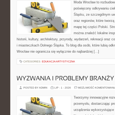
Moda Wrocław to rozbudowa
poświęcony odkrywaniu ci
Śląsku, ze szczególnym uw
oraz regionów, które tworzą
mapę tej części Polski. Str
można znaleźć lokalne insp
historii, kultury, architektury, przyrody, wydarzeń, rekreacji oraz
i miasteczkach Dolnego Śląska. To blog dla osób, które lubią odk
Wrocław nie ogranicza się wyłącznie do najbardziej […]
CATEGORIES:
EDUKACJA ARTYSTYCZNA
WYZWANIA I PROBLEMY BRANŻY
POSTED BY ADMIN
LIP - 1 - 2026
MOŻLIWOŚĆ KOMENTOWAN
Tworzymy innowacyjne rozw
przemysłu, dostarczając pr
urządzenia wykorzystujące 