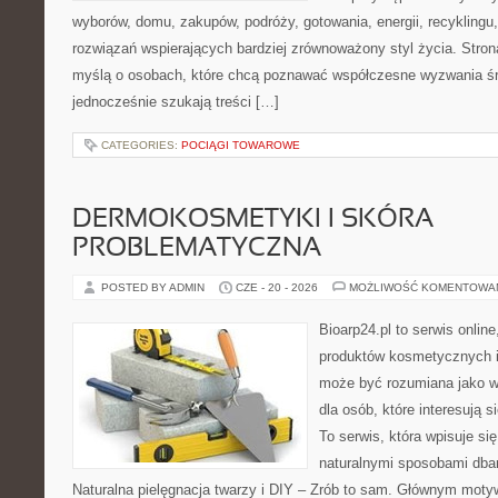
wyborów, domu, zakupów, podróży, gotowania, energii, recyklingu
rozwiązań wspierających bardziej zrównoważony styl życia. Stro
myślą o osobach, które chcą poznawać współczesne wyzwania ś
jednocześnie szukają treści […]
CATEGORIES:
POCIĄGI TOWAROWE
DERMOKOSMETYKI I SKÓRA
PROBLEMATYCZNA
POSTED BY ADMIN
CZE - 20 - 2026
MOŻLIWOŚĆ KOMENTOWA
Bioarp24.pl to serwis online
produktów kosmetycznych i
może być rozumiana jako w
dla osób, które interesują s
To serwis, która wpisuje si
naturalnymi sposobami dba
Naturalna pielęgnacja twarzy i DIY – Zrób to sam. Głównym motyw