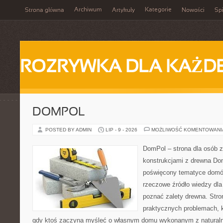
Archiwum
Kategorie
Strona główna
Artykuły
Nowości
Spi
ROZRYWKA DLA KAŻD
DOMPOL
POSTED BY ADMIN
LIP - 9 - 2026
MOŻLIWOŚĆ KOMENTOWAN
DomPol – strona dla osób 
konstrukcjami z drewna Dom
poświęcony tematyce domó
rzeczowe źródło wiedzy dla 
poznać zalety drewna. Stro
praktycznych problemach, k
gdy ktoś zaczyna myśleć o własnym domu wykonanym z natural