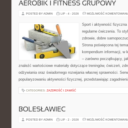
AEROBIK I FITNESS GRUPOWY
POSTED BY ADMIN
LIP - 4 - 2026
MOŻLIWOŚĆ KOMENTOWAN
Sport i aktywność fizyczna 
regularne ćwiczenia. To sty
zdrowie, dobre samopoczuci
Strona poświęcona tej tem
kompendium informacji, w k
– zarówno początkujący, j
znaleźć wartościowe materiały dotyczące treningów, ćwiczeń, zdr
odżywiania oraz świadomego rozwijania własnej sprawności. Serwi
popularyzowaniu aktywności fizycznej, przedstawiając zagadnien
CATEGORIES:
ZAZDROŚĆ I ZAWIŚĆ
BOLESŁAWIEC
POSTED BY ADMIN
LIP - 2 - 2026
MOŻLIWOŚĆ KOMENTOWAN