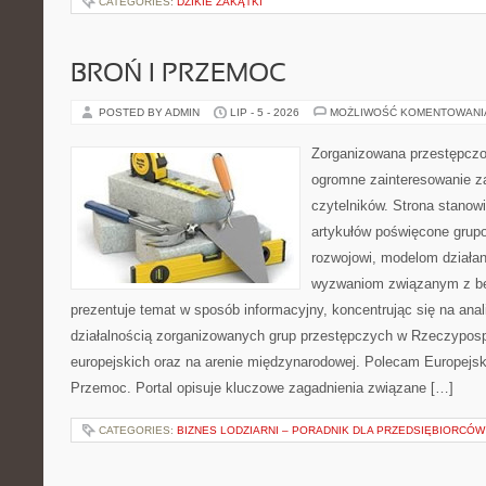
CATEGORIES:
DZIKIE ZAKĄTKI
BROŃ I PRZEMOC
POSTED BY ADMIN
LIP - 5 - 2026
MOŻLIWOŚĆ KOMENTOWAN
Zorganizowana przestępczoś
ogromne zainteresowanie za
czytelników. Strona stano
artykułów poświęcone grup
rozwojowi, modelom działan
wyzwaniom związanym z b
prezentuje temat w sposób informacyjny, koncentrując się na anal
działalnością zorganizowanych grup przestępczych w Rzeczypospo
europejskich oraz na arenie międzynarodowej. Polecam Europejsk
Przemoc. Portal opisuje kluczowe zagadnienia związane […]
CATEGORIES:
BIZNES LODZIARNI – PORADNIK DLA PRZEDSIĘBIORCÓW