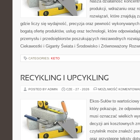
Nasza działalność koncentru
produkcji, wdrażaniu oraz
rozwiązań, które znajdują 
gdzie liczy się wydajność, precyzja oraz pewność wykonywanych 
bogatą ofertę produktów, usług oraz technologii, które odpowiada
przemysłu i przedsiębiorstw poszukujących niezawodnych rozwi
Ciekawostki i Giganty Świata i Środowisko i Zrównoważony Rozwó
CATEGORIES:
KETO
RECYKLING I UPCYKLING
POSTED BY ADMIN
CZE - 27 - 2026
MOŻLIWOŚĆ KOMENTOWA
Ekos-Sułów to wartościowy 
który pokazuje, że odpowie
musi oznaczać wielkich wy
decyzji ani kosztownych zm
czytelnik może znaleźć por
oraz przystępne teksty do