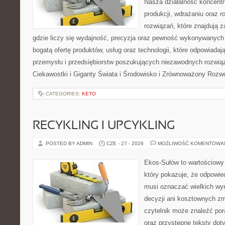
Nasza działalność koncentru
produkcji, wdrażaniu oraz
rozwiązań, które znajdują 
gdzie liczy się wydajność, precyzja oraz pewność wykonywanych 
bogatą ofertę produktów, usług oraz technologii, które odpowiada
przemysłu i przedsiębiorstw poszukujących niezawodnych rozwi
Ciekawostki i Giganty Świata i Środowisko i Zrównoważony Rozwó
CATEGORIES:
KETO
RECYKLING I UPCYKLING
POSTED BY ADMIN
CZE - 27 - 2026
MOŻLIWOŚĆ KOMENTOWA
Ekos-Sułów to wartościowy 
który pokazuje, że odpowie
musi oznaczać wielkich wy
decyzji ani kosztownych zm
czytelnik może znaleźć por
oraz przystępne teksty do