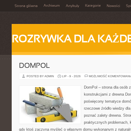
Archiwum
Kategorie
Strona główna
Artykuły
Nowości
Spi
ROZRYWKA DLA KAŻD
DOMPOL
POSTED BY ADMIN
LIP - 9 - 2026
MOŻLIWOŚĆ KOMENTOWAN
DomPol – strona dla osób 
konstrukcjami z drewna Dom
poświęcony tematyce domó
rzeczowe źródło wiedzy dla 
poznać zalety drewna. Stro
praktycznych problemach, k
gdy ktoś zaczyna myśleć o własnym domu wykonanym z natural