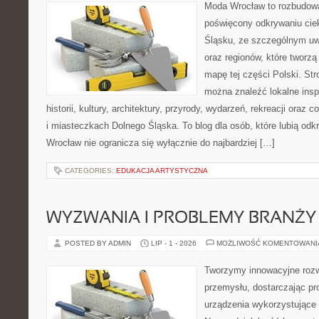
Moda Wrocław to rozbudowa
poświęcony odkrywaniu ci
Śląsku, ze szczególnym uw
oraz regionów, które tworzą
mapę tej części Polski. Str
można znaleźć lokalne insp
historii, kultury, architektury, przyrody, wydarzeń, rekreacji oraz
i miasteczkach Dolnego Śląska. To blog dla osób, które lubią odk
Wrocław nie ogranicza się wyłącznie do najbardziej […]
CATEGORIES:
EDUKACJA ARTYSTYCZNA
WYZWANIA I PROBLEMY BRANŻY
POSTED BY ADMIN
LIP - 1 - 2026
MOŻLIWOŚĆ KOMENTOWAN
Tworzymy innowacyjne rozw
przemysłu, dostarczając pr
urządzenia wykorzystujące 