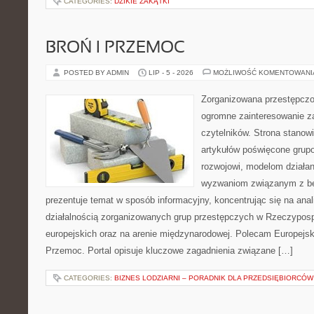
CATEGORIES:
DZIKIE ZAKĄTKI
BROŃ I PRZEMOC
POSTED BY ADMIN
LIP - 5 - 2026
MOŻLIWOŚĆ KOMENTOWAN
Zorganizowana przestępczoś
ogromne zainteresowanie za
czytelników. Strona stano
artykułów poświęcone grup
rozwojowi, modelom działan
wyzwaniom związanym z b
prezentuje temat w sposób informacyjny, koncentrując się na anal
działalnością zorganizowanych grup przestępczych w Rzeczypospo
europejskich oraz na arenie międzynarodowej. Polecam Europejsk
Przemoc. Portal opisuje kluczowe zagadnienia związane […]
CATEGORIES:
BIZNES LODZIARNI – PORADNIK DLA PRZEDSIĘBIORCÓW