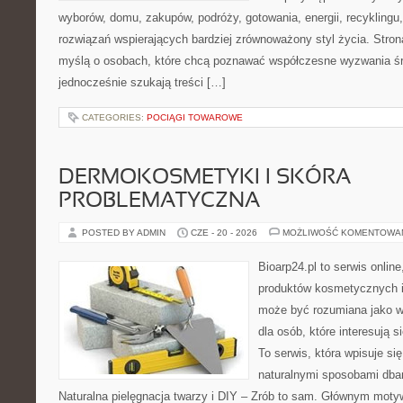
wyborów, domu, zakupów, podróży, gotowania, energii, recyklingu
rozwiązań wspierających bardziej zrównoważony styl życia. Stro
myślą o osobach, które chcą poznawać współczesne wyzwania ś
jednocześnie szukają treści […]
CATEGORIES:
POCIĄGI TOWAROWE
DERMOKOSMETYKI I SKÓRA
PROBLEMATYCZNA
POSTED BY ADMIN
CZE - 20 - 2026
MOŻLIWOŚĆ KOMENTOWA
Bioarp24.pl to serwis online
produktów kosmetycznych i
może być rozumiana jako w
dla osób, które interesują s
To serwis, która wpisuje si
naturalnymi sposobami dba
Naturalna pielęgnacja twarzy i DIY – Zrób to sam. Głównym motyw