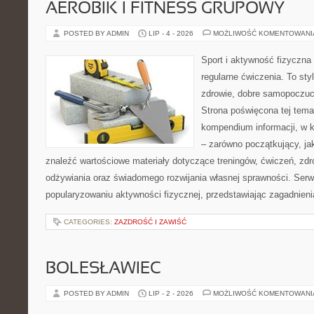
AEROBIK I FITNESS GRUPOWY
POSTED BY ADMIN
LIP - 4 - 2026
MOŻLIWOŚĆ KOMENTOWAN
Sport i aktywność fizyczna 
regularne ćwiczenia. To sty
zdrowie, dobre samopoczuci
Strona poświęcona tej tem
kompendium informacji, w k
– zarówno początkujący, j
znaleźć wartościowe materiały dotyczące treningów, ćwiczeń, zdr
odżywiania oraz świadomego rozwijania własnej sprawności. Serwi
popularyzowaniu aktywności fizycznej, przedstawiając zagadnien
CATEGORIES:
ZAZDROŚĆ I ZAWIŚĆ
BOLESŁAWIEC
POSTED BY ADMIN
LIP - 2 - 2026
MOŻLIWOŚĆ KOMENTOWAN