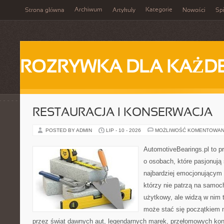
Archiwum
Kategorie
Strona główna
Artykuły
Nowości
Spi
ROZRYWKA DLA KAŻD
RESTAURACJA I KONSERWACJA
POSTED BY ADMIN
LIP - 10 - 2026
MOŻLIWOŚĆ KOMENTOWAN
AutomotiveBearings.pl to p
o osobach, które pasjonują 
najbardziej emocjonującym 
którzy nie patrzą na samoc
użytkowy, ale widzą w nim 
może stać się początkiem 
przez świat dawnych aut, legendarnych marek, przełomowych kon