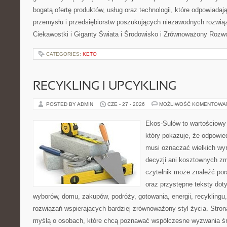
bogatą ofertę produktów, usług oraz technologii, które odpowiada
przemysłu i przedsiębiorstw poszukujących niezawodnych rozwi
Ciekawostki i Giganty Świata i Środowisko i Zrównoważony Rozwó
CATEGORIES:
KETO
RECYKLING I UPCYKLING
POSTED BY ADMIN
CZE - 27 - 2026
MOŻLIWOŚĆ KOMENTOWA
Ekos-Sułów to wartościowy 
który pokazuje, że odpowie
musi oznaczać wielkich wy
decyzji ani kosztownych zm
czytelnik może znaleźć por
oraz przystępne teksty do
wyborów, domu, zakupów, podróży, gotowania, energii, recyklingu
rozwiązań wspierających bardziej zrównoważony styl życia. Stro
myślą o osobach, które chcą poznawać współczesne wyzwania ś