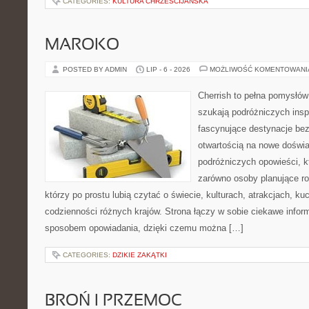
CATEGORIES:
KULTURA CHRZEŚCIJAŃSKA
MAROKO
POSTED BY ADMIN
LIP - 6 - 2026
MOŻLIWOŚĆ KOMENTOWAN
Cherrish to pełna pomysłów 
szukają podróżniczych insp
fascynujące destynacje bez
otwartością na nowe doświa
podróżniczych opowieści, 
zarówno osoby planujące rod
którzy po prostu lubią czytać o świecie, kulturach, atrakcjach, kuch
codzienności różnych krajów. Strona łączy w sobie ciekawe infor
sposobem opowiadania, dzięki czemu można […]
CATEGORIES:
DZIKIE ZAKĄTKI
BROŃ I PRZEMOC