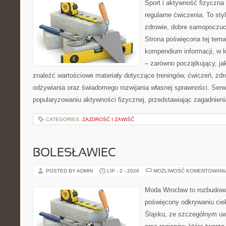
Sport i aktywność fizyczna 
regularne ćwiczenia. To sty
zdrowie, dobre samopoczuci
Strona poświęcona tej tem
kompendium informacji, w k
– zarówno początkujący, j
znaleźć wartościowe materiały dotyczące treningów, ćwiczeń, zdr
odżywiania oraz świadomego rozwijania własnej sprawności. Serwi
popularyzowaniu aktywności fizycznej, przedstawiając zagadnien
CATEGORIES:
ZAZDROŚĆ I ZAWIŚĆ
BOLESŁAWIEC
POSTED BY ADMIN
LIP - 2 - 2026
MOŻLIWOŚĆ KOMENTOWAN
Moda Wrocław to rozbudowa
poświęcony odkrywaniu ci
Śląsku, ze szczególnym uw