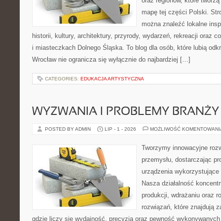
oraz regionów, które tworzą
mapę tej części Polski. Str
można znaleźć lokalne insp
historii, kultury, architektury, przyrody, wydarzeń, rekreacji oraz
i miasteczkach Dolnego Śląska. To blog dla osób, które lubią odk
Wrocław nie ogranicza się wyłącznie do najbardziej […]
CATEGORIES:
EDUKACJA ARTYSTYCZNA
WYZWANIA I PROBLEMY BRANŻY
POSTED BY ADMIN
LIP - 1 - 2026
MOŻLIWOŚĆ KOMENTOWAN
Tworzymy innowacyjne rozw
przemysłu, dostarczając pr
urządzenia wykorzystujące 
Nasza działalność koncentru
produkcji, wdrażaniu oraz
rozwiązań, które znajdują 
gdzie liczy się wydajność, precyzja oraz pewność wykonywanych 