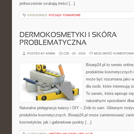
jednocześnie szukają treści […]
CATEGORIES:
POCIĄGI TOWAROWE
DERMOKOSMETYKI I SKÓRA
PROBLEMATYCZNA
POSTED BY ADMIN
CZE - 20 - 2026
MOŻLIWOŚĆ KOMENTOWA
Bioarp24.pl to serwis online
produktów kosmetycznych i
może być rozumiana jako w
dla osób, które interesują s
To serwis, która wpisuje si
naturalnymi sposobami dba
Naturalna pielęgnacja twarzy i DIY – Zrób to sam. Głównym motyw
produktów kosmetycznych. Bioarp24.pl może zainteresować zaró
kosmetyków, jak i gabinetowe punkty […]
CATEGORIES:
WRÓŻBY MIŁOSNE I RELACJE