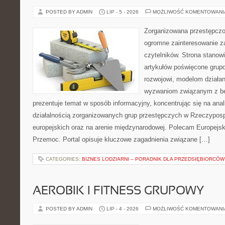
POSTED BY ADMIN
LIP - 5 - 2026
MOŻLIWOŚĆ KOMENTOWAN
Zorganizowana przestępczoś
ogromne zainteresowanie za
czytelników. Strona stano
artykułów poświęcone grup
rozwojowi, modelom działan
wyzwaniom związanym z b
prezentuje temat w sposób informacyjny, koncentrując się na anal
działalnością zorganizowanych grup przestępczych w Rzeczypospo
europejskich oraz na arenie międzynarodowej. Polecam Europejsk
Przemoc. Portal opisuje kluczowe zagadnienia związane […]
CATEGORIES:
BIZNES LODZIARNI – PORADNIK DLA PRZEDSIĘBIORCÓW
AEROBIK I FITNESS GRUPOWY
POSTED BY ADMIN
LIP - 4 - 2026
MOŻLIWOŚĆ KOMENTOWAN