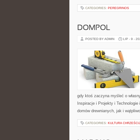
CATEGORIES:
PEREGRINOS
DOMPOL
POSTED BY ADMIN
LIP - 9 - 2
gdy ktoś zaczyna myśleć o włas
Inspiracje i Projekty i Technologi
domów drewnianych, jak i wątpliwo
CATEGORIES:
KULTURA CHRZEŚCI