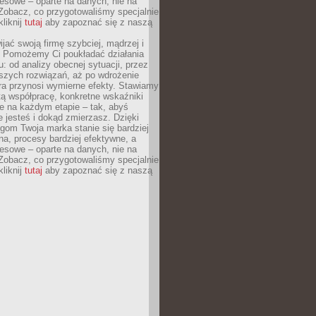
esowe – oparte na danych, nie na
Zobacz, co przygotowaliśmy specjalnie
kliknij
tutaj
aby zapoznać się z naszą
jać swoją firmę szybciej, mądrzej i
 Pomożemy Ci poukładać działania
u: od analizy obecnej sytuacji, przez
szych rozwiązań, aż po wdrożenie
tóra przynosi wymierne efekty. Stawiamy
tą współpracę, konkretne wskaźniki
e na każdym etapie – tak, abyś
ie jesteś i dokąd zmierzasz. Dzięki
gom Twoja marka stanie się bardziej
a, procesy bardziej efektywne, a
esowe – oparte na danych, nie na
Zobacz, co przygotowaliśmy specjalnie
kliknij
tutaj
aby zapoznać się z naszą