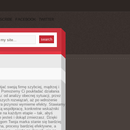
SCRIBE
FACEBOOK
TWITTER
jać swoją firmę szybciej, mądrzej i
 Pomożemy Ci poukładać działania
u: od analizy obecnej sytuacji, przez
szych rozwiązań, aż po wdrożenie
tóra przynosi wymierne efekty. Stawiamy
tą współpracę, konkretne wskaźniki
e na każdym etapie – tak, abyś
ie jesteś i dokąd zmierzasz. Dzięki
gom Twoja marka stanie się bardziej
a, procesy bardziej efektywne, a