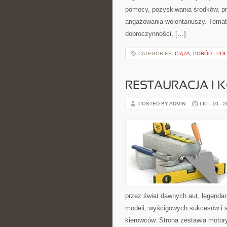
pomocy, pozyskiwania środków, pr
angażowania wolontariuszy. Temat
dobroczynności, […]
CATEGORIES:
CIĄŻA, PORÓD I PO
RESTAURACJA I
POSTED BY ADMIN
LIP - 10 - 
przez świat dawnych aut, legenda
modeli, wyścigowych sukcesów i s
kierowców. Strona zestawia motor