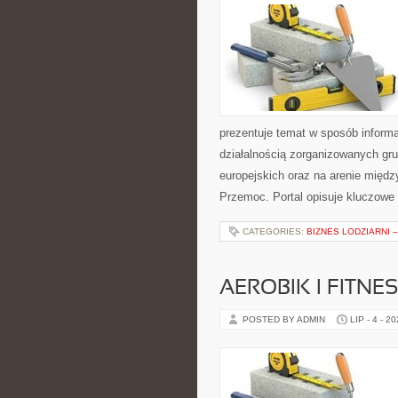
prezentuje temat w sposób informa
działalnością zorganizowanych gr
europejskich oraz na arenie międz
Przemoc. Portal opisuje kluczowe
CATEGORIES:
BIZNES LODZIARNI 
AEROBIK I FITN
POSTED BY ADMIN
LIP - 4 - 2