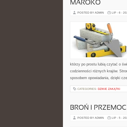
MAROKO
POSTED BY ADMIN
LIP - 6 - 2
którzy po prostu lubią czytać o świ
codzienności różnych krajów. Stro
sposobem opowiadania, dzięki c
CATEGORIES:
DZIKIE ZAKĄTKI
BROŃ I PRZEMOC
POSTED BY ADMIN
LIP - 5 - 2