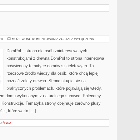
DOMPOL
026
MOŻLIWOŚĆ KOMENTOWANIA
ZOSTAŁA WYŁĄCZONA
DomPol – strona dla osób zainteresowanych
konstrukcjami z drewna DomPol to strona internetowa
poświęcony tematyce domów szkieletowych. To
rzeczowe źródło wiedzy dla osób, które chcą lepiej
poznać zalety drewna. Strona skupia się na
praktycznych problemach, które pojawiają się wtedy,
nym domu wykonanym z naturalnego surowca. Polecamy
e i Konstrukcje. Tematyka strony obejmuje zarówno plusy
ści, które warto […]
JAŃSKA