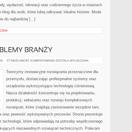
zyrody, wydarzeń, rekreacji oraz codziennego życia w miastach
 blog dla osób, które lubią odkrywać lokalne historie. Moda
ie do najbardziej […]
YCZNA
OBLEMY BRANŻY
WYZWANIA
026
MOŻLIWOŚĆ KOMENTOWANIA
ZOSTAŁA WYŁĄCZONA
I
PROBLEMY
BRANŻY
Tworzymy innowacyjne rozwiązania przeznaczone dla
przemysłu, dostarczając profesjonalne systemy oraz
urządzenia wykorzystujące technologię ciśnieniową.
Nasza działalność koncentruje się na projektowaniu,
produkcji, wdrażaniu oraz rozwoju kompleksowych
rozwiązań, które znajdują zastosowanie wszędzie tam,
zja oraz pewność wykonywanych procesów. Strona prezentuje
az technologii, które odpowiadają na potrzeby współczesnego
ukujących niezawodnych rozwiązań technicznych. Polecam