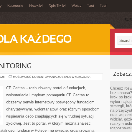
Kategorie
Wpisy
Tagi
Tagi
y
Nowości
Spis Treści
SUB
DLA KAŻDEGO
NITORING
Zobacz:
REALIZACJA
2026
MOŻLIWOŚĆ KOMENTOWANIA
ZOSTAŁA WYŁĄCZONA
I
MONITORING
CP Caritas – rozbudowany portal o fundacjach,
Chcesz rozwi
bez chaosu?
wolontariacie i mądrym pomaganiu CP Caritas to
krok po krok
wybór najlep
obszerny serwis internetowy poświęcony fundacjom
strategii, k
charytatywnym, wolontariatowi oraz różnym sposobom
na przejrzys
oraz wsparci
wspierania osób znajdujących się w trudnej sytuacji
widział, gdz
życiowej. Jest to portal, w którym można znaleźć
naszym usłu
rozpoznawaln
ałalności fundacji w Polsce i na świecie, organizowania