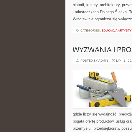
historii, kultury, architektury, pr
i miasteczkach Dolnego Śląska. To
Wrocław nie ogranicza się wyłączn
CATEGORIES:
EDUKACJA ARTYST
WYZWANIA I PR
POSTED BY ADMIN
LIP - 1 - 2
gdzie liczy się wydajność, precy
bogatą ofertę produktów, usług or
przemysłu i przedsiębiorstw posz