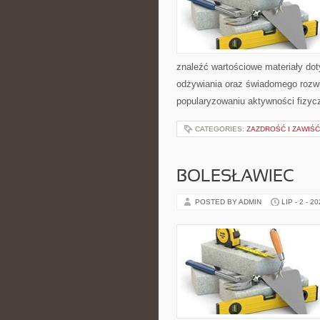
znaleźć wartościowe materiały dot
odżywiania oraz świadomego rozwij
popularyzowaniu aktywności fizyc
CATEGORIES:
ZAZDROŚĆ I ZAWIŚĆ
BOLESŁAWIEC
POSTED BY ADMIN
LIP - 2 - 2