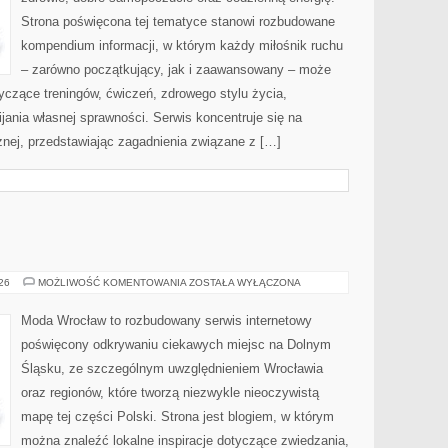
Strona poświęcona tej tematyce stanowi rozbudowane
kompendium informacji, w którym każdy miłośnik ruchu
– zarówno początkujący, jak i zaawansowany – może
yczące treningów, ćwiczeń, zdrowego stylu życia,
ania własnej sprawności. Serwis koncentruje się na
znej, przedstawiając zagadnienia związane z […]
BOLESŁAWIEC
026
MOŻLIWOŚĆ KOMENTOWANIA
ZOSTAŁA WYŁĄCZONA
Moda Wrocław to rozbudowany serwis internetowy
poświęcony odkrywaniu ciekawych miejsc na Dolnym
Śląsku, ze szczególnym uwzględnieniem Wrocławia
oraz regionów, które tworzą niezwykle nieoczywistą
mapę tej części Polski. Strona jest blogiem, w którym
można znaleźć lokalne inspiracje dotyczące zwiedzania,