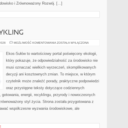
rodowisko i Zrównoważony Rozwój. […]
CYKLING
RECYKLING
 2026
MOŻLIWOŚĆ KOMENTOWANIA
ZOSTAŁA WYŁĄCZONA
I
UPCYKLING
Ekos-Sułów to wartościowy portal poświęcony ekologii,
który pokazuje, że odpowiedzialność za środowisko nie
musi oznaczać wielkich wyrzeczeń, skomplikowanych
decyzji ani kosztownych zmian. To miejsce, w którym
czytelnik może znaleźć porady, praktyczne podpowiedzi
oraz przystępne teksty dotyczące codziennych
gotowania, energii, recyklingu, przyrody i nowoczesnych
zrównoważony styl życia. Strona została przygotowana z
nawać współczesne wyzwania środowiskowe, ale
E