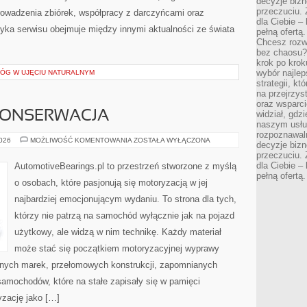
decyzje bizn
przeczuciu. 
owadzenia zbiórek, współpracy z darczyńcami oraz
dla Ciebie – 
yka serwisu obejmuje między innymi aktualności ze świata
pełną ofertą.
Chcesz rozwi
bez chaosu?
krok po krok
wybór najlep
ŁÓG W UJĘCIU NATURALNYM
strategii, k
na przejrzys
oraz wsparci
 KONSERWACJA
widział, gdz
naszym usłu
rozpoznawaln
RESTAURACJA
2026
MOŻLIWOŚĆ KOMENTOWANIA
ZOSTAŁA WYŁĄCZONA
decyzje bizn
I
przeczuciu. 
KONSERWACJA
dla Ciebie – 
AutomotiveBearings.pl to przestrzeń stworzone z myślą
pełną ofertą.
o osobach, które pasjonują się motoryzacją w jej
najbardziej emocjonującym wydaniu. To strona dla tych,
którzy nie patrzą na samochód wyłącznie jak na pojazd
użytkowy, ale widzą w nim technikę. Każdy materiał
może stać się początkiem motoryzacyjnej wyprawy
rnych marek, przełomowych konstrukcji, zapomnianych
amochodów, które na stałe zapisały się w pamięci
yzację jako […]