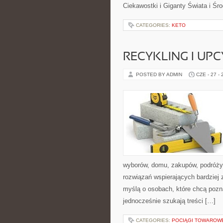
Ciekawostki i Giganty Świata i Ś
CATEGORIES:
KETO
RECYKLING I UP
POSTED BY ADMIN
CZE - 27 -
wyborów, domu, zakupów, podróży, 
rozwiązań wspierających bardziej 
myślą o osobach, które chcą poz
jednocześnie szukają treści […]
CATEGORIES:
POCIĄGI TOWAROW