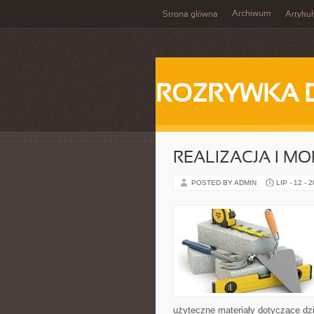
Archiwum
Strona główna
Artykuł
ROZRYWKA 
REALIZACJA I MO
POSTED BY ADMIN
LIP - 12 - 
użyteczne materiały dotyczące dzi