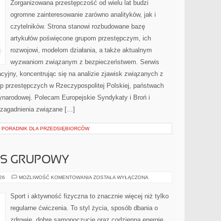
Zorganizowana przestępczość od wielu lat budzi
ogromne zainteresowanie zarówno analityków, jak i
czytelników. Strona stanowi rozbudowane bazę
artykułów poświęcone grupom przestępczym, ich
rozwojowi, modelom działania, a także aktualnym
wyzwaniom związanym z bezpieczeństwem. Serwis
cyjny, koncentrując się na analizie zjawisk związanych z
up przestępczych w Rzeczypospolitej Polskiej, państwach
ynarodowej. Polecam Europejskie Syndykaty i Broń i
 zagadnienia związane […]
– PORADNIK DLA PRZEDSIĘBIORCÓW
ESS GRUPOWY
AEROBIK
026
MOŻLIWOŚĆ KOMENTOWANIA
ZOSTAŁA WYŁĄCZONA
I
FITNESS
GRUPOWY
Sport i aktywność fizyczna to znacznie więcej niż tylko
regularne ćwiczenia. To styl życia, sposób dbania o
zdrowie, dobre samopoczucie oraz codzienną energię.