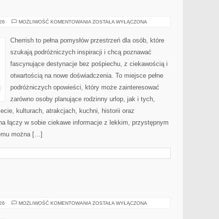
MAROKO
026
MOŻLIWOŚĆ KOMENTOWANIA
ZOSTAŁA WYŁĄCZONA
Cherrish to pełna pomysłów przestrzeń dla osób, które
szukają podróżniczych inspiracji i chcą poznawać
fascynujące destynacje bez pośpiechu, z ciekawością i
otwartością na nowe doświadczenia. To miejsce pełne
podróżniczych opowieści, który może zainteresować
zarówno osoby planujące rodzinny urlop, jak i tych,
ecie, kulturach, atrakcjach, kuchni, historii oraz
na łączy w sobie ciekawe informacje z lekkim, przystępnym
zemu można […]
BROŃ
026
MOŻLIWOŚĆ KOMENTOWANIA
ZOSTAŁA WYŁĄCZONA
I
PRZEMOC