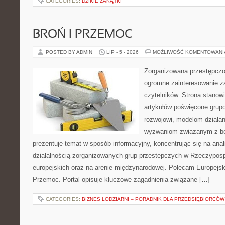
CATEGORIES:
DZIKIE ZAKĄTKI
BROŃ I PRZEMOC
POSTED BY ADMIN
LIP - 5 - 2026
MOŻLIWOŚĆ KOMENTOWAN
Zorganizowana przestępczoś
ogromne zainteresowanie za
czytelników. Strona stano
artykułów poświęcone grup
rozwojowi, modelom działan
wyzwaniom związanym z b
prezentuje temat w sposób informacyjny, koncentrując się na anal
działalnością zorganizowanych grup przestępczych w Rzeczypospo
europejskich oraz na arenie międzynarodowej. Polecam Europejsk
Przemoc. Portal opisuje kluczowe zagadnienia związane […]
CATEGORIES:
BIZNES LODZIARNI – PORADNIK DLA PRZEDSIĘBIORCÓW