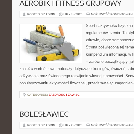
AEROBIK I FITNESS GRUPOWY
POSTED BY ADMIN
LIP - 4 - 2026
MOŻLIWOŚĆ KOMENTOWAN
Sport i aktywność fizyczna 
regularne ćwiczenia. To sty
zdrowie, dobre samopoczuci
Strona poświęcona tej tem
kompendium informacji, w k
– zarówno początkujący, j
znaleźć wartościowe materiały dotyczące treningów, ćwiczeń, zdr
odżywiania oraz świadomego rozwijania własnej sprawności. Serwi
popularyzowaniu aktywności fizycznej, przedstawiając zagadnien
CATEGORIES:
ZAZDROŚĆ I ZAWIŚĆ
BOLESŁAWIEC
POSTED BY ADMIN
LIP - 2 - 2026
MOŻLIWOŚĆ KOMENTOWAN