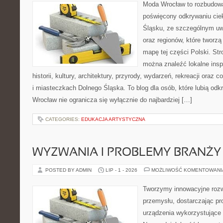
Moda Wrocław to rozbudowa
poświęcony odkrywaniu ci
Śląsku, ze szczególnym uw
oraz regionów, które tworzą
mapę tej części Polski. Str
można znaleźć lokalne insp
historii, kultury, architektury, przyrody, wydarzeń, rekreacji oraz
i miasteczkach Dolnego Śląska. To blog dla osób, które lubią odk
Wrocław nie ogranicza się wyłącznie do najbardziej […]
CATEGORIES:
EDUKACJA ARTYSTYCZNA
WYZWANIA I PROBLEMY BRANŻY
POSTED BY ADMIN
LIP - 1 - 2026
MOŻLIWOŚĆ KOMENTOWAN
Tworzymy innowacyjne rozw
przemysłu, dostarczając pr
urządzenia wykorzystujące 