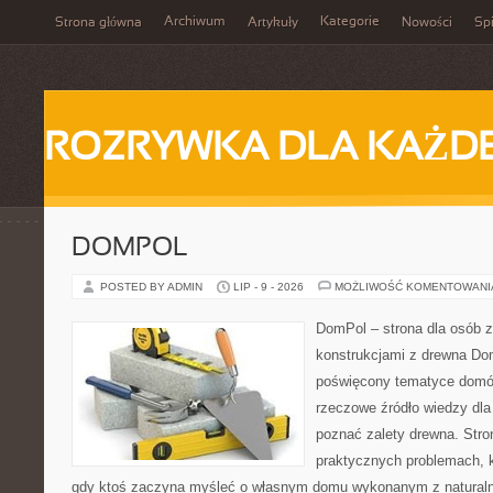
Archiwum
Kategorie
Strona główna
Artykuły
Nowości
Spi
ROZRYWKA DLA KAŻD
DOMPOL
POSTED BY ADMIN
LIP - 9 - 2026
MOŻLIWOŚĆ KOMENTOWAN
DomPol – strona dla osób 
konstrukcjami z drewna Dom
poświęcony tematyce domó
rzeczowe źródło wiedzy dla 
poznać zalety drewna. Stro
praktycznych problemach, k
gdy ktoś zaczyna myśleć o własnym domu wykonanym z natural