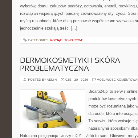
wyborów, domu, zakupów, podróży, gotowania, energii, recyklingu
rozwiązań wspierających bardziej zrównoważony styl życia. Stro
myślą o osobach, które chcą poznawać współczesne wyzwania ś
jednocześnie szukają treści […]
CATEGORIES:
POCIĄGI TOWAROWE
DERMOKOSMETYKI I SKÓRA
PROBLEMATYCZNA
POSTED BY ADMIN
CZE - 20 - 2026
MOŻLIWOŚĆ KOMENTOWA
Bioarp24.pl to serwis online
produktów kosmetycznych i
może być rozumiana jako w
dla osób, które interesują s
To serwis, która wpisuje si
naturalnymi sposobami dba
Naturalna pielęgnacja twarzy i DIY – Zrób to sam. Głównym motyw