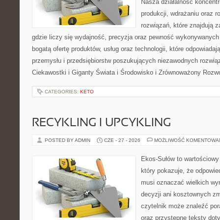
Nasza działalność koncentru
produkcji, wdrażaniu oraz
rozwiązań, które znajdują 
gdzie liczy się wydajność, precyzja oraz pewność wykonywanych 
bogatą ofertę produktów, usług oraz technologii, które odpowiada
przemysłu i przedsiębiorstw poszukujących niezawodnych rozwi
Ciekawostki i Giganty Świata i Środowisko i Zrównoważony Rozwó
CATEGORIES:
KETO
RECYKLING I UPCYKLING
POSTED BY ADMIN
CZE - 27 - 2026
MOŻLIWOŚĆ KOMENTOWA
Ekos-Sułów to wartościowy 
który pokazuje, że odpowie
musi oznaczać wielkich wy
decyzji ani kosztownych zm
czytelnik może znaleźć por
oraz przystępne teksty do