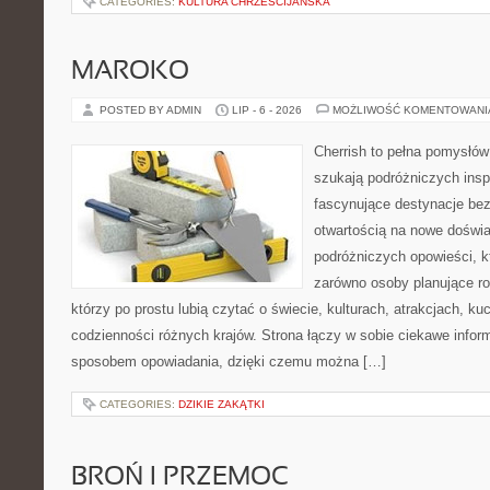
CATEGORIES:
KULTURA CHRZEŚCIJAŃSKA
MAROKO
POSTED BY ADMIN
LIP - 6 - 2026
MOŻLIWOŚĆ KOMENTOWAN
Cherrish to pełna pomysłów 
szukają podróżniczych insp
fascynujące destynacje bez
otwartością na nowe doświa
podróżniczych opowieści, 
zarówno osoby planujące rod
którzy po prostu lubią czytać o świecie, kulturach, atrakcjach, kuch
codzienności różnych krajów. Strona łączy w sobie ciekawe infor
sposobem opowiadania, dzięki czemu można […]
CATEGORIES:
DZIKIE ZAKĄTKI
BROŃ I PRZEMOC