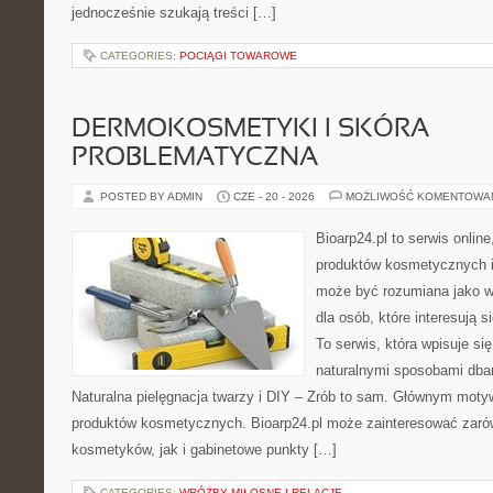
jednocześnie szukają treści […]
CATEGORIES:
POCIĄGI TOWAROWE
DERMOKOSMETYKI I SKÓRA
PROBLEMATYCZNA
POSTED BY ADMIN
CZE - 20 - 2026
MOŻLIWOŚĆ KOMENTOWA
Bioarp24.pl to serwis online
produktów kosmetycznych i
może być rozumiana jako w
dla osób, które interesują s
To serwis, która wpisuje si
naturalnymi sposobami dba
Naturalna pielęgnacja twarzy i DIY – Zrób to sam. Głównym motyw
produktów kosmetycznych. Bioarp24.pl może zainteresować zaró
kosmetyków, jak i gabinetowe punkty […]
CATEGORIES:
WRÓŻBY MIŁOSNE I RELACJE