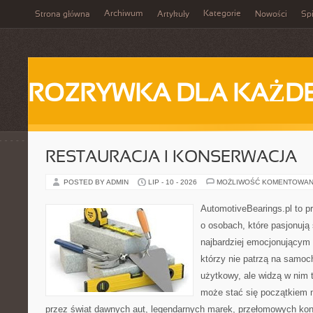
Archiwum
Kategorie
Strona główna
Artykuły
Nowości
Spi
ROZRYWKA DLA KAŻD
RESTAURACJA I KONSERWACJA
POSTED BY ADMIN
LIP - 10 - 2026
MOŻLIWOŚĆ KOMENTOWAN
AutomotiveBearings.pl to p
o osobach, które pasjonują 
najbardziej emocjonującym 
którzy nie patrzą na samoc
użytkowy, ale widzą w nim 
może stać się początkiem 
przez świat dawnych aut, legendarnych marek, przełomowych kon