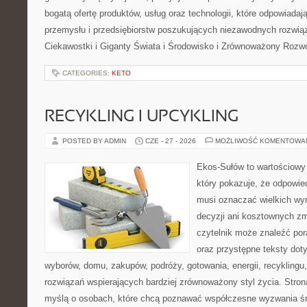
bogatą ofertę produktów, usług oraz technologii, które odpowiada
przemysłu i przedsiębiorstw poszukujących niezawodnych rozwi
Ciekawostki i Giganty Świata i Środowisko i Zrównoważony Rozwó
CATEGORIES:
KETO
RECYKLING I UPCYKLING
POSTED BY ADMIN
CZE - 27 - 2026
MOŻLIWOŚĆ KOMENTOWA
Ekos-Sułów to wartościowy 
który pokazuje, że odpowie
musi oznaczać wielkich wy
decyzji ani kosztownych zm
czytelnik może znaleźć por
oraz przystępne teksty do
wyborów, domu, zakupów, podróży, gotowania, energii, recyklingu
rozwiązań wspierających bardziej zrównoważony styl życia. Stro
myślą o osobach, które chcą poznawać współczesne wyzwania ś