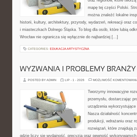
oraz regionów, które tworzą
mapę tej części Polski. Str
można znaleźć lokalne insp
historii, kultury, architektury, przyrody, wydarzeń, rekreacji oraz
i miasteczkach Dolnego Śląska. To blog dla osób, które lubią odk
Wrocław nie ogranicza się wyłącznie do najbardziej […]
CATEGORIES:
EDUKACJA ARTYSTYCZNA
WYZWANIA I PROBLEMY BRANŻY
POSTED BY ADMIN
LIP - 1 - 2026
MOŻLIWOŚĆ KOMENTOWAN
Tworzymy innowacyjne rozw
przemysłu, dostarczając pr
urządzenia wykorzystujące 
Nasza działalność koncentru
produkcji, wdrażaniu oraz
rozwiązań, które znajdują 
gdzie liczy się wydajność, precyzja oraz pewność wykonywanych 