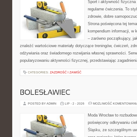
Sport i aktywność fizyczna 
regularne ćwiczenia. To sty
zdrowie, dobre samopoczuci
Strona poświęcona tej tem
kompendium informacji, w k
– zarówno początkujący, j
znaleźć wartościowe materiały dotyczące treningów, ćwiczeń, zdr
odżywiania oraz świadomego rozwijania własnej sprawności. Serwi
popularyzowaniu aktywności fizycznej, przedstawiając zagadnien
CATEGORIES:
ZAZDROŚĆ I ZAWIŚĆ
BOLESŁAWIEC
POSTED BY ADMIN
LIP - 2 - 2026
MOŻLIWOŚĆ KOMENTOWAN
Moda Wrocław to rozbudowa
poświęcony odkrywaniu ci
Śląsku, ze szczególnym uw