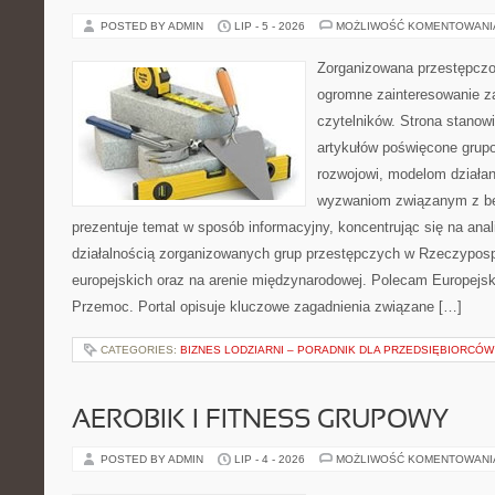
POSTED BY ADMIN
LIP - 5 - 2026
MOŻLIWOŚĆ KOMENTOWAN
Zorganizowana przestępczoś
ogromne zainteresowanie za
czytelników. Strona stano
artykułów poświęcone grup
rozwojowi, modelom działan
wyzwaniom związanym z b
prezentuje temat w sposób informacyjny, koncentrując się na anal
działalnością zorganizowanych grup przestępczych w Rzeczypospo
europejskich oraz na arenie międzynarodowej. Polecam Europejsk
Przemoc. Portal opisuje kluczowe zagadnienia związane […]
CATEGORIES:
BIZNES LODZIARNI – PORADNIK DLA PRZEDSIĘBIORCÓW
AEROBIK I FITNESS GRUPOWY
POSTED BY ADMIN
LIP - 4 - 2026
MOŻLIWOŚĆ KOMENTOWAN