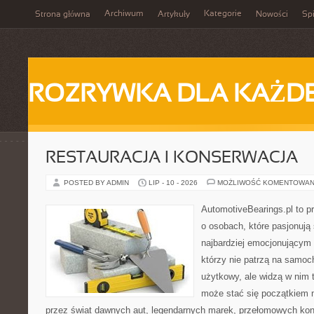
Archiwum
Kategorie
Strona główna
Artykuły
Nowości
Spi
ROZRYWKA DLA KAŻD
RESTAURACJA I KONSERWACJA
POSTED BY ADMIN
LIP - 10 - 2026
MOŻLIWOŚĆ KOMENTOWAN
AutomotiveBearings.pl to p
o osobach, które pasjonują 
najbardziej emocjonującym 
którzy nie patrzą na samoc
użytkowy, ale widzą w nim 
może stać się początkiem 
przez świat dawnych aut, legendarnych marek, przełomowych kon