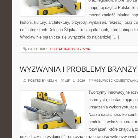
oraz regionów, które tworzą
mapę tej części Polski. Str
można znaleźć lokalne insp
historii, kultury, architektury, przyrody, wydarzeń, rekreacji oraz
i miasteczkach Dolnego Śląska. To blog dla osób, które lubią odk
Wrocław nie ogranicza się wyłącznie do najbardziej […]
CATEGORIES:
EDUKACJA ARTYSTYCZNA
WYZWANIA I PROBLEMY BRANŻY
POSTED BY ADMIN
LIP - 1 - 2026
MOŻLIWOŚĆ KOMENTOWAN
Tworzymy innowacyjne rozw
przemysłu, dostarczając pr
urządzenia wykorzystujące 
Nasza działalność koncentru
produkcji, wdrażaniu oraz
rozwiązań, które znajdują 
gdzie liczy się wydajność, precyzja oraz pewność wykonywanych 