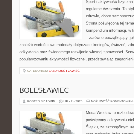
Sport i aktywność fizyczna 
regularne ćwiczenia. To sty
zdrowie, dobre samopoczuci
Strona poświęcona tej tem
kompendium informacji, w k
– zarówno początkujący, j
znaleźć wartościowe materiały dotyczące treningów, ćwiczeń, zdr
odżywiania oraz świadomego rozwijania własnej sprawności. Serwi
popularyzowaniu aktywności fizycznej, przedstawiając zagadnien
CATEGORIES:
ZAZDROŚĆ I ZAWIŚĆ
BOLESŁAWIEC
POSTED BY ADMIN
LIP - 2 - 2026
MOŻLIWOŚĆ KOMENTOWAN
Moda Wrocław to rozbudowa
poświęcony odkrywaniu ci
Śląsku, ze szczególnym uw