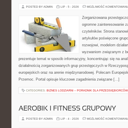
POSTED BY ADMIN
LIP - 5 - 2026
MOŻLIWOŚĆ KOMENTOWAN
Zorganizowana przestępczoś
ogromne zainteresowanie za
czytelników. Strona stano
artykułów poświęcone grup
rozwojowi, modelom działan
wyzwaniom związanym z b
prezentuje temat w sposób informacyjny, koncentrując się na anal
działalnością zorganizowanych grup przestępczych w Rzeczypospo
europejskich oraz na arenie międzynarodowej. Polecam Europejsk
Przemoc. Portal opisuje kluczowe zagadnienia związane […]
CATEGORIES:
BIZNES LODZIARNI – PORADNIK DLA PRZEDSIĘBIORCÓW
AEROBIK I FITNESS GRUPOWY
POSTED BY ADMIN
LIP - 4 - 2026
MOŻLIWOŚĆ KOMENTOWAN