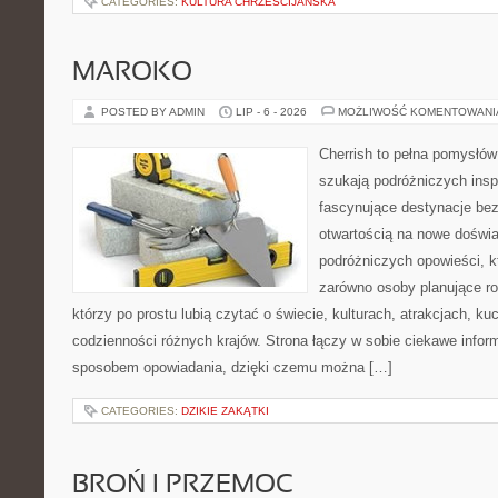
CATEGORIES:
KULTURA CHRZEŚCIJAŃSKA
MAROKO
POSTED BY ADMIN
LIP - 6 - 2026
MOŻLIWOŚĆ KOMENTOWAN
Cherrish to pełna pomysłów 
szukają podróżniczych insp
fascynujące destynacje bez
otwartością na nowe doświa
podróżniczych opowieści, 
zarówno osoby planujące rod
którzy po prostu lubią czytać o świecie, kulturach, atrakcjach, kuch
codzienności różnych krajów. Strona łączy w sobie ciekawe infor
sposobem opowiadania, dzięki czemu można […]
CATEGORIES:
DZIKIE ZAKĄTKI
BROŃ I PRZEMOC