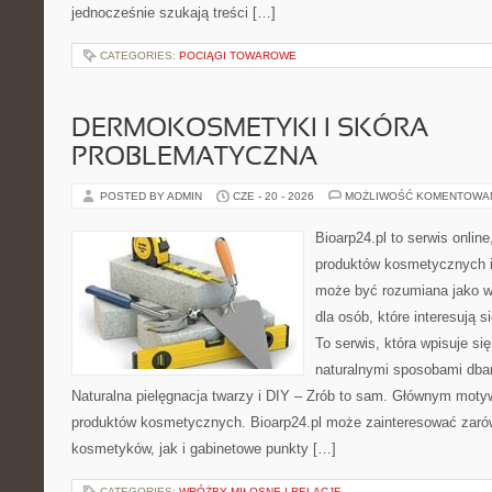
jednocześnie szukają treści […]
CATEGORIES:
POCIĄGI TOWAROWE
DERMOKOSMETYKI I SKÓRA
PROBLEMATYCZNA
POSTED BY ADMIN
CZE - 20 - 2026
MOŻLIWOŚĆ KOMENTOWA
Bioarp24.pl to serwis online
produktów kosmetycznych i
może być rozumiana jako w
dla osób, które interesują s
To serwis, która wpisuje si
naturalnymi sposobami dba
Naturalna pielęgnacja twarzy i DIY – Zrób to sam. Głównym motyw
produktów kosmetycznych. Bioarp24.pl może zainteresować zaró
kosmetyków, jak i gabinetowe punkty […]
CATEGORIES:
WRÓŻBY MIŁOSNE I RELACJE