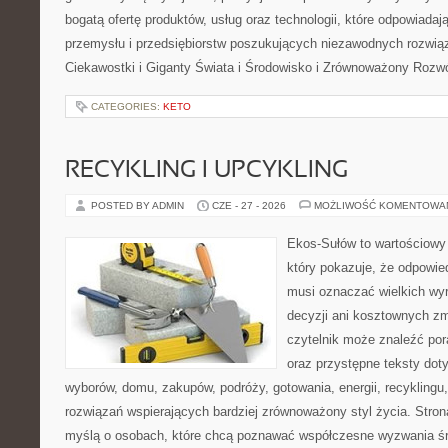
bogatą ofertę produktów, usług oraz technologii, które odpowiada
przemysłu i przedsiębiorstw poszukujących niezawodnych rozwi
Ciekawostki i Giganty Świata i Środowisko i Zrównoważony Rozwó
CATEGORIES:
KETO
RECYKLING I UPCYKLING
POSTED BY ADMIN
CZE - 27 - 2026
MOŻLIWOŚĆ KOMENTOWA
Ekos-Sułów to wartościowy 
który pokazuje, że odpowie
musi oznaczać wielkich wy
decyzji ani kosztownych zm
czytelnik może znaleźć por
oraz przystępne teksty do
wyborów, domu, zakupów, podróży, gotowania, energii, recyklingu
rozwiązań wspierających bardziej zrównoważony styl życia. Stro
myślą o osobach, które chcą poznawać współczesne wyzwania ś