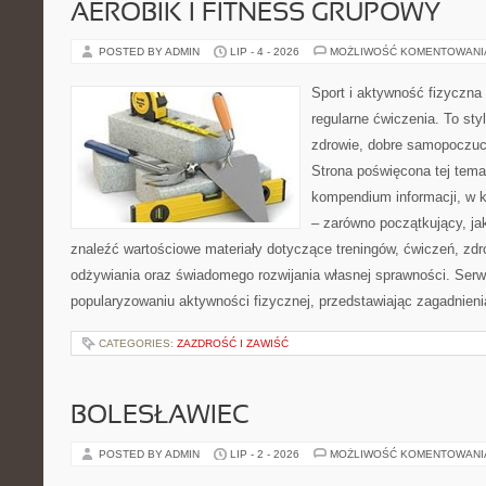
AEROBIK I FITNESS GRUPOWY
POSTED BY ADMIN
LIP - 4 - 2026
MOŻLIWOŚĆ KOMENTOWAN
Sport i aktywność fizyczna 
regularne ćwiczenia. To sty
zdrowie, dobre samopoczuci
Strona poświęcona tej tem
kompendium informacji, w k
– zarówno początkujący, j
znaleźć wartościowe materiały dotyczące treningów, ćwiczeń, zdr
odżywiania oraz świadomego rozwijania własnej sprawności. Serwi
popularyzowaniu aktywności fizycznej, przedstawiając zagadnien
CATEGORIES:
ZAZDROŚĆ I ZAWIŚĆ
BOLESŁAWIEC
POSTED BY ADMIN
LIP - 2 - 2026
MOŻLIWOŚĆ KOMENTOWAN