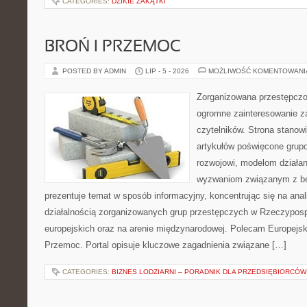
CATEGORIES:
DZIKIE ZAKĄTKI
BROŃ I PRZEMOC
POSTED BY ADMIN
LIP - 5 - 2026
MOŻLIWOŚĆ KOMENTOWAN
Zorganizowana przestępczoś
ogromne zainteresowanie za
czytelników. Strona stano
artykułów poświęcone grup
rozwojowi, modelom działan
wyzwaniom związanym z b
prezentuje temat w sposób informacyjny, koncentrując się na anal
działalnością zorganizowanych grup przestępczych w Rzeczypospo
europejskich oraz na arenie międzynarodowej. Polecam Europejsk
Przemoc. Portal opisuje kluczowe zagadnienia związane […]
CATEGORIES:
BIZNES LODZIARNI – PORADNIK DLA PRZEDSIĘBIORCÓW