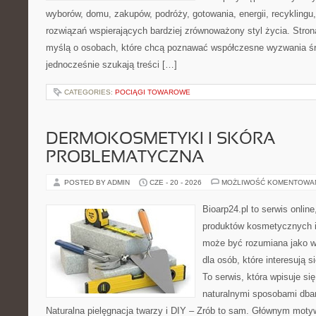
wyborów, domu, zakupów, podróży, gotowania, energii, recyklingu
rozwiązań wspierających bardziej zrównoważony styl życia. Stro
myślą o osobach, które chcą poznawać współczesne wyzwania ś
jednocześnie szukają treści […]
CATEGORIES:
POCIĄGI TOWAROWE
DERMOKOSMETYKI I SKÓRA
PROBLEMATYCZNA
POSTED BY ADMIN
CZE - 20 - 2026
MOŻLIWOŚĆ KOMENTOWA
Bioarp24.pl to serwis online
produktów kosmetycznych i
może być rozumiana jako w
dla osób, które interesują s
To serwis, która wpisuje si
naturalnymi sposobami dba
Naturalna pielęgnacja twarzy i DIY – Zrób to sam. Głównym motyw