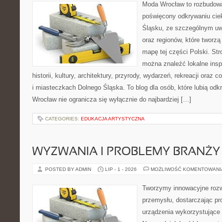
Moda Wrocław to rozbudowa
poświęcony odkrywaniu ci
Śląsku, ze szczególnym uw
oraz regionów, które tworzą
mapę tej części Polski. Str
można znaleźć lokalne insp
historii, kultury, architektury, przyrody, wydarzeń, rekreacji oraz
i miasteczkach Dolnego Śląska. To blog dla osób, które lubią odk
Wrocław nie ogranicza się wyłącznie do najbardziej […]
CATEGORIES:
EDUKACJA ARTYSTYCZNA
WYZWANIA I PROBLEMY BRANŻY
POSTED BY ADMIN
LIP - 1 - 2026
MOŻLIWOŚĆ KOMENTOWAN
Tworzymy innowacyjne rozw
przemysłu, dostarczając pr
urządzenia wykorzystujące 