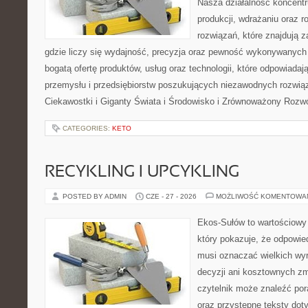
Nasza działalność koncentru
produkcji, wdrażaniu oraz
rozwiązań, które znajdują 
gdzie liczy się wydajność, precyzja oraz pewność wykonywanych 
bogatą ofertę produktów, usług oraz technologii, które odpowiada
przemysłu i przedsiębiorstw poszukujących niezawodnych rozwi
Ciekawostki i Giganty Świata i Środowisko i Zrównoważony Rozwó
CATEGORIES:
KETO
RECYKLING I UPCYKLING
POSTED BY ADMIN
CZE - 27 - 2026
MOŻLIWOŚĆ KOMENTOWA
Ekos-Sułów to wartościowy 
który pokazuje, że odpowie
musi oznaczać wielkich wy
decyzji ani kosztownych zm
czytelnik może znaleźć por
oraz przystępne teksty do