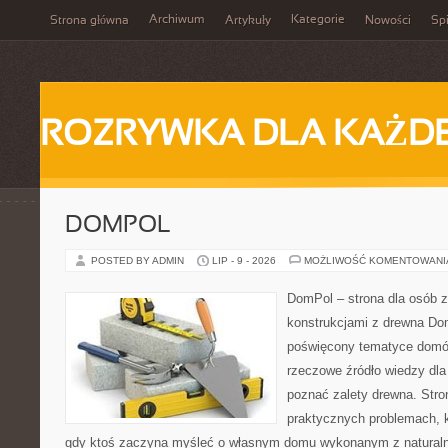
Archiwum
Kategorie
Strona główna
Artykuły
Nowości
Spi
ROZRYWKA DLA KAŻD
DOMPOL
POSTED BY ADMIN
LIP - 9 - 2026
MOŻLIWOŚĆ KOMENTOWAN
DomPol – strona dla osób 
konstrukcjami z drewna Dom
poświęcony tematyce domó
rzeczowe źródło wiedzy dla 
poznać zalety drewna. Stro
praktycznych problemach, k
gdy ktoś zaczyna myśleć o własnym domu wykonanym z natural