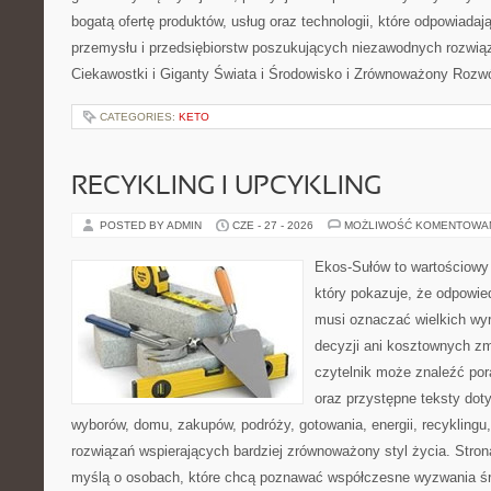
bogatą ofertę produktów, usług oraz technologii, które odpowiada
przemysłu i przedsiębiorstw poszukujących niezawodnych rozwi
Ciekawostki i Giganty Świata i Środowisko i Zrównoważony Rozwó
CATEGORIES:
KETO
RECYKLING I UPCYKLING
POSTED BY ADMIN
CZE - 27 - 2026
MOŻLIWOŚĆ KOMENTOWA
Ekos-Sułów to wartościowy 
który pokazuje, że odpowie
musi oznaczać wielkich wy
decyzji ani kosztownych zm
czytelnik może znaleźć por
oraz przystępne teksty do
wyborów, domu, zakupów, podróży, gotowania, energii, recyklingu
rozwiązań wspierających bardziej zrównoważony styl życia. Stro
myślą o osobach, które chcą poznawać współczesne wyzwania ś