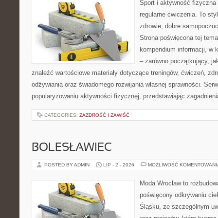
Sport i aktywność fizyczna 
regularne ćwiczenia. To sty
zdrowie, dobre samopoczuci
Strona poświęcona tej tem
kompendium informacji, w k
– zarówno początkujący, j
znaleźć wartościowe materiały dotyczące treningów, ćwiczeń, zdr
odżywiania oraz świadomego rozwijania własnej sprawności. Serwi
popularyzowaniu aktywności fizycznej, przedstawiając zagadnien
CATEGORIES:
ZAZDROŚĆ I ZAWIŚĆ
BOLESŁAWIEC
POSTED BY ADMIN
LIP - 2 - 2026
MOŻLIWOŚĆ KOMENTOWAN
Moda Wrocław to rozbudowa
poświęcony odkrywaniu ci
Śląsku, ze szczególnym uw