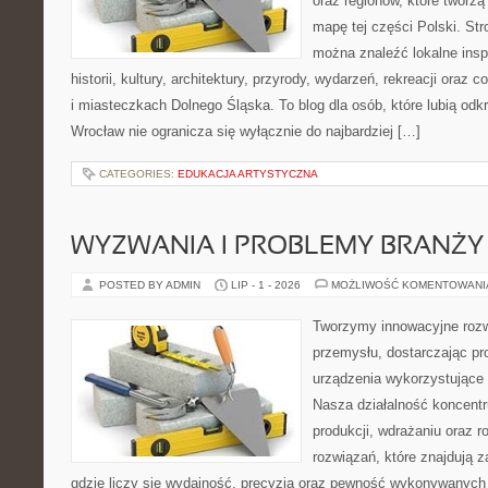
oraz regionów, które tworzą
mapę tej części Polski. Str
można znaleźć lokalne insp
historii, kultury, architektury, przyrody, wydarzeń, rekreacji oraz
i miasteczkach Dolnego Śląska. To blog dla osób, które lubią odk
Wrocław nie ogranicza się wyłącznie do najbardziej […]
CATEGORIES:
EDUKACJA ARTYSTYCZNA
WYZWANIA I PROBLEMY BRANŻY
POSTED BY ADMIN
LIP - 1 - 2026
MOŻLIWOŚĆ KOMENTOWAN
Tworzymy innowacyjne rozw
przemysłu, dostarczając pr
urządzenia wykorzystujące 
Nasza działalność koncentru
produkcji, wdrażaniu oraz
rozwiązań, które znajdują 
gdzie liczy się wydajność, precyzja oraz pewność wykonywanych 