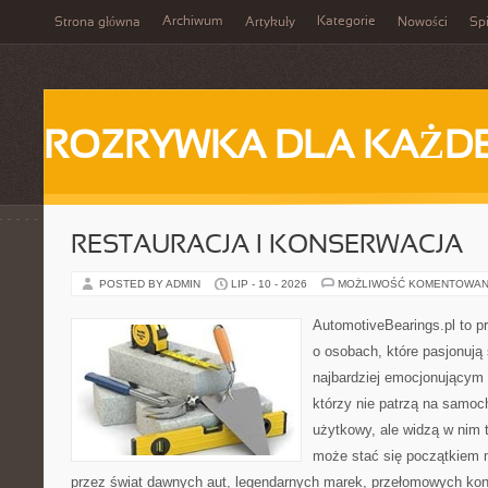
Archiwum
Kategorie
Strona główna
Artykuły
Nowości
Spi
ROZRYWKA DLA KAŻD
RESTAURACJA I KONSERWACJA
POSTED BY ADMIN
LIP - 10 - 2026
MOŻLIWOŚĆ KOMENTOWAN
AutomotiveBearings.pl to p
o osobach, które pasjonują 
najbardziej emocjonującym 
którzy nie patrzą na samoc
użytkowy, ale widzą w nim 
może stać się początkiem 
przez świat dawnych aut, legendarnych marek, przełomowych kon