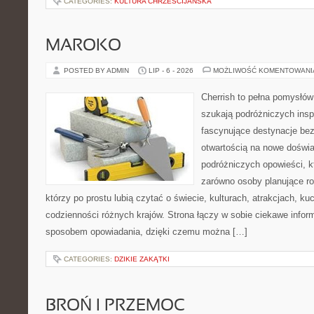
CATEGORIES:
KULTURA CHRZEŚCIJAŃSKA
MAROKO
POSTED BY ADMIN
LIP - 6 - 2026
MOŻLIWOŚĆ KOMENTOWAN
Cherrish to pełna pomysłów 
szukają podróżniczych insp
fascynujące destynacje bez
otwartością na nowe doświa
podróżniczych opowieści, 
zarówno osoby planujące rod
którzy po prostu lubią czytać o świecie, kulturach, atrakcjach, kuch
codzienności różnych krajów. Strona łączy w sobie ciekawe infor
sposobem opowiadania, dzięki czemu można […]
CATEGORIES:
DZIKIE ZAKĄTKI
BROŃ I PRZEMOC