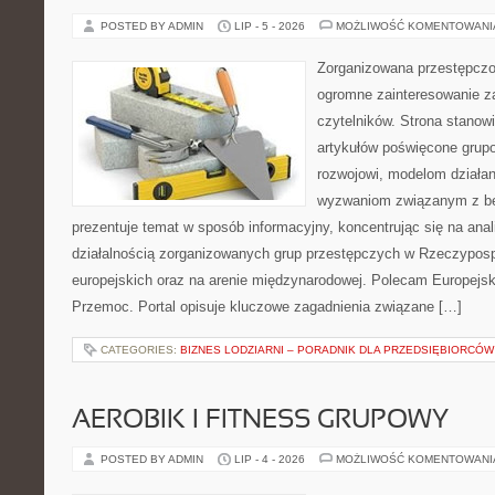
POSTED BY ADMIN
LIP - 5 - 2026
MOŻLIWOŚĆ KOMENTOWAN
Zorganizowana przestępczoś
ogromne zainteresowanie za
czytelników. Strona stano
artykułów poświęcone grup
rozwojowi, modelom działan
wyzwaniom związanym z b
prezentuje temat w sposób informacyjny, koncentrując się na anal
działalnością zorganizowanych grup przestępczych w Rzeczypospo
europejskich oraz na arenie międzynarodowej. Polecam Europejsk
Przemoc. Portal opisuje kluczowe zagadnienia związane […]
CATEGORIES:
BIZNES LODZIARNI – PORADNIK DLA PRZEDSIĘBIORCÓW
AEROBIK I FITNESS GRUPOWY
POSTED BY ADMIN
LIP - 4 - 2026
MOŻLIWOŚĆ KOMENTOWAN