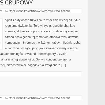
ESS GRUPOWY
AEROBIK
026
MOŻLIWOŚĆ KOMENTOWANIA
ZOSTAŁA WYŁĄCZONA
I
FITNESS
GRUPOWY
Sport i aktywność fizyczna to znacznie więcej niż tylko
regularne ćwiczenia. To styl życia, sposób dbania o
zdrowie, dobre samopoczucie oraz codzienną energię.
Strona poświęcona tej tematyce stanowi rozbudowane
kompendium informacji, w którym każdy miłośnik ruchu
– zarówno początkujący, jak i zaawansowany – może
yczące treningów, ćwiczeń, zdrowego stylu życia,
ania własnej sprawności. Serwis koncentruje się na
znej, przedstawiając zagadnienia związane z […]
BOLESŁAWIEC
026
MOŻLIWOŚĆ KOMENTOWANIA
ZOSTAŁA WYŁĄCZONA