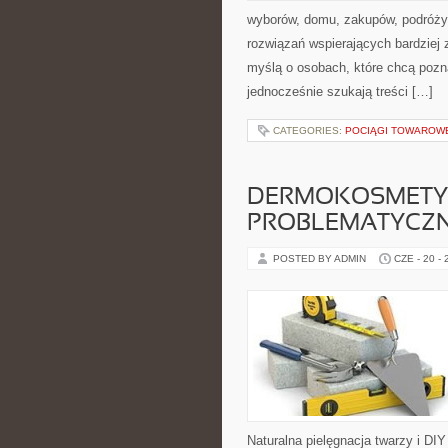
wyborów, domu, zakupów, podróży, 
rozwiązań wspierających bardziej 
myślą o osobach, które chcą poz
jednocześnie szukają treści […]
CATEGORIES:
POCIĄGI TOWAROW
DERMOKOSMETYK
PROBLEMATYCZ
POSTED BY ADMIN
CZE - 20 -
Naturalna pielęgnacja twarzy i DI