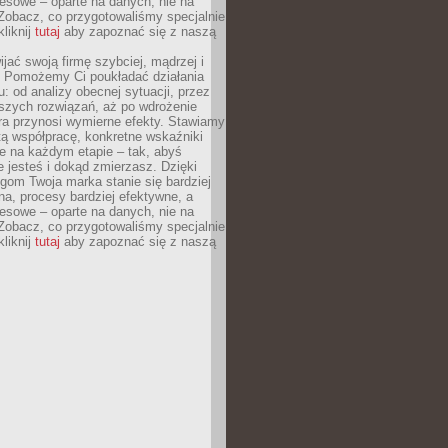
esowe – oparte na danych, nie na
Zobacz, co przygotowaliśmy specjalnie
kliknij
tutaj
aby zapoznać się z naszą
jać swoją firmę szybciej, mądrzej i
 Pomożemy Ci poukładać działania
u: od analizy obecnej sytuacji, przez
szych rozwiązań, aż po wdrożenie
tóra przynosi wymierne efekty. Stawiamy
tą współpracę, konkretne wskaźniki
e na każdym etapie – tak, abyś
ie jesteś i dokąd zmierzasz. Dzięki
gom Twoja marka stanie się bardziej
a, procesy bardziej efektywne, a
esowe – oparte na danych, nie na
Zobacz, co przygotowaliśmy specjalnie
kliknij
tutaj
aby zapoznać się z naszą