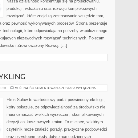
Nasza działalność koncentruje się na projektowaniu,
produkcji, wdrażaniu oraz rozwoju kompleksowych
rozwiązań, które znajdują zastosowanie wszędzie tam,
zja oraz pewność wykonywanych procesów. Strona prezentuje
az technologii, które odpowiadają na potrzeby współczesnego
ukujących niezawodnych rozwiązań technicznych. Polecam
rodowisko i Zrównoważony Rozwój. […]
CYKLING
RECYKLING
 2026
MOŻLIWOŚĆ KOMENTOWANIA
ZOSTAŁA WYŁĄCZONA
I
UPCYKLING
Ekos-Sułów to wartościowy portal poświęcony ekologii,
który pokazuje, że odpowiedzialność za środowisko nie
musi oznaczać wielkich wyrzeczeń, skomplikowanych
decyzji ani kosztownych zmian. To miejsce, w którym
czytelnik może znaleźć porady, praktyczne podpowiedzi
oraz przystępne teksty dotyczące codziennych