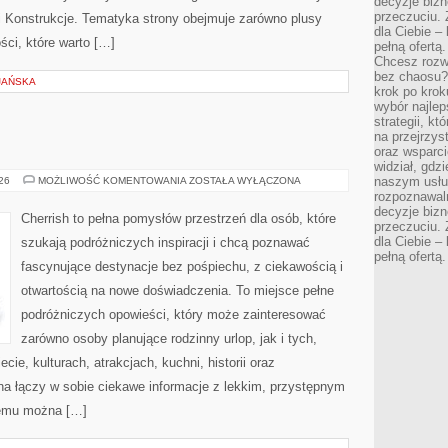
decyzje bizn
przeczuciu. 
e i Konstrukcje. Tematyka strony obejmuje zarówno plusy
dla Ciebie – 
ści, które warto […]
pełną ofertą.
Chcesz rozwi
bez chaosu?
JAŃSKA
krok po krok
wybór najlep
strategii, k
na przejrzys
oraz wsparci
widział, gdz
MAROKO
naszym usłu
026
MOŻLIWOŚĆ KOMENTOWANIA
ZOSTAŁA WYŁĄCZONA
rozpoznawaln
decyzje bizn
Cherrish to pełna pomysłów przestrzeń dla osób, które
przeczuciu. 
dla Ciebie – 
szukają podróżniczych inspiracji i chcą poznawać
pełną ofertą.
fascynujące destynacje bez pośpiechu, z ciekawością i
otwartością na nowe doświadczenia. To miejsce pełne
podróżniczych opowieści, który może zainteresować
zarówno osoby planujące rodzinny urlop, jak i tych,
ecie, kulturach, atrakcjach, kuchni, historii oraz
na łączy w sobie ciekawe informacje z lekkim, przystępnym
zemu można […]