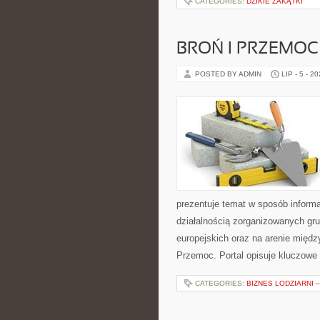
CATEGORIES:
DZIKIE ZAKĄTKI
BROŃ I PRZEMOC
POSTED BY ADMIN
LIP - 5 - 2
prezentuje temat w sposób informa
działalnością zorganizowanych gr
europejskich oraz na arenie międz
Przemoc. Portal opisuje kluczowe
CATEGORIES:
BIZNES LODZIARNI 