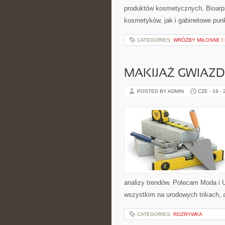
produktów kosmetycznych. Bioarp
kosmetyków, jak i gabinetowe pun
CATEGORIES:
WRÓŻBY MIŁOSNE I
MAKIJAŻ GWIAZD
POSTED BY ADMIN
CZE - 19 -
analizy trendów. Polecam Moda i U
wszystkim na urodowych trikach, 
CATEGORIES:
ROZRYWKA