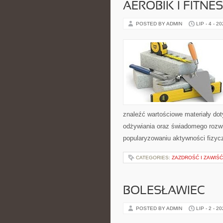
AEROBIK I FITN
POSTED BY ADMIN
LIP - 4 - 2
znaleźć wartościowe materiały dot
odżywiania oraz świadomego rozwij
popularyzowaniu aktywności fizyc
CATEGORIES:
ZAZDROŚĆ I ZAWIŚĆ
BOLESŁAWIEC
POSTED BY ADMIN
LIP - 2 - 2