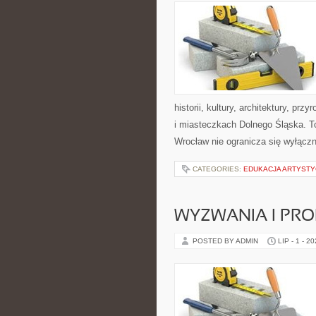
historii, kultury, architektury, pr
i miasteczkach Dolnego Śląska. To
Wrocław nie ogranicza się wyłączn
CATEGORIES:
EDUKACJA ARTYST
WYZWANIA I PR
POSTED BY ADMIN
LIP - 1 - 2