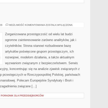
BROŃ
026
MOŻLIWOŚĆ KOMENTOWANIA
ZOSTAŁA WYŁĄCZONA
I
PRZEMOC
Zorganizowana przestępczość od wielu lat budzi
ogromne zainteresowanie zarówno analityków, jak i
czytelników. Strona stanowi rozbudowane bazę
artykułów poświęcone grupom przestępczym, ich
rozwojowi, modelom działania, a także aktualnym
wyzwaniom związanym z bezpieczeństwem. Serwis
cyjny, koncentrując się na analizie zjawisk związanych z
up przestępczych w Rzeczypospolitej Polskiej, państwach
ynarodowej. Polecam Europejskie Syndykaty i Broń i
 zagadnienia związane […]
– PORADNIK DLA PRZEDSIĘBIORCÓW