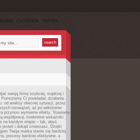
SCRIBE
FACEBOOK
TWITTER
jać swoją firmę szybciej, mądrzej i
 Pomożemy Ci poukładać działania
u: od analizy obecnej sytuacji, przez
szych rozwiązań, aż po wdrożenie
tóra przynosi wymierne efekty. Stawiamy
tą współpracę, konkretne wskaźniki
e na każdym etapie – tak, abyś
ie jesteś i dokąd zmierzasz. Dzięki
gom Twoja marka stanie się bardziej
a, procesy bardziej efektywne, a