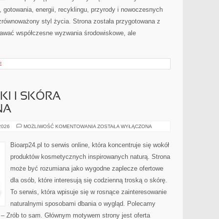
gotowania, energii, recyklingu, przyrody i nowoczesnych
zrównoważony styl życia. Strona została przygotowana z
nawać współczesne wyzwania środowiskowe, ale
E
I I SKÓRA
NA
DERMOKOSMETYKI
 2026
MOŻLIWOŚĆ KOMENTOWANIA
ZOSTAŁA WYŁĄCZONA
I
SKÓRA
PROBLEMATYCZNA
Bioarp24.pl to serwis online, która koncentruje się wokół
produktów kosmetycznych inspirowanych naturą. Strona
może być rozumiana jako wygodne zaplecze ofertowe
dla osób, które interesują się codzienną troską o skórę.
To serwis, która wpisuje się w rosnące zainteresowanie
naturalnymi sposobami dbania o wygląd. Polecamy
Y – Zrób to sam. Głównym motywem strony jest oferta