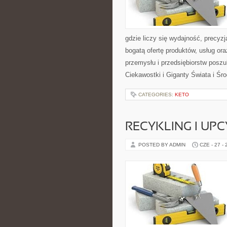
gdzie liczy się wydajność, precy
bogatą ofertę produktów, usług or
przemysłu i przedsiębiorstw posz
Ciekawostki i Giganty Świata i Ś
CATEGORIES:
KETO
RECYKLING I UP
POSTED BY ADMIN
CZE - 27 -