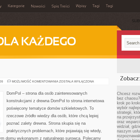
Kategorie
Wpisy
Tagi
Tagi
y
Nowości
Spis Treści
SUB
DLA KAŻDEGO
Zobacz:
DOMPOL
026
MOŻLIWOŚĆ KOMENTOWANIA
ZOSTAŁA WYŁĄCZONA
DomPol – strona dla osób zainteresowanych
Chcesz rozwi
bez chaosu?
konstrukcjami z drewna DomPol to strona internetowa
krok po krok
wybór najlep
poświęcony tematyce domów szkieletowych. To
strategii, k
rzeczowe źródło wiedzy dla osób, które chcą lepiej
na przejrzys
oraz wsparci
poznać zalety drewna. Strona skupia się na
widział, gdz
praktycznych problemach, które pojawiają się wtedy,
naszym usłu
rozpoznawaln
nym domu wykonanym z naturalnego surowca. Polecamy