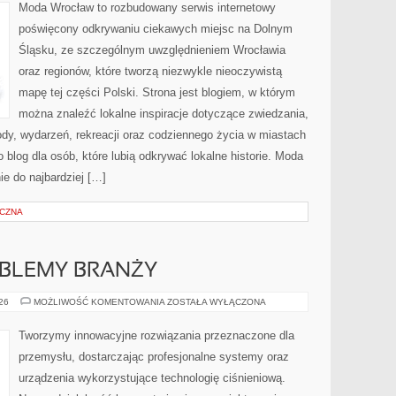
Moda Wrocław to rozbudowany serwis internetowy
poświęcony odkrywaniu ciekawych miejsc na Dolnym
Śląsku, ze szczególnym uwzględnieniem Wrocławia
oraz regionów, które tworzą niezwykle nieoczywistą
mapę tej części Polski. Strona jest blogiem, w którym
można znaleźć lokalne inspiracje dotyczące zwiedzania,
zyrody, wydarzeń, rekreacji oraz codziennego życia w miastach
 blog dla osób, które lubią odkrywać lokalne historie. Moda
ie do najbardziej […]
YCZNA
OBLEMY BRANŻY
WYZWANIA
026
MOŻLIWOŚĆ KOMENTOWANIA
ZOSTAŁA WYŁĄCZONA
I
PROBLEMY
BRANŻY
Tworzymy innowacyjne rozwiązania przeznaczone dla
przemysłu, dostarczając profesjonalne systemy oraz
urządzenia wykorzystujące technologię ciśnieniową.