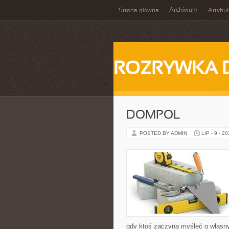
Archiwum
Strona główna
Artykuł
ROZRYWKA 
DOMPOL
POSTED BY ADMIN
LIP - 9 - 2
gdy ktoś zaczyna myśleć o włas