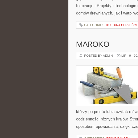
Inspiracje i Projekty i Technologi
domów drewnianych, jak i wątpliwo
CATEGORIES:
KULTURA CHRZEŚCI
MAROKO
POSTED BY ADMIN
LIP - 6 - 2
którzy po prostu lubią czytać o świ
codzienności różnych krajów. Stro
sposobem opowiadania, dzięki c