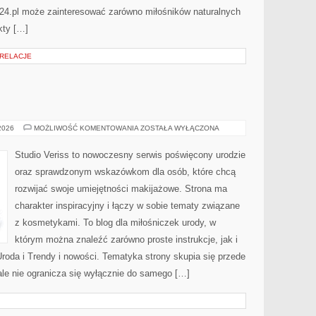
24.pl może zainteresować zarówno miłośników naturalnych
kty […]
 RELACJE
MAKIJAŻ
 2026
MOŻLIWOŚĆ KOMENTOWANIA
ZOSTAŁA WYŁĄCZONA
GWIAZD
Studio Veriss to nowoczesny serwis poświęcony urodzie
oraz sprawdzonym wskazówkom dla osób, które chcą
rozwijać swoje umiejętności makijażowe. Strona ma
charakter inspiracyjny i łączy w sobie tematy związane
z kosmetykami. To blog dla miłośniczek urody, w
którym można znaleźć zarówno proste instrukcje, jak i
roda i Trendy i nowości. Tematyka strony skupia się przede
ale nie ogranicza się wyłącznie do samego […]