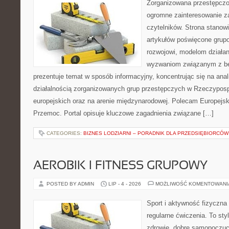
Zorganizowana przestępczoś
ogromne zainteresowanie za
czytelników. Strona stano
artykułów poświęcone grup
rozwojowi, modelom działan
wyzwaniom związanym z b
prezentuje temat w sposób informacyjny, koncentrując się na anal
działalnością zorganizowanych grup przestępczych w Rzeczypospo
europejskich oraz na arenie międzynarodowej. Polecam Europejsk
Przemoc. Portal opisuje kluczowe zagadnienia związane […]
CATEGORIES:
BIZNES LODZIARNI – PORADNIK DLA PRZEDSIĘBIORCÓW
AEROBIK I FITNESS GRUPOWY
POSTED BY ADMIN
LIP - 4 - 2026
MOŻLIWOŚĆ KOMENTOWAN
Sport i aktywność fizyczna 
regularne ćwiczenia. To sty
zdrowie, dobre samopoczuci