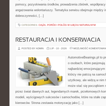
pomocy, pozyskiwania środków, prowadzenia zbiórek, współpracy
angażowania wolontariuszy. Tematyka serwisu obejmuje między in
dobroczynności, […]
CATEGORIES:
CIĄŻA, PORÓD I POŁÓG W UJĘCIU NATURALNYM
RESTAURACJA I KONSERWACJA
POSTED BY ADMIN
LIP - 10 - 2026
MOŻLIWOŚĆ KOMENTOWAN
AutomotiveBearings.pl to p
o osobach, które pasjonują 
najbardziej emocjonującym 
którzy nie patrzą na samoc
użytkowy, ale widzą w nim 
może stać się początkiem 
przez świat dawnych aut, legendarnych marek, przełomowych kon
modeli, wyścigowych sukcesów i samochodów, które na stałe zapi
kierowców. Strona zestawia motoryzację jako […]