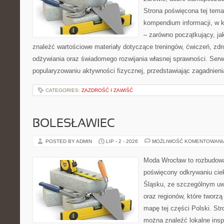
Strona poświęcona tej tem
kompendium informacji, w k
– zarówno początkujący, j
znaleźć wartościowe materiały dotyczące treningów, ćwiczeń, zdr
odżywiania oraz świadomego rozwijania własnej sprawności. Serwi
popularyzowaniu aktywności fizycznej, przedstawiając zagadnien
CATEGORIES:
ZAZDROŚĆ I ZAWIŚĆ
BOLESŁAWIEC
POSTED BY ADMIN
LIP - 2 - 2026
MOŻLIWOŚĆ KOMENTOWAN
Moda Wrocław to rozbudowa
poświęcony odkrywaniu ci
Śląsku, ze szczególnym uw
oraz regionów, które tworzą
mapę tej części Polski. Str
można znaleźć lokalne insp