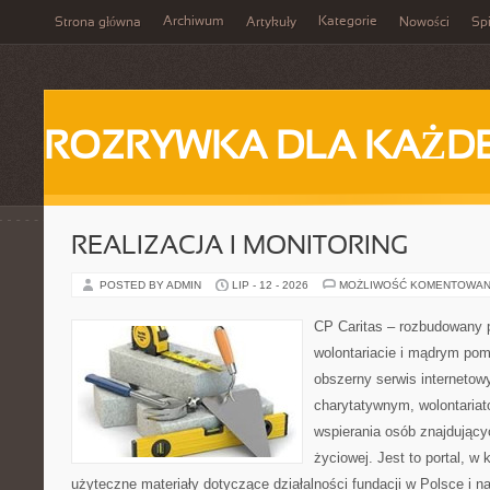
Archiwum
Kategorie
Strona główna
Artykuły
Nowości
Spi
ROZRYWKA DLA KAŻD
REALIZACJA I MONITORING
POSTED BY ADMIN
LIP - 12 - 2026
MOŻLIWOŚĆ KOMENTOWAN
CP Caritas – rozbudowany p
wolontariacie i mądrym pom
obszerny serwis interneto
charytatywnym, wolontaria
wspierania osób znajdującyc
życiowej. Jest to portal, 
użyteczne materiały dotyczące działalności fundacji w Polsce i n