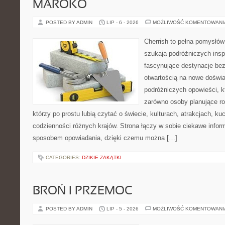
MAROKO
POSTED BY ADMIN
LIP - 6 - 2026
MOŻLIWOŚĆ KOMENTOWAN
Cherrish to pełna pomysłów 
szukają podróżniczych insp
fascynujące destynacje bez
otwartością na nowe doświa
podróżniczych opowieści, 
zarówno osoby planujące rod
którzy po prostu lubią czytać o świecie, kulturach, atrakcjach, kuch
codzienności różnych krajów. Strona łączy w sobie ciekawe infor
sposobem opowiadania, dzięki czemu można […]
CATEGORIES:
DZIKIE ZAKĄTKI
BROŃ I PRZEMOC
POSTED BY ADMIN
LIP - 5 - 2026
MOŻLIWOŚĆ KOMENTOWAN