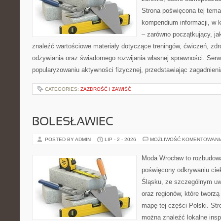
Strona poświęcona tej tem
kompendium informacji, w k
– zarówno początkujący, j
znaleźć wartościowe materiały dotyczące treningów, ćwiczeń, zdr
odżywiania oraz świadomego rozwijania własnej sprawności. Serwi
popularyzowaniu aktywności fizycznej, przedstawiając zagadnien
CATEGORIES:
ZAZDROŚĆ I ZAWIŚĆ
BOLESŁAWIEC
POSTED BY ADMIN
LIP - 2 - 2026
MOŻLIWOŚĆ KOMENTOWAN
Moda Wrocław to rozbudowa
poświęcony odkrywaniu ci
Śląsku, ze szczególnym uw
oraz regionów, które tworzą
mapę tej części Polski. Str
można znaleźć lokalne insp