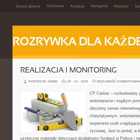
Archiwum
Kategorie
Strona główna
Artykuły
Nowości
Spi
ROZRYWKA DLA KAŻD
REALIZACJA I MONITORING
POSTED BY ADMIN
LIP - 12 - 2026
MOŻLIWOŚĆ KOMENTOWAN
CP Caritas – rozbudowany p
wolontariacie i mądrym pom
obszerny serwis interneto
charytatywnym, wolontaria
wspierania osób znajdującyc
życiowej. Jest to portal, 
użyteczne materiały dotyczące działalności fundacji w Polsce i n