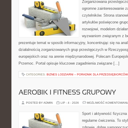
Zorganizowana przestępczoś
ogromne zainteresowanie za
czytelników. Strona stano
artykułów poświęcone grup
rozwojowi, modelom działan
wyzwaniom związanym z b
prezentuje temat w sposób informacyjny, koncentrując się na anal
działalnością zorganizowanych grup przestępczych w Rzeczypospo
europejskich oraz na arenie międzynarodowej. Polecam Europejsk
Przemoc. Portal opisuje kluczowe zagadnienia związane […]
CATEGORIES:
BIZNES LODZIARNI – PORADNIK DLA PRZEDSIĘBIORCÓW
AEROBIK I FITNESS GRUPOWY
POSTED BY ADMIN
LIP - 4 - 2026
MOŻLIWOŚĆ KOMENTOWAN
Sport i aktywność fizyczna 
regularne ćwiczenia. To sty
zdrowie, dobre samopoczuci