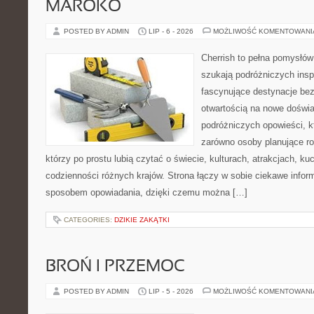
MAROKO
POSTED BY ADMIN
LIP - 6 - 2026
MOŻLIWOŚĆ KOMENTOWAN
Cherrish to pełna pomysłów 
szukają podróżniczych insp
fascynujące destynacje bez
otwartością na nowe doświa
podróżniczych opowieści, 
zarówno osoby planujące rod
którzy po prostu lubią czytać o świecie, kulturach, atrakcjach, kuch
codzienności różnych krajów. Strona łączy w sobie ciekawe infor
sposobem opowiadania, dzięki czemu można […]
CATEGORIES:
DZIKIE ZAKĄTKI
BROŃ I PRZEMOC
POSTED BY ADMIN
LIP - 5 - 2026
MOŻLIWOŚĆ KOMENTOWAN