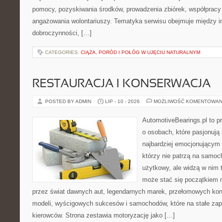
pomocy, pozyskiwania środków, prowadzenia zbiórek, współpracy
angażowania wolontariuszy. Tematyka serwisu obejmuje między in
dobroczynności, […]
CATEGORIES:
CIĄŻA, PORÓD I POŁÓG W UJĘCIU NATURALNYM
RESTAURACJA I KONSERWACJA
POSTED BY ADMIN
LIP - 10 - 2026
MOŻLIWOŚĆ KOMENTOWAN
AutomotiveBearings.pl to p
o osobach, które pasjonują 
najbardziej emocjonującym 
którzy nie patrzą na samoc
użytkowy, ale widzą w nim 
może stać się początkiem 
przez świat dawnych aut, legendarnych marek, przełomowych kon
modeli, wyścigowych sukcesów i samochodów, które na stałe zapi
kierowców. Strona zestawia motoryzację jako […]