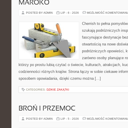
MAROKO
POSTED BY ADMIN
LIP - 6 - 2026
MOŻLIWOŚĆ KOMENTOWAN
Cherrish to pełna pomysłów 
szukają podróżniczych insp
fascynujące destynacje bez
otwartością na nowe doświa
podróżniczych opowieści, 
zarówno osoby planujące rod
którzy po prostu lubią czytać o świecie, kulturach, atrakcjach, kuch
codzienności różnych krajów. Strona łączy w sobie ciekawe infor
sposobem opowiadania, dzięki czemu można […]
CATEGORIES:
DZIKIE ZAKĄTKI
BROŃ I PRZEMOC
POSTED BY ADMIN
LIP - 5 - 2026
MOŻLIWOŚĆ KOMENTOWAN