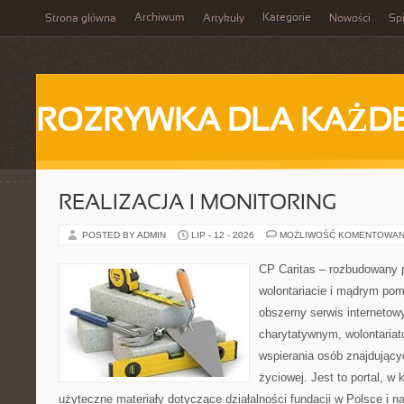
Archiwum
Kategorie
Strona główna
Artykuły
Nowości
Spi
ROZRYWKA DLA KAŻD
REALIZACJA I MONITORING
POSTED BY ADMIN
LIP - 12 - 2026
MOŻLIWOŚĆ KOMENTOWAN
CP Caritas – rozbudowany p
wolontariacie i mądrym pom
obszerny serwis interneto
charytatywnym, wolontaria
wspierania osób znajdującyc
życiowej. Jest to portal, 
użyteczne materiały dotyczące działalności fundacji w Polsce i n