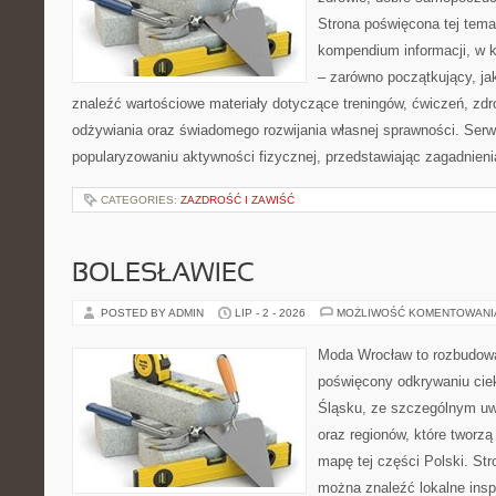
Strona poświęcona tej tem
kompendium informacji, w k
– zarówno początkujący, j
znaleźć wartościowe materiały dotyczące treningów, ćwiczeń, zdr
odżywiania oraz świadomego rozwijania własnej sprawności. Serwi
popularyzowaniu aktywności fizycznej, przedstawiając zagadnien
CATEGORIES:
ZAZDROŚĆ I ZAWIŚĆ
BOLESŁAWIEC
POSTED BY ADMIN
LIP - 2 - 2026
MOŻLIWOŚĆ KOMENTOWAN
Moda Wrocław to rozbudowa
poświęcony odkrywaniu ci
Śląsku, ze szczególnym uw
oraz regionów, które tworzą
mapę tej części Polski. Str
można znaleźć lokalne insp