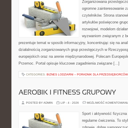
Zorganizowana przestępczoś
ogromne zainteresowanie za
czytelników. Strona stano
artykułów poświęcone grup
rozwojowi, modelom działan
wyzwaniom związanym z b
prezentuje temat w sposób informacyjny, koncentrując się na anal
działalnością zorganizowanych grup przestępczych w Rzeczypospo
europejskich oraz na arenie międzynarodowej. Polecam Europejsk
Przemoc. Portal opisuje kluczowe zagadnienia związane […]
CATEGORIES:
BIZNES LODZIARNI – PORADNIK DLA PRZEDSIĘBIORCÓW
AEROBIK I FITNESS GRUPOWY
POSTED BY ADMIN
LIP - 4 - 2026
MOŻLIWOŚĆ KOMENTOWAN
Sport i aktywność fizyczna 
regularne ćwiczenia. To sty
zdrowie, dobre samopoczuci