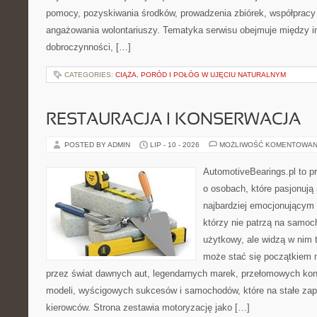
pomocy, pozyskiwania środków, prowadzenia zbiórek, współpracy
angażowania wolontariuszy. Tematyka serwisu obejmuje między in
dobroczynności, […]
CATEGORIES:
CIĄŻA, PORÓD I POŁÓG W UJĘCIU NATURALNYM
RESTAURACJA I KONSERWACJA
POSTED BY ADMIN
LIP - 10 - 2026
MOŻLIWOŚĆ KOMENTOWAN
AutomotiveBearings.pl to p
o osobach, które pasjonują 
najbardziej emocjonującym 
którzy nie patrzą na samoc
użytkowy, ale widzą w nim 
może stać się początkiem 
przez świat dawnych aut, legendarnych marek, przełomowych kon
modeli, wyścigowych sukcesów i samochodów, które na stałe zapi
kierowców. Strona zestawia motoryzację jako […]