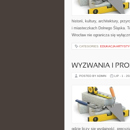
historii, kultury, architektury, pr
i miasteczkach Dolnego Śląska. To
Wrocław nie ogranicza się wyłączn
CATEGORIES:
EDUKACJA ARTYST
WYZWANIA I PR
POSTED BY ADMIN
LIP - 1 - 2
gdzie liczy się wydajność, precy