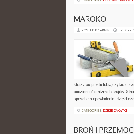
CATEGORIES:
KULTURA CHRZEŚCI
MAROKO
POSTED BY ADMIN
LIP - 6 - 2
którzy po prostu lubią czytać o świ
codzienności różnych krajów. Stro
sposobem opowiadania, dzięki c
CATEGORIES:
DZIKIE ZAKĄTKI
BROŃ I PRZEMOC