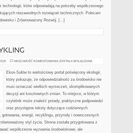
az technologii, które odpowiadają na potrzeby współczesnego
ukujących niezawodnych rozwiązań technicznych. Polecam
rodowisko i Zrównoważony Rozwój. […]
CYKLING
RECYKLING
 2026
MOŻLIWOŚĆ KOMENTOWANIA
ZOSTAŁA WYŁĄCZONA
I
UPCYKLING
Ekos-Sułów to wartościowy portal poświęcony ekologii,
który pokazuje, że odpowiedzialność za środowisko nie
musi oznaczać wielkich wyrzeczeń, skomplikowanych
decyzji ani kosztownych zmian. To miejsce, w którym
czytelnik może znaleźć porady, praktyczne podpowiedzi
oraz przystępne teksty dotyczące codziennych
gotowania, energii, recyklingu, przyrody i nowoczesnych
zrównoważony styl życia. Strona została przygotowana z
nawać współczesne wyzwania środowiskowe, ale