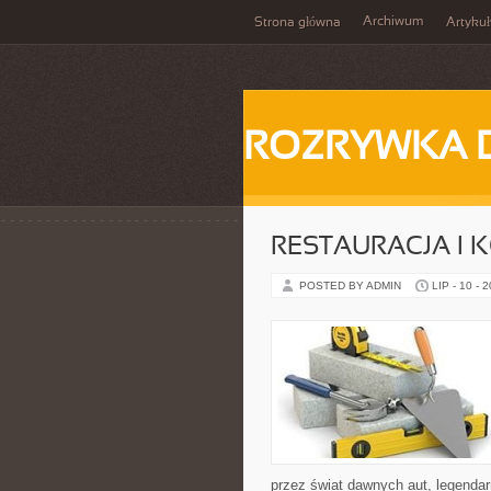
Archiwum
Strona główna
Artykuł
ROZRYWKA 
RESTAURACJA I
POSTED BY ADMIN
LIP - 10 - 
przez świat dawnych aut, legenda