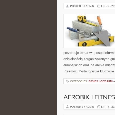
POSTED BY ADMIN
LIP - 5 - 2
prezentuje temat w sposób informa
działalnością zorganizowanych gr
europejskich oraz na arenie międz
Przemoc. Portal opisuje kluczowe
CATEGORIES:
BIZNES LODZIARNI 
AEROBIK I FITN
POSTED BY ADMIN
LIP - 4 - 2