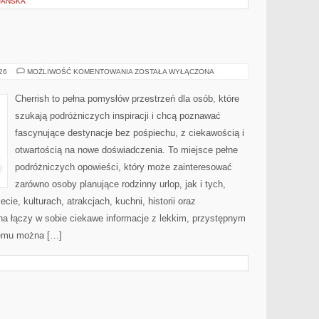
JAŃSKA
MAROKO
026
MOŻLIWOŚĆ KOMENTOWANIA
ZOSTAŁA WYŁĄCZONA
Cherrish to pełna pomysłów przestrzeń dla osób, które
szukają podróżniczych inspiracji i chcą poznawać
fascynujące destynacje bez pośpiechu, z ciekawością i
otwartością na nowe doświadczenia. To miejsce pełne
podróżniczych opowieści, który może zainteresować
zarówno osoby planujące rodzinny urlop, jak i tych,
ecie, kulturach, atrakcjach, kuchni, historii oraz
na łączy w sobie ciekawe informacje z lekkim, przystępnym
zemu można […]