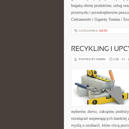
bogatą ofertę produktów, usług or
przemysłu i przedsiębiorstw posz
Ciekawostki i Giganty Świata i Ś
CATEGORIES:
KETO
RECYKLING I UP
POSTED BY ADMIN
CZE - 27 -
wyborów, domu, zakupów, podróży, 
rozwiązań wspierających bardziej 
myślą o osobach, które chcą poz