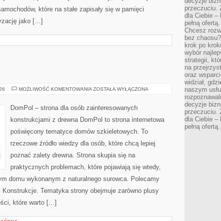
decyzje bizn
przeczuciu. 
amochodów, które na stałe zapisały się w pamięci
dla Ciebie – 
yzację jako […]
pełną ofertą.
Chcesz rozwi
bez chaosu?
krok po krok
wybór najlep
strategii, k
na przejrzys
oraz wsparci
widział, gdz
DOMPOL
naszym usłu
026
MOŻLIWOŚĆ KOMENTOWANIA
ZOSTAŁA WYŁĄCZONA
rozpoznawaln
decyzje bizn
DomPol – strona dla osób zainteresowanych
przeczuciu. 
dla Ciebie – 
konstrukcjami z drewna DomPol to strona internetowa
pełną ofertą.
poświęcony tematyce domów szkieletowych. To
rzeczowe źródło wiedzy dla osób, które chcą lepiej
poznać zalety drewna. Strona skupia się na
praktycznych problemach, które pojawiają się wtedy,
nym domu wykonanym z naturalnego surowca. Polecamy
e i Konstrukcje. Tematyka strony obejmuje zarówno plusy
ści, które warto […]