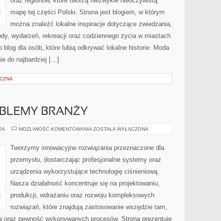
oraz regionów, które tworzą niezwykle nieoczywistą
mapę tej części Polski. Strona jest blogiem, w którym
można znaleźć lokalne inspiracje dotyczące zwiedzania,
zyrody, wydarzeń, rekreacji oraz codziennego życia w miastach
 blog dla osób, które lubią odkrywać lokalne historie. Moda
ie do najbardziej […]
YCZNA
OBLEMY BRANŻY
WYZWANIA
026
MOŻLIWOŚĆ KOMENTOWANIA
ZOSTAŁA WYŁĄCZONA
I
PROBLEMY
BRANŻY
Tworzymy innowacyjne rozwiązania przeznaczone dla
przemysłu, dostarczając profesjonalne systemy oraz
urządzenia wykorzystujące technologię ciśnieniową.
Nasza działalność koncentruje się na projektowaniu,
produkcji, wdrażaniu oraz rozwoju kompleksowych
rozwiązań, które znajdują zastosowanie wszędzie tam,
zja oraz pewność wykonywanych procesów. Strona prezentuje