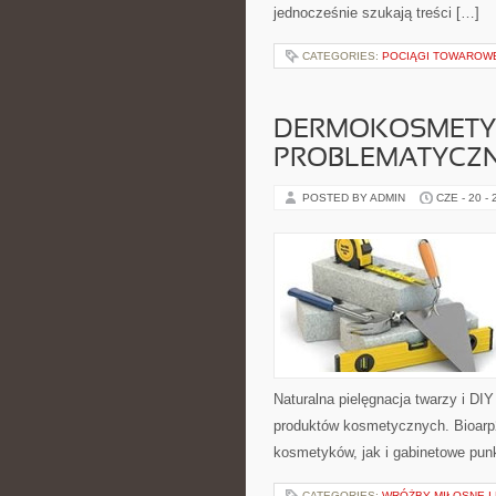
jednocześnie szukają treści […]
CATEGORIES:
POCIĄGI TOWAROW
DERMOKOSMETYK
PROBLEMATYCZ
POSTED BY ADMIN
CZE - 20 -
Naturalna pielęgnacja twarzy i DI
produktów kosmetycznych. Bioarp
kosmetyków, jak i gabinetowe pun
CATEGORIES:
WRÓŻBY MIŁOSNE I