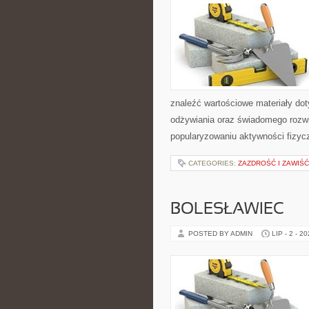
znaleźć wartościowe materiały dot
odżywiania oraz świadomego rozwij
popularyzowaniu aktywności fizyc
CATEGORIES:
ZAZDROŚĆ I ZAWIŚĆ
BOLESŁAWIEC
POSTED BY ADMIN
LIP - 2 - 2