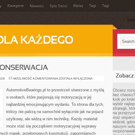
Kategorie
Wpisy
Tagi
Tagi
y
Nowości
Spis Treści
SUB
DLA KAŻDEGO
 KONSERWACJA
Zobacz:
RESTAURACJA
2026
MOŻLIWOŚĆ KOMENTOWANIA
ZOSTAŁA WYŁĄCZONA
I
KONSERWACJA
AutomotiveBearings.pl to przestrzeń stworzone z myślą
Chcesz rozwi
bez chaosu?
o osobach, które pasjonują się motoryzacją w jej
krok po krok
wybór najlep
najbardziej emocjonującym wydaniu. To strona dla tych,
strategii, k
którzy nie patrzą na samochód wyłącznie jak na pojazd
na przejrzys
oraz wsparci
użytkowy, ale widzą w nim technikę. Każdy materiał
widział, gdz
może stać się początkiem motoryzacyjnej wyprawy
naszym usłu
rozpoznawaln
rnych marek, przełomowych konstrukcji, zapomnianych