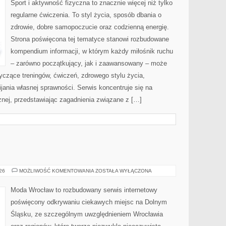
Sport i aktywność fizyczna to znacznie więcej niż tylko
regularne ćwiczenia. To styl życia, sposób dbania o
zdrowie, dobre samopoczucie oraz codzienną energię.
Strona poświęcona tej tematyce stanowi rozbudowane
kompendium informacji, w którym każdy miłośnik ruchu
– zarówno początkujący, jak i zaawansowany – może
yczące treningów, ćwiczeń, zdrowego stylu życia,
ania własnej sprawności. Serwis koncentruje się na
znej, przedstawiając zagadnienia związane z […]
BOLESŁAWIEC
026
MOŻLIWOŚĆ KOMENTOWANIA
ZOSTAŁA WYŁĄCZONA
Moda Wrocław to rozbudowany serwis internetowy
poświęcony odkrywaniu ciekawych miejsc na Dolnym
Śląsku, ze szczególnym uwzględnieniem Wrocławia