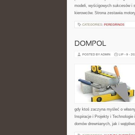
modeli, wyścigowych sukcesów i s
kierowców. Strona zestawia motor
CATEGORIES:
PEREGRINOS
DOMPOL
POSTED BY ADMIN
LIP - 9 - 2
gdy ktoś zaczyna myśleć o włas
Inspiracje i Projekty i Technologi
domów drewnianych, jak i wątpliwo