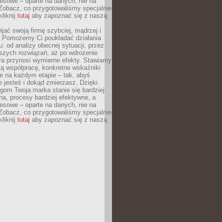
esowe – oparte na danych, nie na
Zobacz, co przygotowaliśmy specjalnie
kliknij
tutaj
aby zapoznać się z naszą
jać swoją firmę szybciej, mądrzej i
 Pomożemy Ci poukładać działania
u: od analizy obecnej sytuacji, przez
szych rozwiązań, aż po wdrożenie
tóra przynosi wymierne efekty. Stawiamy
tą współpracę, konkretne wskaźniki
e na każdym etapie – tak, abyś
ie jesteś i dokąd zmierzasz. Dzięki
gom Twoja marka stanie się bardziej
a, procesy bardziej efektywne, a
esowe – oparte na danych, nie na
Zobacz, co przygotowaliśmy specjalnie
kliknij
tutaj
aby zapoznać się z naszą