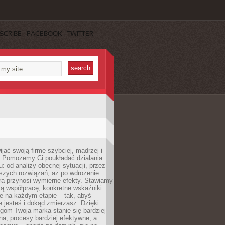
SCRIBE
FACEBOOK
TWITTER
jać swoją firmę szybciej, mądrzej i
 Pomożemy Ci poukładać działania
u: od analizy obecnej sytuacji, przez
szych rozwiązań, aż po wdrożenie
tóra przynosi wymierne efekty. Stawiamy
tą współpracę, konkretne wskaźniki
e na każdym etapie – tak, abyś
ie jesteś i dokąd zmierzasz. Dzięki
gom Twoja marka stanie się bardziej
a, procesy bardziej efektywne, a