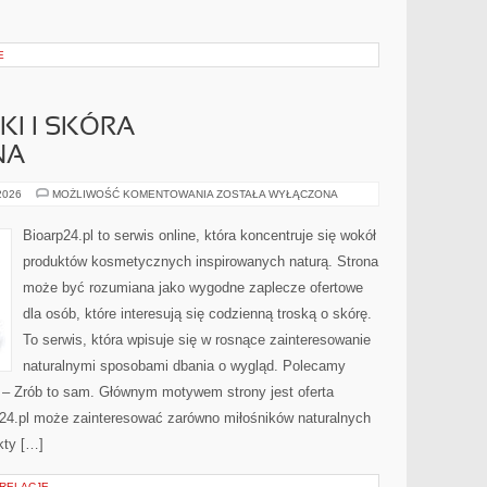
E
I I SKÓRA
NA
DERMOKOSMETYKI
 2026
MOŻLIWOŚĆ KOMENTOWANIA
ZOSTAŁA WYŁĄCZONA
I
SKÓRA
PROBLEMATYCZNA
Bioarp24.pl to serwis online, która koncentruje się wokół
produktów kosmetycznych inspirowanych naturą. Strona
może być rozumiana jako wygodne zaplecze ofertowe
dla osób, które interesują się codzienną troską o skórę.
To serwis, która wpisuje się w rosnące zainteresowanie
naturalnymi sposobami dbania o wygląd. Polecamy
Y – Zrób to sam. Głównym motywem strony jest oferta
24.pl może zainteresować zarówno miłośników naturalnych
kty […]
 RELACJE