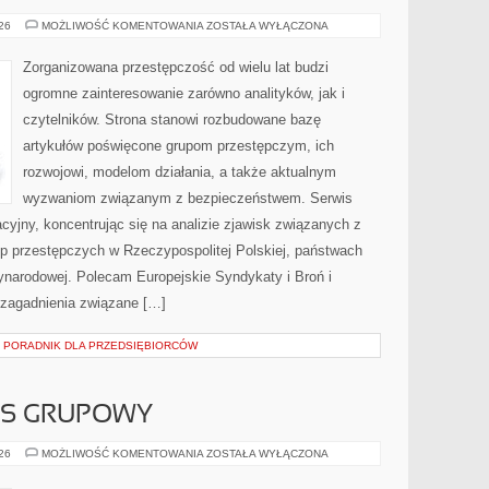
BROŃ
026
MOŻLIWOŚĆ KOMENTOWANIA
ZOSTAŁA WYŁĄCZONA
I
PRZEMOC
Zorganizowana przestępczość od wielu lat budzi
ogromne zainteresowanie zarówno analityków, jak i
czytelników. Strona stanowi rozbudowane bazę
artykułów poświęcone grupom przestępczym, ich
rozwojowi, modelom działania, a także aktualnym
wyzwaniom związanym z bezpieczeństwem. Serwis
cyjny, koncentrując się na analizie zjawisk związanych z
up przestępczych w Rzeczypospolitej Polskiej, państwach
ynarodowej. Polecam Europejskie Syndykaty i Broń i
 zagadnienia związane […]
– PORADNIK DLA PRZEDSIĘBIORCÓW
ESS GRUPOWY
AEROBIK
026
MOŻLIWOŚĆ KOMENTOWANIA
ZOSTAŁA WYŁĄCZONA
I
FITNESS
GRUPOWY