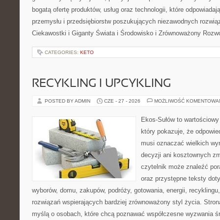
bogatą ofertę produktów, usług oraz technologii, które odpowiada
przemysłu i przedsiębiorstw poszukujących niezawodnych rozwi
Ciekawostki i Giganty Świata i Środowisko i Zrównoważony Rozwó
CATEGORIES:
KETO
RECYKLING I UPCYKLING
POSTED BY ADMIN
CZE - 27 - 2026
MOŻLIWOŚĆ KOMENTOWA
Ekos-Sułów to wartościowy 
który pokazuje, że odpowie
musi oznaczać wielkich wy
decyzji ani kosztownych zm
czytelnik może znaleźć por
oraz przystępne teksty do
wyborów, domu, zakupów, podróży, gotowania, energii, recyklingu
rozwiązań wspierających bardziej zrównoważony styl życia. Stro
myślą o osobach, które chcą poznawać współczesne wyzwania ś