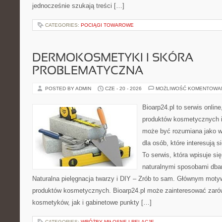
jednocześnie szukają treści […]
CATEGORIES:
POCIĄGI TOWAROWE
DERMOKOSMETYKI I SKÓRA
PROBLEMATYCZNA
POSTED BY ADMIN
CZE - 20 - 2026
MOŻLIWOŚĆ KOMENTOWA
Bioarp24.pl to serwis online
produktów kosmetycznych i
może być rozumiana jako w
dla osób, które interesują s
To serwis, która wpisuje si
naturalnymi sposobami dba
Naturalna pielęgnacja twarzy i DIY – Zrób to sam. Głównym motyw
produktów kosmetycznych. Bioarp24.pl może zainteresować zaró
kosmetyków, jak i gabinetowe punkty […]
CATEGORIES:
WRÓŻBY MIŁOSNE I RELACJE