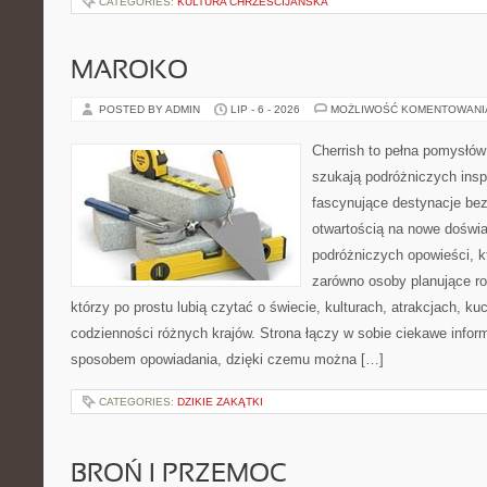
CATEGORIES:
KULTURA CHRZEŚCIJAŃSKA
MAROKO
POSTED BY ADMIN
LIP - 6 - 2026
MOŻLIWOŚĆ KOMENTOWAN
Cherrish to pełna pomysłów 
szukają podróżniczych insp
fascynujące destynacje bez
otwartością na nowe doświa
podróżniczych opowieści, 
zarówno osoby planujące rod
którzy po prostu lubią czytać o świecie, kulturach, atrakcjach, kuch
codzienności różnych krajów. Strona łączy w sobie ciekawe infor
sposobem opowiadania, dzięki czemu można […]
CATEGORIES:
DZIKIE ZAKĄTKI
BROŃ I PRZEMOC