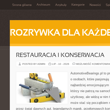
Archiwum
Kategorie
Strona główna
Artykuły
Nowości
Spi
ROZRYWKA DLA KAŻD
RESTAURACJA I KONSERWACJA
POSTED BY ADMIN
LIP - 10 - 2026
MOŻLIWOŚĆ KOMENTOWAN
AutomotiveBearings.pl to p
o osobach, które pasjonują 
najbardziej emocjonującym 
którzy nie patrzą na samoc
użytkowy, ale widzą w nim 
może stać się początkiem 
przez świat dawnych aut, legendarnych marek, przełomowych kon