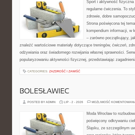
Sport i aktywność fizyczna 
regularne ćwiczenia. To sty
zdrowie, dobre samopoczuci
Strona poświęcona tej tem
kompendium informacji, w k
– zarówno początkujący, j
znaleźć wartościowe materiały dotyczące treningów, ćwiczeń, zdr
odżywiania oraz świadomego rozwijania własnej sprawności. Serwi
popularyzowaniu aktywności fizycznej, przedstawiając zagadnien
CATEGORIES:
ZAZDROŚĆ I ZAWIŚĆ
BOLESŁAWIEC
POSTED BY ADMIN
LIP - 2 - 2026
MOŻLIWOŚĆ KOMENTOWAN
Moda Wrocław to rozbudowa
poświęcony odkrywaniu ci
Śląsku, ze szczególnym uw