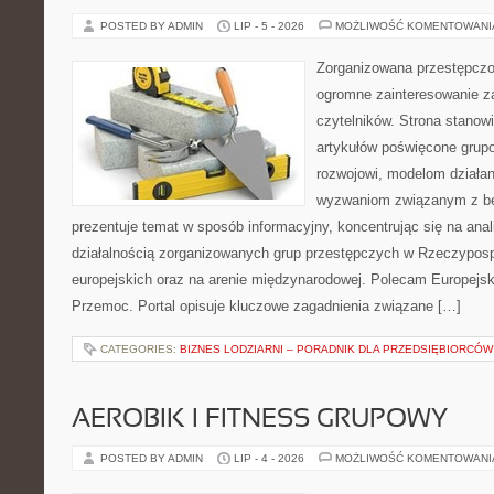
POSTED BY ADMIN
LIP - 5 - 2026
MOŻLIWOŚĆ KOMENTOWAN
Zorganizowana przestępczoś
ogromne zainteresowanie za
czytelników. Strona stano
artykułów poświęcone grup
rozwojowi, modelom działan
wyzwaniom związanym z b
prezentuje temat w sposób informacyjny, koncentrując się na anal
działalnością zorganizowanych grup przestępczych w Rzeczypospo
europejskich oraz na arenie międzynarodowej. Polecam Europejsk
Przemoc. Portal opisuje kluczowe zagadnienia związane […]
CATEGORIES:
BIZNES LODZIARNI – PORADNIK DLA PRZEDSIĘBIORCÓW
AEROBIK I FITNESS GRUPOWY
POSTED BY ADMIN
LIP - 4 - 2026
MOŻLIWOŚĆ KOMENTOWAN