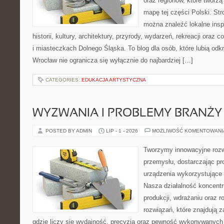
oraz regionów, które tworzą
mapę tej części Polski. Str
można znaleźć lokalne insp
historii, kultury, architektury, przyrody, wydarzeń, rekreacji oraz
i miasteczkach Dolnego Śląska. To blog dla osób, które lubią odk
Wrocław nie ogranicza się wyłącznie do najbardziej […]
CATEGORIES:
EDUKACJA ARTYSTYCZNA
WYZWANIA I PROBLEMY BRANŻY
POSTED BY ADMIN
LIP - 1 - 2026
MOŻLIWOŚĆ KOMENTOWAN
Tworzymy innowacyjne rozw
przemysłu, dostarczając pr
urządzenia wykorzystujące 
Nasza działalność koncentru
produkcji, wdrażaniu oraz
rozwiązań, które znajdują 
gdzie liczy się wydajność, precyzja oraz pewność wykonywanych 