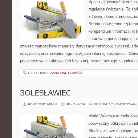
Sport i aktywność fizyczna 
regularne ćwiczenia. To sty
zdrowie, dobre samopoczuci
Strona poświęcona tej tem
kompendium informacji, w k
– zarówno początkujący, j
znaleźć wartościowe materiały dotyczące treningów, ćwiczeń, zdr
odżywiania oraz świadomego rozwijania własnej sprawności. Serwi
popularyzowaniu aktywności fizycznej, przedstawiając zagadnien
CATEGORIES:
ZAZDROŚĆ I ZAWIŚĆ
BOLESŁAWIEC
POSTED BY ADMIN
LIP - 2 - 2026
MOŻLIWOŚĆ KOMENTOWAN
Moda Wrocław to rozbudowa
poświęcony odkrywaniu ci
Śląsku, ze szczególnym uw