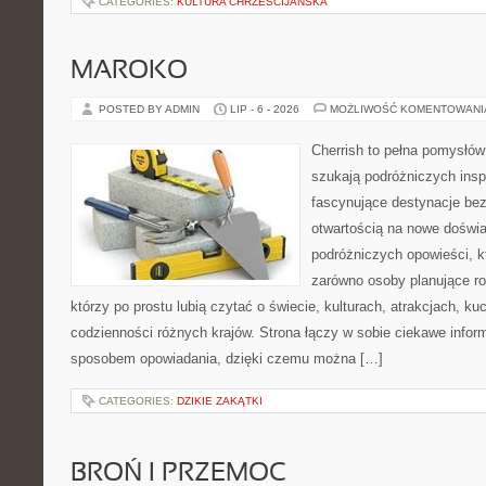
CATEGORIES:
KULTURA CHRZEŚCIJAŃSKA
MAROKO
POSTED BY ADMIN
LIP - 6 - 2026
MOŻLIWOŚĆ KOMENTOWAN
Cherrish to pełna pomysłów 
szukają podróżniczych insp
fascynujące destynacje bez
otwartością na nowe doświa
podróżniczych opowieści, 
zarówno osoby planujące rod
którzy po prostu lubią czytać o świecie, kulturach, atrakcjach, kuch
codzienności różnych krajów. Strona łączy w sobie ciekawe infor
sposobem opowiadania, dzięki czemu można […]
CATEGORIES:
DZIKIE ZAKĄTKI
BROŃ I PRZEMOC