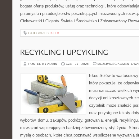
bogatą ofertę produktów, usług oraz technologii, które odpowiada
przemysłu i przedsiębiorstw poszukujących niezawodnych rozwi
Ciekawostki i Giganty Świata i Środowisko i Zrównoważony Rozwó
CATEGORIES:
KETO
RECYKLING I UPCYKLING
POSTED BY ADMIN
CZE - 27 - 2026
MOŻLIWOŚĆ KOMENTOWA
Ekos-Sułów to wartościowy 
który pokazuje, że odpowie
musi oznaczać wielkich wy
decyzji ani kosztownych zm
czytelnik może znaleźć por
oraz przystępne teksty do
wyborów, domu, zakupów, podróży, gotowania, energii, recyklingu
rozwiązań wspierających bardziej zrównoważony styl życia. Stro
myślą o osobach, które chcą poznawać współczesne wyzwania ś