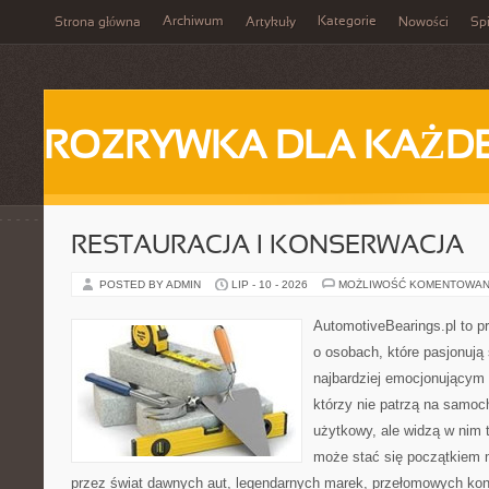
Archiwum
Kategorie
Strona główna
Artykuły
Nowości
Spi
ROZRYWKA DLA KAŻD
RESTAURACJA I KONSERWACJA
POSTED BY ADMIN
LIP - 10 - 2026
MOŻLIWOŚĆ KOMENTOWAN
AutomotiveBearings.pl to p
o osobach, które pasjonują 
najbardziej emocjonującym 
którzy nie patrzą na samoc
użytkowy, ale widzą w nim 
może stać się początkiem 
przez świat dawnych aut, legendarnych marek, przełomowych kon