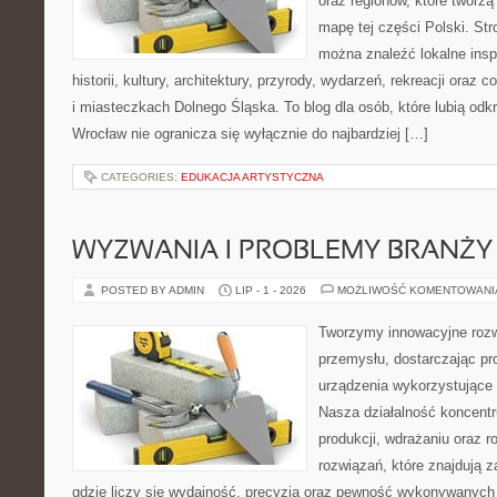
oraz regionów, które tworzą
mapę tej części Polski. Str
można znaleźć lokalne insp
historii, kultury, architektury, przyrody, wydarzeń, rekreacji oraz
i miasteczkach Dolnego Śląska. To blog dla osób, które lubią odk
Wrocław nie ogranicza się wyłącznie do najbardziej […]
CATEGORIES:
EDUKACJA ARTYSTYCZNA
WYZWANIA I PROBLEMY BRANŻY
POSTED BY ADMIN
LIP - 1 - 2026
MOŻLIWOŚĆ KOMENTOWAN
Tworzymy innowacyjne rozw
przemysłu, dostarczając pr
urządzenia wykorzystujące 
Nasza działalność koncentru
produkcji, wdrażaniu oraz
rozwiązań, które znajdują 
gdzie liczy się wydajność, precyzja oraz pewność wykonywanych 