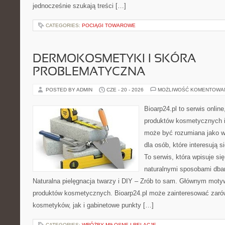
jednocześnie szukają treści […]
CATEGORIES:
POCIĄGI TOWAROWE
DERMOKOSMETYKI I SKÓRA
PROBLEMATYCZNA
POSTED BY ADMIN
CZE - 20 - 2026
MOŻLIWOŚĆ KOMENTOWA
Bioarp24.pl to serwis online
produktów kosmetycznych i
może być rozumiana jako w
dla osób, które interesują s
To serwis, która wpisuje si
naturalnymi sposobami dba
Naturalna pielęgnacja twarzy i DIY – Zrób to sam. Głównym motyw
produktów kosmetycznych. Bioarp24.pl może zainteresować zaró
kosmetyków, jak i gabinetowe punkty […]
CATEGORIES:
WRÓŻBY MIŁOSNE I RELACJE