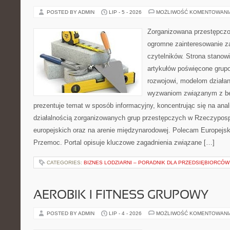
POSTED BY ADMIN
LIP - 5 - 2026
MOŻLIWOŚĆ KOMENTOWAN
Zorganizowana przestępczoś
ogromne zainteresowanie za
czytelników. Strona stano
artykułów poświęcone grup
rozwojowi, modelom działan
wyzwaniom związanym z b
prezentuje temat w sposób informacyjny, koncentrując się na anal
działalnością zorganizowanych grup przestępczych w Rzeczypospo
europejskich oraz na arenie międzynarodowej. Polecam Europejsk
Przemoc. Portal opisuje kluczowe zagadnienia związane […]
CATEGORIES:
BIZNES LODZIARNI – PORADNIK DLA PRZEDSIĘBIORCÓW
AEROBIK I FITNESS GRUPOWY
POSTED BY ADMIN
LIP - 4 - 2026
MOŻLIWOŚĆ KOMENTOWAN