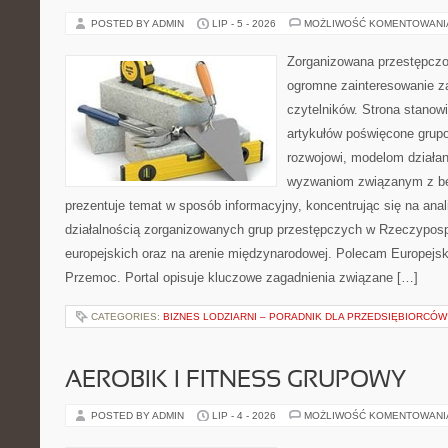
POSTED BY ADMIN
LIP - 5 - 2026
MOŻLIWOŚĆ KOMENTOWAN
Zorganizowana przestępczoś
ogromne zainteresowanie za
czytelników. Strona stano
artykułów poświęcone grup
rozwojowi, modelom działan
wyzwaniom związanym z b
prezentuje temat w sposób informacyjny, koncentrując się na anal
działalnością zorganizowanych grup przestępczych w Rzeczypospo
europejskich oraz na arenie międzynarodowej. Polecam Europejsk
Przemoc. Portal opisuje kluczowe zagadnienia związane […]
CATEGORIES:
BIZNES LODZIARNI – PORADNIK DLA PRZEDSIĘBIORCÓW
AEROBIK I FITNESS GRUPOWY
POSTED BY ADMIN
LIP - 4 - 2026
MOŻLIWOŚĆ KOMENTOWAN