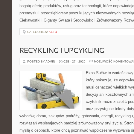
bogatą ofertę produktów, usług oraz technologii, które odpowiada
przemysłu i przedsiębiorstw poszukujących niezawodnych rozwi
Ciekawostki i Giganty Świata i Środowisko i Zrównoważony Rozwó
CATEGORIES:
KETO
RECYKLING I UPCYKLING
POSTED BY ADMIN
CZE - 27 - 2026
MOŻLIWOŚĆ KOMENTOWA
Ekos-Sułów to wartościowy 
który pokazuje, że odpowie
musi oznaczać wielkich wy
decyzji ani kosztownych zm
czytelnik może znaleźć por
oraz przystępne teksty do
wyborów, domu, zakupów, podróży, gotowania, energii, recyklingu
rozwiązań wspierających bardziej zrównoważony styl życia. Stro
myślą o osobach, które chcą poznawać współczesne wyzwania ś