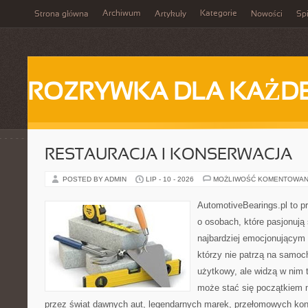
Archiwum
Kategorie
Strona główna
Artykuły
Nowości
Spi
ROZRYWKA DLA KAŻD
RESTAURACJA I KONSERWACJA
POSTED BY ADMIN
LIP - 10 - 2026
MOŻLIWOŚĆ KOMENTOWAN
AutomotiveBearings.pl to p
o osobach, które pasjonują 
najbardziej emocjonującym 
którzy nie patrzą na samoc
użytkowy, ale widzą w nim 
może stać się początkiem 
przez świat dawnych aut, legendarnych marek, przełomowych kon