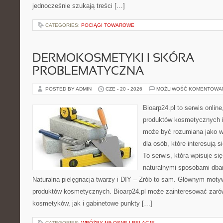
jednocześnie szukają treści […]
CATEGORIES:
POCIĄGI TOWAROWE
DERMOKOSMETYKI I SKÓRA
PROBLEMATYCZNA
POSTED BY ADMIN
CZE - 20 - 2026
MOŻLIWOŚĆ KOMENTOWA
Bioarp24.pl to serwis online
produktów kosmetycznych i
może być rozumiana jako w
dla osób, które interesują s
To serwis, która wpisuje si
naturalnymi sposobami dba
Naturalna pielęgnacja twarzy i DIY – Zrób to sam. Głównym motyw
produktów kosmetycznych. Bioarp24.pl może zainteresować zaró
kosmetyków, jak i gabinetowe punkty […]
CATEGORIES:
WRÓŻBY MIŁOSNE I RELACJE