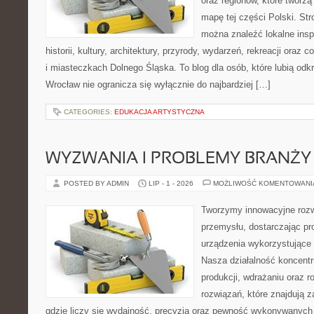
oraz regionów, które tworzą
mapę tej części Polski. Str
można znaleźć lokalne insp
historii, kultury, architektury, przyrody, wydarzeń, rekreacji oraz
i miasteczkach Dolnego Śląska. To blog dla osób, które lubią odk
Wrocław nie ogranicza się wyłącznie do najbardziej […]
CATEGORIES:
EDUKACJA ARTYSTYCZNA
WYZWANIA I PROBLEMY BRANŻY
POSTED BY ADMIN
LIP - 1 - 2026
MOŻLIWOŚĆ KOMENTOWAN
Tworzymy innowacyjne rozw
przemysłu, dostarczając pr
urządzenia wykorzystujące 
Nasza działalność koncentru
produkcji, wdrażaniu oraz
rozwiązań, które znajdują 
gdzie liczy się wydajność, precyzja oraz pewność wykonywanych 