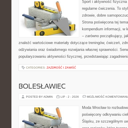
Sport i aktywność fizyczna 
regularne ćwiczenia. To sty
zdrowie, dobre samopoczuci
Strona poświęcona tej tem
kompendium informacji, w k
– zarówno początkujący, j
znaleźć wartościowe materiały dotyczące treningów, ćwiczeń, zdr
odżywiania oraz świadomego rozwijania własnej sprawności. Serwi
popularyzowaniu aktywności fizycznej, przedstawiając zagadnien
CATEGORIES:
ZAZDROŚĆ I ZAWIŚĆ
BOLESŁAWIEC
POSTED BY ADMIN
LIP - 2 - 2026
MOŻLIWOŚĆ KOMENTOWAN
Moda Wrocław to rozbudowa
poświęcony odkrywaniu ci
Śląsku, ze szczególnym uw