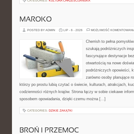
CATEGORIES:
KULTURA CHRZEŚCIJAŃSKA
MAROKO
POSTED BY ADMIN
LIP - 6 - 2026
MOŻLIWOŚĆ KOMENTOWAN
Cherrish to pełna pomysłów 
szukają podróżniczych insp
fascynujące destynacje bez
otwartością na nowe doświa
podróżniczych opowieści, 
zarówno osoby planujące rod
którzy po prostu lubią czytać o świecie, kulturach, atrakcjach, kuch
codzienności różnych krajów. Strona łączy w sobie ciekawe infor
sposobem opowiadania, dzięki czemu można […]
CATEGORIES:
DZIKIE ZAKĄTKI
BROŃ I PRZEMOC