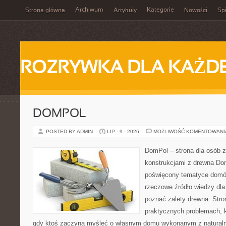
Archiwum
Kategorie
Strona główna
Artykuły
Nowości
Spi
ROZRYWKA DLA KAŻD
DOMPOL
POSTED BY ADMIN
LIP - 9 - 2026
MOŻLIWOŚĆ KOMENTOWAN
DomPol – strona dla osób 
konstrukcjami z drewna Dom
poświęcony tematyce domó
rzeczowe źródło wiedzy dla 
poznać zalety drewna. Stro
praktycznych problemach, k
gdy ktoś zaczyna myśleć o własnym domu wykonanym z natural