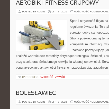
AEROBIK I FITNESS GRUPOWY
POSTED BY ADMIN
LIP - 4 - 2026
MOŻLIWOŚĆ KOMENTOWAN
Sport i aktywność fizyczna 
regularne ćwiczenia. To sty
zdrowie, dobre samopoczuci
Strona poświęcona tej tem
kompendium informacji, w k
– zarówno początkujący, j
znaleźć wartościowe materiały dotyczące treningów, ćwiczeń, zdr
odżywiania oraz świadomego rozwijania własnej sprawności. Serwi
popularyzowaniu aktywności fizycznej, przedstawiając zagadnien
CATEGORIES:
ZAZDROŚĆ I ZAWIŚĆ
BOLESŁAWIEC
POSTED BY ADMIN
LIP - 2 - 2026
MOŻLIWOŚĆ KOMENTOWAN