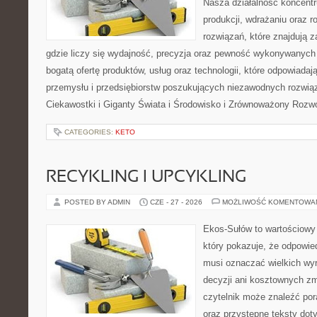
Nasza działalność koncentru
produkcji, wdrażaniu oraz
rozwiązań, które znajdują 
gdzie liczy się wydajność, precyzja oraz pewność wykonywanych 
bogatą ofertę produktów, usług oraz technologii, które odpowiada
przemysłu i przedsiębiorstw poszukujących niezawodnych rozwi
Ciekawostki i Giganty Świata i Środowisko i Zrównoważony Rozwó
CATEGORIES:
KETO
RECYKLING I UPCYKLING
POSTED BY ADMIN
CZE - 27 - 2026
MOŻLIWOŚĆ KOMENTOWA
Ekos-Sułów to wartościowy 
który pokazuje, że odpowie
musi oznaczać wielkich wy
decyzji ani kosztownych zm
czytelnik może znaleźć por
oraz przystępne teksty do