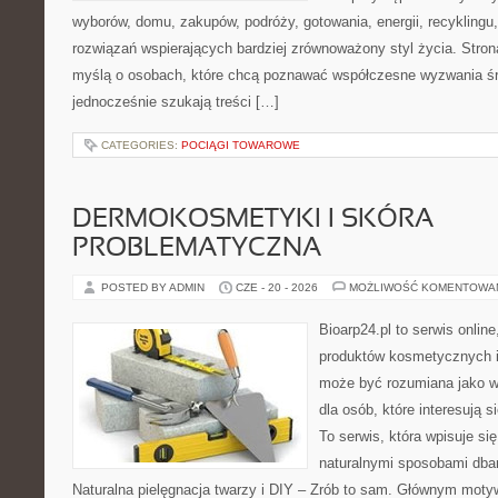
wyborów, domu, zakupów, podróży, gotowania, energii, recyklingu
rozwiązań wspierających bardziej zrównoważony styl życia. Stro
myślą o osobach, które chcą poznawać współczesne wyzwania ś
jednocześnie szukają treści […]
CATEGORIES:
POCIĄGI TOWAROWE
DERMOKOSMETYKI I SKÓRA
PROBLEMATYCZNA
POSTED BY ADMIN
CZE - 20 - 2026
MOŻLIWOŚĆ KOMENTOWA
Bioarp24.pl to serwis online
produktów kosmetycznych i
może być rozumiana jako w
dla osób, które interesują s
To serwis, która wpisuje si
naturalnymi sposobami dba
Naturalna pielęgnacja twarzy i DIY – Zrób to sam. Głównym motyw