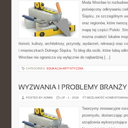
Moda Wrocław to rozbudowa
poświęcony odkrywaniu ci
Śląsku, ze szczególnym uw
oraz regionów, które tworzą
mapę tej części Polski. Str
można znaleźć lokalne insp
historii, kultury, architektury, przyrody, wydarzeń, rekreacji oraz
i miasteczkach Dolnego Śląska. To blog dla osób, które lubią odk
Wrocław nie ogranicza się wyłącznie do najbardziej […]
CATEGORIES:
EDUKACJA ARTYSTYCZNA
WYZWANIA I PROBLEMY BRANŻY
POSTED BY ADMIN
LIP - 1 - 2026
MOŻLIWOŚĆ KOMENTOWAN
Tworzymy innowacyjne rozw
przemysłu, dostarczając pr
urządzenia wykorzystujące 