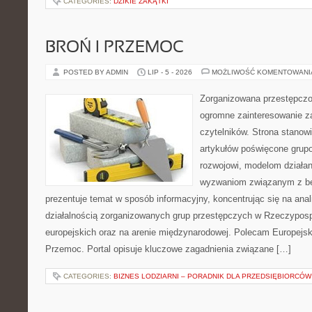
CATEGORIES:
DZIKIE ZAKĄTKI
BROŃ I PRZEMOC
POSTED BY ADMIN
LIP - 5 - 2026
MOŻLIWOŚĆ KOMENTOWAN
Zorganizowana przestępczoś
ogromne zainteresowanie za
czytelników. Strona stano
artykułów poświęcone grup
rozwojowi, modelom działan
wyzwaniom związanym z b
prezentuje temat w sposób informacyjny, koncentrując się na anal
działalnością zorganizowanych grup przestępczych w Rzeczypospo
europejskich oraz na arenie międzynarodowej. Polecam Europejsk
Przemoc. Portal opisuje kluczowe zagadnienia związane […]
CATEGORIES:
BIZNES LODZIARNI – PORADNIK DLA PRZEDSIĘBIORCÓW