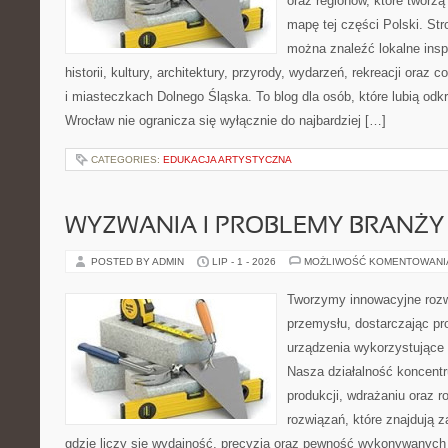
oraz regionów, które tworzą
mapę tej części Polski. Str
można znaleźć lokalne insp
historii, kultury, architektury, przyrody, wydarzeń, rekreacji oraz
i miasteczkach Dolnego Śląska. To blog dla osób, które lubią odk
Wrocław nie ogranicza się wyłącznie do najbardziej […]
CATEGORIES:
EDUKACJA ARTYSTYCZNA
WYZWANIA I PROBLEMY BRANŻY
POSTED BY ADMIN
LIP - 1 - 2026
MOŻLIWOŚĆ KOMENTOWAN
Tworzymy innowacyjne rozw
przemysłu, dostarczając pr
urządzenia wykorzystujące 
Nasza działalność koncentru
produkcji, wdrażaniu oraz
rozwiązań, które znajdują 
gdzie liczy się wydajność, precyzja oraz pewność wykonywanych 