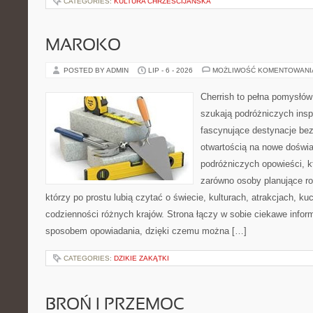
CATEGORIES:
KULTURA CHRZEŚCIJAŃSKA
MAROKO
POSTED BY ADMIN
LIP - 6 - 2026
MOŻLIWOŚĆ KOMENTOWAN
Cherrish to pełna pomysłów 
szukają podróżniczych insp
fascynujące destynacje bez
otwartością na nowe doświa
podróżniczych opowieści, 
zarówno osoby planujące rod
którzy po prostu lubią czytać o świecie, kulturach, atrakcjach, kuch
codzienności różnych krajów. Strona łączy w sobie ciekawe infor
sposobem opowiadania, dzięki czemu można […]
CATEGORIES:
DZIKIE ZAKĄTKI
BROŃ I PRZEMOC