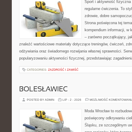
Sport i aktywność fizyczna 
regularne ćwiczenia. To sty
zdrowie, dobre samopoczuci
Strona poświęcona tej tem
kompendium informacji, w k
– zarówno początkujący, j
znaleźć wartościowe materiały dotyczące treningów, ćwiczeń, zdr
odżywiania oraz świadomego rozwijania własnej sprawności. Serwi
popularyzowaniu aktywności fizycznej, przedstawiając zagadnien
CATEGORIES:
ZAZDROŚĆ I ZAWIŚĆ
BOLESŁAWIEC
POSTED BY ADMIN
LIP - 2 - 2026
MOŻLIWOŚĆ KOMENTOWAN
Moda Wrocław to rozbudowa
poświęcony odkrywaniu ci
Śląsku, ze szczególnym uw