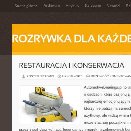
Archiwum
Kategorie
Strona główna
Artykuły
Nowości
Spi
ROZRYWKA DLA KAŻD
RESTAURACJA I KONSERWACJA
POSTED BY ADMIN
LIP - 10 - 2026
MOŻLIWOŚĆ KOMENTOWAN
AutomotiveBearings.pl to p
o osobach, które pasjonują 
najbardziej emocjonującym 
którzy nie patrzą na samoc
użytkowy, ale widzą w nim 
może stać się początkiem 
przez świat dawnych aut, legendarnych marek, przełomowych kon