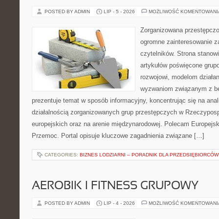
POSTED BY ADMIN
LIP - 5 - 2026
MOŻLIWOŚĆ KOMENTOWAN
Zorganizowana przestępczoś
ogromne zainteresowanie za
czytelników. Strona stano
artykułów poświęcone grup
rozwojowi, modelom działan
wyzwaniom związanym z b
prezentuje temat w sposób informacyjny, koncentrując się na anal
działalnością zorganizowanych grup przestępczych w Rzeczypospo
europejskich oraz na arenie międzynarodowej. Polecam Europejsk
Przemoc. Portal opisuje kluczowe zagadnienia związane […]
CATEGORIES:
BIZNES LODZIARNI – PORADNIK DLA PRZEDSIĘBIORCÓW
AEROBIK I FITNESS GRUPOWY
POSTED BY ADMIN
LIP - 4 - 2026
MOŻLIWOŚĆ KOMENTOWAN