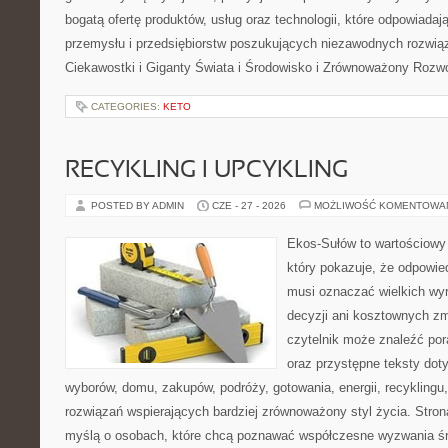
bogatą ofertę produktów, usług oraz technologii, które odpowiada
przemysłu i przedsiębiorstw poszukujących niezawodnych rozwi
Ciekawostki i Giganty Świata i Środowisko i Zrównoważony Rozwó
CATEGORIES:
KETO
RECYKLING I UPCYKLING
POSTED BY ADMIN
CZE - 27 - 2026
MOŻLIWOŚĆ KOMENTOWA
Ekos-Sułów to wartościowy 
który pokazuje, że odpowie
musi oznaczać wielkich wy
decyzji ani kosztownych zm
czytelnik może znaleźć por
oraz przystępne teksty do
wyborów, domu, zakupów, podróży, gotowania, energii, recyklingu
rozwiązań wspierających bardziej zrównoważony styl życia. Stro
myślą o osobach, które chcą poznawać współczesne wyzwania ś