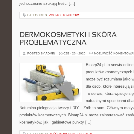
jednocześnie szukają treści […]
CATEGORIES:
POCIĄGI TOWAROWE
DERMOKOSMETYKI I SKÓRA
PROBLEMATYCZNA
POSTED BY ADMIN
CZE - 20 - 2026
MOŻLIWOŚĆ KOMENTOWA
Bioarp24.pl to serwis online
produktów kosmetycznych i
może być rozumiana jako w
dla osób, które interesują s
To serwis, która wpisuje si
naturalnymi sposobami dba
Naturalna pielęgnacja twarzy i DIY – Zrób to sam. Głównym motyw
produktów kosmetycznych. Bioarp24.pl może zainteresować zaró
kosmetyków, jak i gabinetowe punkty […]
CATEGORIES:
WRÓŻBY MIŁOSNE I RELACJE