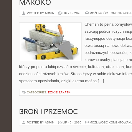
MAROKO
POSTED BY ADMIN
LIP - 6 - 2026
MOŻLIWOŚĆ KOMENTOWAN
Cherrish to pełna pomysłów 
szukają podróżniczych insp
fascynujące destynacje bez
otwartością na nowe doświa
podróżniczych opowieści, 
zarówno osoby planujące rod
którzy po prostu lubią czytać o świecie, kulturach, atrakcjach, kuch
codzienności różnych krajów. Strona łączy w sobie ciekawe infor
sposobem opowiadania, dzięki czemu można […]
CATEGORIES:
DZIKIE ZAKĄTKI
BROŃ I PRZEMOC
POSTED BY ADMIN
LIP - 5 - 2026
MOŻLIWOŚĆ KOMENTOWAN