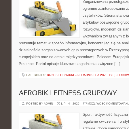
Zorganizowana przestępczoś
ogromne zainteresowanie za
czytelników. Strona stano
artykułów poświęcone grup
rozwojowi, modelom działan
wyzwaniom związanym z b
prezentuje temat w sposób informacyjny, koncentrując się na anal
działalnością zorganizowanych grup przestępczych w Rzeczypospo
europejskich oraz na arenie międzynarodowej. Polecam Europejsk
Przemoc. Portal opisuje kluczowe zagadnienia związane […]
CATEGORIES:
BIZNES LODZIARNI – PORADNIK DLA PRZEDSIĘBIORCÓW
AEROBIK I FITNESS GRUPOWY
POSTED BY ADMIN
LIP - 4 - 2026
MOŻLIWOŚĆ KOMENTOWAN
Sport i aktywność fizyczna 
regularne ćwiczenia. To sty
zdrowie, dobre samopoczuci