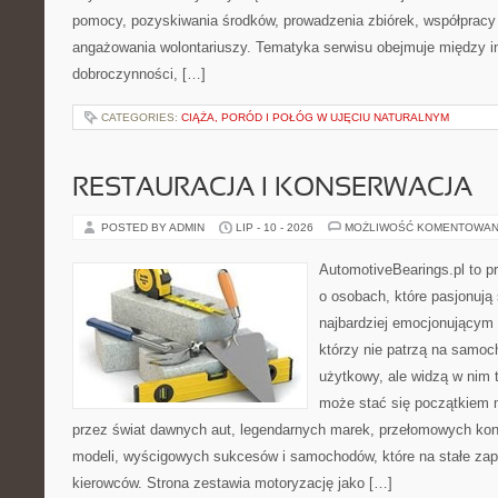
pomocy, pozyskiwania środków, prowadzenia zbiórek, współpracy
angażowania wolontariuszy. Tematyka serwisu obejmuje między in
dobroczynności, […]
CATEGORIES:
CIĄŻA, PORÓD I POŁÓG W UJĘCIU NATURALNYM
RESTAURACJA I KONSERWACJA
POSTED BY ADMIN
LIP - 10 - 2026
MOŻLIWOŚĆ KOMENTOWAN
AutomotiveBearings.pl to p
o osobach, które pasjonują 
najbardziej emocjonującym 
którzy nie patrzą na samoc
użytkowy, ale widzą w nim 
może stać się początkiem 
przez świat dawnych aut, legendarnych marek, przełomowych kon
modeli, wyścigowych sukcesów i samochodów, które na stałe zapi
kierowców. Strona zestawia motoryzację jako […]