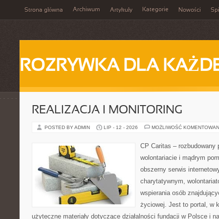
Archiwum
Kategorie
Strona główna
Artykuły
Nowości
Spi
ROZRYWKA DLA KAŻD
REALIZACJA I MONITORING
POSTED BY ADMIN
LIP - 12 - 2026
MOŻLIWOŚĆ KOMENTOWAN
CP Caritas – rozbudowany p
wolontariacie i mądrym pom
obszerny serwis interneto
charytatywnym, wolontaria
wspierania osób znajdującyc
życiowej. Jest to portal, 
użyteczne materiały dotyczące działalności fundacji w Polsce i n