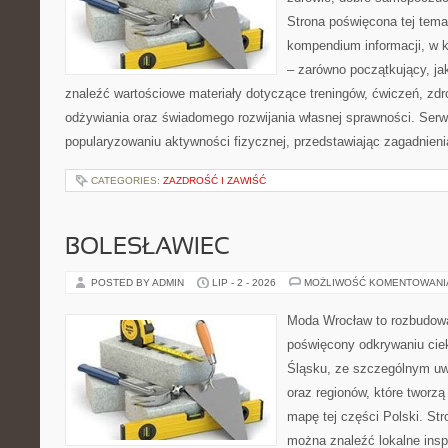
Strona poświęcona tej tem
kompendium informacji, w k
– zarówno początkujący, j
znaleźć wartościowe materiały dotyczące treningów, ćwiczeń, zdr
odżywiania oraz świadomego rozwijania własnej sprawności. Serwi
popularyzowaniu aktywności fizycznej, przedstawiając zagadnien
CATEGORIES:
ZAZDROŚĆ I ZAWIŚĆ
BOLESŁAWIEC
POSTED BY ADMIN
LIP - 2 - 2026
MOŻLIWOŚĆ KOMENTOWAN
Moda Wrocław to rozbudowa
poświęcony odkrywaniu ci
Śląsku, ze szczególnym uw
oraz regionów, które tworzą
mapę tej części Polski. Str
można znaleźć lokalne insp