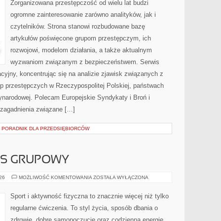
Zorganizowana przestępczość od wielu lat budzi
ogromne zainteresowanie zarówno analityków, jak i
czytelników. Strona stanowi rozbudowane bazę
artykułów poświęcone grupom przestępczym, ich
rozwojowi, modelom działania, a także aktualnym
wyzwaniom związanym z bezpieczeństwem. Serwis
cyjny, koncentrując się na analizie zjawisk związanych z
up przestępczych w Rzeczypospolitej Polskiej, państwach
ynarodowej. Polecam Europejskie Syndykaty i Broń i
 zagadnienia związane […]
– PORADNIK DLA PRZEDSIĘBIORCÓW
ESS GRUPOWY
AEROBIK
026
MOŻLIWOŚĆ KOMENTOWANIA
ZOSTAŁA WYŁĄCZONA
I
FITNESS
GRUPOWY
Sport i aktywność fizyczna to znacznie więcej niż tylko
regularne ćwiczenia. To styl życia, sposób dbania o
zdrowie, dobre samopoczucie oraz codzienną energię.