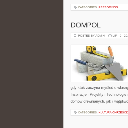
CATEGORIES:
PEREGRINOS
DOMPOL
POSTED BY ADMIN
LIP - 9 - 2
gdy ktoś zaczyna myśleć o włas
Inspiracje i Projekty i Technologi
domów drewnianych, jak i wątpliwo
CATEGORIES:
KULTURA CHRZEŚCI