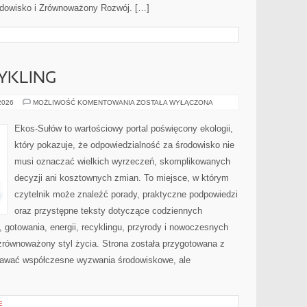
rodowisko i Zrównoważony Rozwój. […]
CYKLING
RECYKLING
 2026
MOŻLIWOŚĆ KOMENTOWANIA
ZOSTAŁA WYŁĄCZONA
I
UPCYKLING
Ekos-Sułów to wartościowy portal poświęcony ekologii,
który pokazuje, że odpowiedzialność za środowisko nie
musi oznaczać wielkich wyrzeczeń, skomplikowanych
decyzji ani kosztownych zmian. To miejsce, w którym
czytelnik może znaleźć porady, praktyczne podpowiedzi
oraz przystępne teksty dotyczące codziennych
gotowania, energii, recyklingu, przyrody i nowoczesnych
zrównoważony styl życia. Strona została przygotowana z
nawać współczesne wyzwania środowiskowe, ale
E