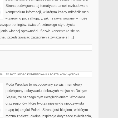
Strona poświęcona tej tematyce stanowi rozbudowane
kompendium informacji, w którym każdy miłośnik ruchu
– zarówno początkujący, jak i zaawansowany – może
yczące treningów, ćwiczeń, zdrowego stylu życia,
ania własnej sprawności. Serwis koncentruje się na
znej, przedstawiając zagadnienia związane z […]
BOLESŁAWIEC
026
MOŻLIWOŚĆ KOMENTOWANIA
ZOSTAŁA WYŁĄCZONA
Moda Wrocław to rozbudowany serwis internetowy
poświęcony odkrywaniu ciekawych miejsc na Dolnym
Śląsku, ze szczególnym uwzględnieniem Wrocławia
oraz regionów, które tworzą niezwykle nieoczywistą
mapę tej części Polski. Strona jest blogiem, w którym
można znaleźć lokalne inspiracje dotyczące zwiedzania,