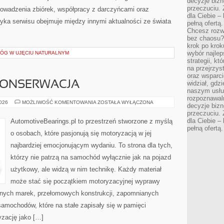
decyzje bizn
przeczuciu. 
owadzenia zbiórek, współpracy z darczyńcami oraz
dla Ciebie – 
yka serwisu obejmuje między innymi aktualności ze świata
pełną ofertą.
Chcesz rozwi
bez chaosu?
krok po krok
wybór najlep
ŁÓG W UJĘCIU NATURALNYM
strategii, k
na przejrzys
oraz wsparci
 KONSERWACJA
widział, gdz
naszym usłu
rozpoznawaln
RESTAURACJA
2026
MOŻLIWOŚĆ KOMENTOWANIA
ZOSTAŁA WYŁĄCZONA
decyzje bizn
I
przeczuciu. 
KONSERWACJA
dla Ciebie – 
AutomotiveBearings.pl to przestrzeń stworzone z myślą
pełną ofertą.
o osobach, które pasjonują się motoryzacją w jej
najbardziej emocjonującym wydaniu. To strona dla tych,
którzy nie patrzą na samochód wyłącznie jak na pojazd
użytkowy, ale widzą w nim technikę. Każdy materiał
może stać się początkiem motoryzacyjnej wyprawy
rnych marek, przełomowych konstrukcji, zapomnianych
amochodów, które na stałe zapisały się w pamięci
yzację jako […]