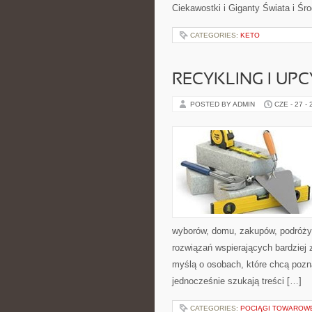
Ciekawostki i Giganty Świata i Ś
CATEGORIES:
KETO
RECYKLING I UP
POSTED BY ADMIN
CZE - 27 -
wyborów, domu, zakupów, podróży, 
rozwiązań wspierających bardziej 
myślą o osobach, które chcą poz
jednocześnie szukają treści […]
CATEGORIES:
POCIĄGI TOWAROW