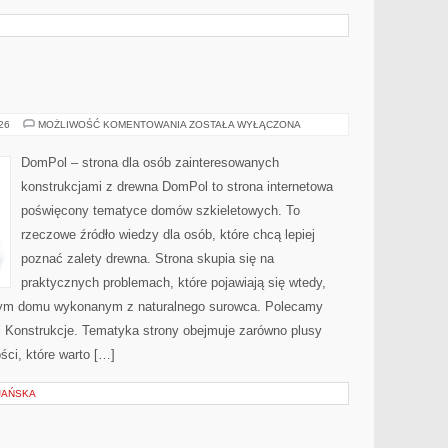
DOMPOL
026
MOŻLIWOŚĆ KOMENTOWANIA
ZOSTAŁA WYŁĄCZONA
DomPol – strona dla osób zainteresowanych
konstrukcjami z drewna DomPol to strona internetowa
poświęcony tematyce domów szkieletowych. To
rzeczowe źródło wiedzy dla osób, które chcą lepiej
poznać zalety drewna. Strona skupia się na
praktycznych problemach, które pojawiają się wtedy,
nym domu wykonanym z naturalnego surowca. Polecamy
e i Konstrukcje. Tematyka strony obejmuje zarówno plusy
ści, które warto […]
JAŃSKA