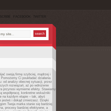
SCRIBE
FACEBOOK
TWITTER
jać swoją firmę szybciej, mądrzej i
 Pomożemy Ci poukładać działania
u: od analizy obecnej sytuacji, przez
szych rozwiązań, aż po wdrożenie
tóra przynosi wymierne efekty. Stawiamy
tą współpracę, konkretne wskaźniki
e na każdym etapie – tak, abyś
ie jesteś i dokąd zmierzasz. Dzięki
gom Twoja marka stanie się bardziej
a, procesy bardziej efektywne, a