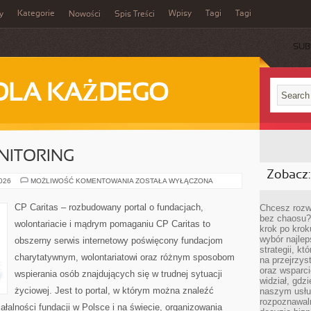
Kategorie
Wpisy
Tagi
Tagi
y
Nowości
Spis Treści
SUB
DLA KAŻDEGO
NITORING
Zobacz:
REALIZACJA
2026
MOŻLIWOŚĆ KOMENTOWANIA
ZOSTAŁA WYŁĄCZONA
I
MONITORING
CP Caritas – rozbudowany portal o fundacjach,
Chcesz rozwi
bez chaosu?
wolontariacie i mądrym pomaganiu CP Caritas to
krok po krok
wybór najlep
obszerny serwis internetowy poświęcony fundacjom
strategii, k
charytatywnym, wolontariatowi oraz różnym sposobom
na przejrzys
oraz wsparci
wspierania osób znajdujących się w trudnej sytuacji
widział, gdz
życiowej. Jest to portal, w którym można znaleźć
naszym usłu
rozpoznawaln
ałalności fundacji w Polsce i na świecie, organizowania