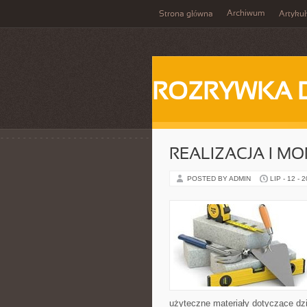
Archiwum
Strona główna
Artykuł
ROZRYWKA 
REALIZACJA I MO
POSTED BY ADMIN
LIP - 12 - 
użyteczne materiały dotyczące dzi