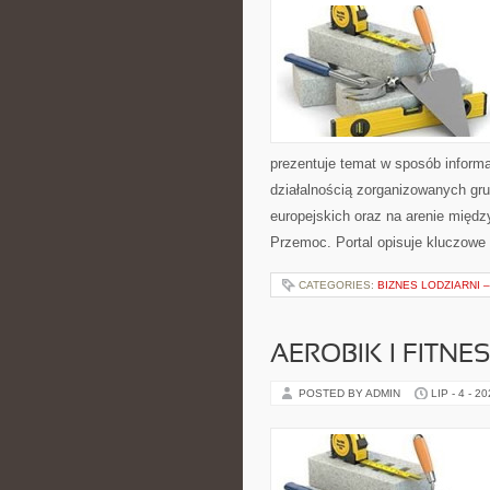
prezentuje temat w sposób informa
działalnością zorganizowanych gr
europejskich oraz na arenie międz
Przemoc. Portal opisuje kluczowe
CATEGORIES:
BIZNES LODZIARNI 
AEROBIK I FITN
POSTED BY ADMIN
LIP - 4 - 2