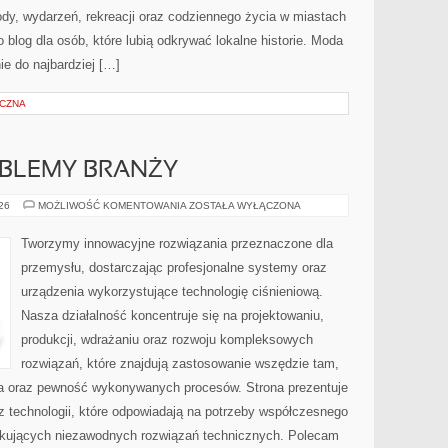
zyrody, wydarzeń, rekreacji oraz codziennego życia w miastach
 blog dla osób, które lubią odkrywać lokalne historie. Moda
ie do najbardziej […]
YCZNA
OBLEMY BRANŻY
WYZWANIA
026
MOŻLIWOŚĆ KOMENTOWANIA
ZOSTAŁA WYŁĄCZONA
I
PROBLEMY
BRANŻY
Tworzymy innowacyjne rozwiązania przeznaczone dla
przemysłu, dostarczając profesjonalne systemy oraz
urządzenia wykorzystujące technologię ciśnieniową.
Nasza działalność koncentruje się na projektowaniu,
produkcji, wdrażaniu oraz rozwoju kompleksowych
rozwiązań, które znajdują zastosowanie wszędzie tam,
zja oraz pewność wykonywanych procesów. Strona prezentuje
az technologii, które odpowiadają na potrzeby współczesnego
ukujących niezawodnych rozwiązań technicznych. Polecam