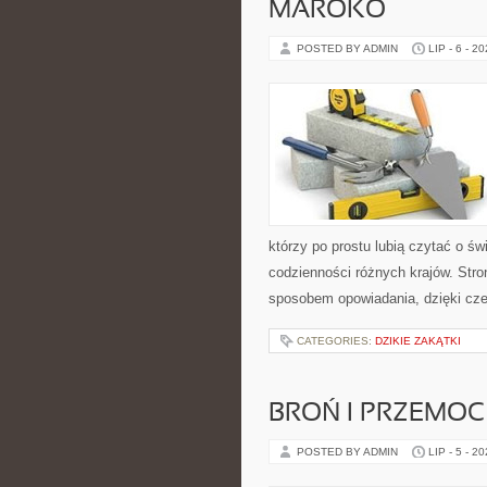
MAROKO
POSTED BY ADMIN
LIP - 6 - 2
którzy po prostu lubią czytać o świ
codzienności różnych krajów. Stro
sposobem opowiadania, dzięki c
CATEGORIES:
DZIKIE ZAKĄTKI
BROŃ I PRZEMOC
POSTED BY ADMIN
LIP - 5 - 2