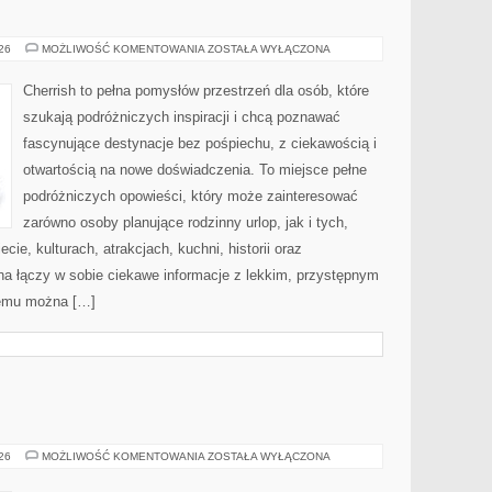
MAROKO
026
MOŻLIWOŚĆ KOMENTOWANIA
ZOSTAŁA WYŁĄCZONA
Cherrish to pełna pomysłów przestrzeń dla osób, które
szukają podróżniczych inspiracji i chcą poznawać
fascynujące destynacje bez pośpiechu, z ciekawością i
otwartością na nowe doświadczenia. To miejsce pełne
podróżniczych opowieści, który może zainteresować
zarówno osoby planujące rodzinny urlop, jak i tych,
ecie, kulturach, atrakcjach, kuchni, historii oraz
na łączy w sobie ciekawe informacje z lekkim, przystępnym
zemu można […]
BROŃ
026
MOŻLIWOŚĆ KOMENTOWANIA
ZOSTAŁA WYŁĄCZONA
I
PRZEMOC