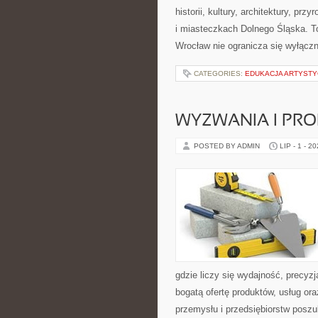
historii, kultury, architektury, pr
i miasteczkach Dolnego Śląska. To
Wrocław nie ogranicza się wyłączn
CATEGORIES:
EDUKACJA ARTYST
WYZWANIA I PR
POSTED BY ADMIN
LIP - 1 - 2
gdzie liczy się wydajność, precy
bogatą ofertę produktów, usług or
przemysłu i przedsiębiorstw posz