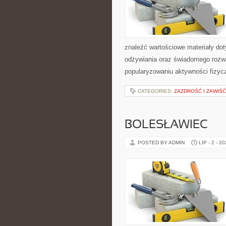
znaleźć wartościowe materiały dot
odżywiania oraz świadomego rozwij
popularyzowaniu aktywności fizyc
CATEGORIES:
ZAZDROŚĆ I ZAWIŚĆ
BOLESŁAWIEC
POSTED BY ADMIN
LIP - 2 - 2