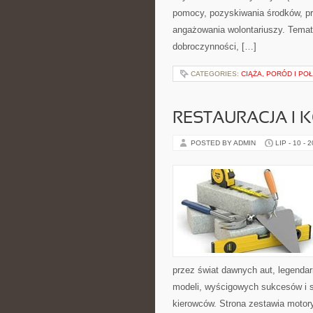
pomocy, pozyskiwania środków, pr
angażowania wolontariuszy. Temat
dobroczynności, […]
CATEGORIES:
CIĄŻA, PORÓD I PO
RESTAURACJA I
POSTED BY ADMIN
LIP - 10 - 
przez świat dawnych aut, legenda
modeli, wyścigowych sukcesów i s
kierowców. Strona zestawia motor