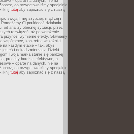
esowe – oparte na danych, nie na
Zobacz, co przygotowaliśmy specjalnie
kliknij
tutaj
aby zapoznać się z naszą
jać swoją firmę szybciej, mądrzej i
 Pomożemy Ci poukładać działania
u: od analizy obecnej sytuacji, przez
szych rozwiązań, aż po wdrożenie
tóra przynosi wymierne efekty. Stawiamy
tą współpracę, konkretne wskaźniki
e na każdym etapie – tak, abyś
ie jesteś i dokąd zmierzasz. Dzięki
gom Twoja marka stanie się bardziej
a, procesy bardziej efektywne, a
esowe – oparte na danych, nie na
Zobacz, co przygotowaliśmy specjalnie
kliknij
tutaj
aby zapoznać się z naszą