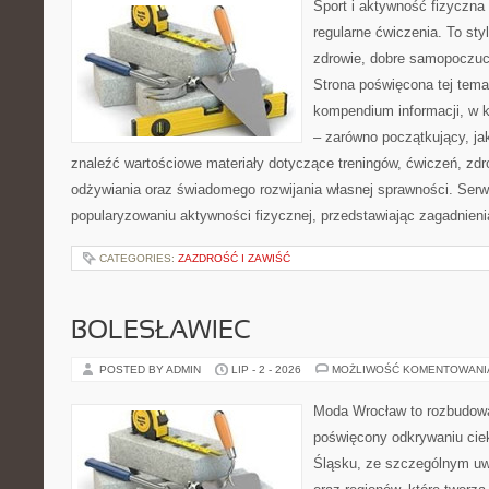
Sport i aktywność fizyczna 
regularne ćwiczenia. To sty
zdrowie, dobre samopoczuci
Strona poświęcona tej tem
kompendium informacji, w k
– zarówno początkujący, j
znaleźć wartościowe materiały dotyczące treningów, ćwiczeń, zdr
odżywiania oraz świadomego rozwijania własnej sprawności. Serwi
popularyzowaniu aktywności fizycznej, przedstawiając zagadnien
CATEGORIES:
ZAZDROŚĆ I ZAWIŚĆ
BOLESŁAWIEC
POSTED BY ADMIN
LIP - 2 - 2026
MOŻLIWOŚĆ KOMENTOWAN
Moda Wrocław to rozbudowa
poświęcony odkrywaniu ci
Śląsku, ze szczególnym uw