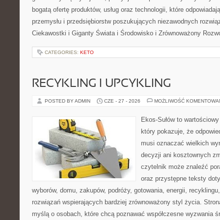
bogatą ofertę produktów, usług oraz technologii, które odpowiada
przemysłu i przedsiębiorstw poszukujących niezawodnych rozwi
Ciekawostki i Giganty Świata i Środowisko i Zrównoważony Rozwó
CATEGORIES:
KETO
RECYKLING I UPCYKLING
POSTED BY ADMIN
CZE - 27 - 2026
MOŻLIWOŚĆ KOMENTOWA
Ekos-Sułów to wartościowy 
który pokazuje, że odpowie
musi oznaczać wielkich wy
decyzji ani kosztownych zm
czytelnik może znaleźć por
oraz przystępne teksty do
wyborów, domu, zakupów, podróży, gotowania, energii, recyklingu
rozwiązań wspierających bardziej zrównoważony styl życia. Stro
myślą o osobach, które chcą poznawać współczesne wyzwania ś