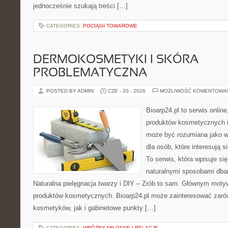
jednocześnie szukają treści […]
CATEGORIES:
POCIĄGI TOWAROWE
DERMOKOSMETYKI I SKÓRA
PROBLEMATYCZNA
POSTED BY ADMIN
CZE - 20 - 2026
MOŻLIWOŚĆ KOMENTOWA
Bioarp24.pl to serwis online
produktów kosmetycznych i
może być rozumiana jako w
dla osób, które interesują s
To serwis, która wpisuje si
naturalnymi sposobami dba
Naturalna pielęgnacja twarzy i DIY – Zrób to sam. Głównym motyw
produktów kosmetycznych. Bioarp24.pl może zainteresować zaró
kosmetyków, jak i gabinetowe punkty […]
CATEGORIES:
WRÓŻBY MIŁOSNE I RELACJE