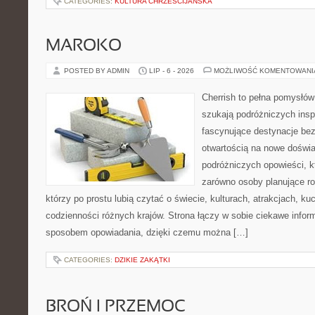
CATEGORIES:
KULTURA CHRZEŚCIJAŃSKA
MAROKO
POSTED BY ADMIN
LIP - 6 - 2026
MOŻLIWOŚĆ KOMENTOWAN
Cherrish to pełna pomysłów 
szukają podróżniczych insp
fascynujące destynacje bez
otwartością na nowe doświa
podróżniczych opowieści, 
zarówno osoby planujące rod
którzy po prostu lubią czytać o świecie, kulturach, atrakcjach, kuch
codzienności różnych krajów. Strona łączy w sobie ciekawe infor
sposobem opowiadania, dzięki czemu można […]
CATEGORIES:
DZIKIE ZAKĄTKI
BROŃ I PRZEMOC