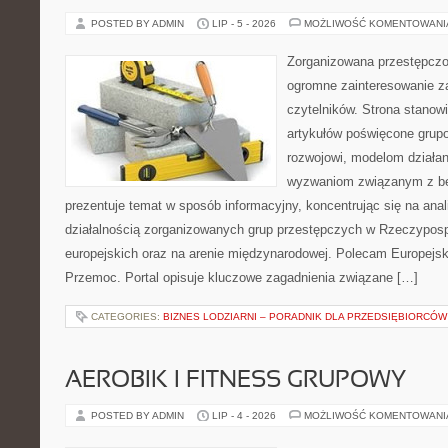
POSTED BY ADMIN
LIP - 5 - 2026
MOŻLIWOŚĆ KOMENTOWAN
Zorganizowana przestępczoś
ogromne zainteresowanie za
czytelników. Strona stano
artykułów poświęcone grup
rozwojowi, modelom działan
wyzwaniom związanym z b
prezentuje temat w sposób informacyjny, koncentrując się na anal
działalnością zorganizowanych grup przestępczych w Rzeczypospo
europejskich oraz na arenie międzynarodowej. Polecam Europejsk
Przemoc. Portal opisuje kluczowe zagadnienia związane […]
CATEGORIES:
BIZNES LODZIARNI – PORADNIK DLA PRZEDSIĘBIORCÓW
AEROBIK I FITNESS GRUPOWY
POSTED BY ADMIN
LIP - 4 - 2026
MOŻLIWOŚĆ KOMENTOWAN