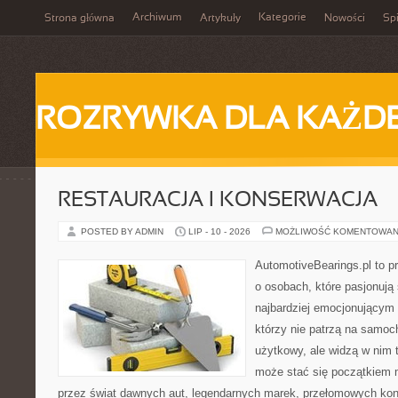
Archiwum
Kategorie
Strona główna
Artykuły
Nowości
Spi
ROZRYWKA DLA KAŻD
RESTAURACJA I KONSERWACJA
POSTED BY ADMIN
LIP - 10 - 2026
MOŻLIWOŚĆ KOMENTOWAN
AutomotiveBearings.pl to p
o osobach, które pasjonują 
najbardziej emocjonującym 
którzy nie patrzą na samoc
użytkowy, ale widzą w nim 
może stać się początkiem 
przez świat dawnych aut, legendarnych marek, przełomowych kon