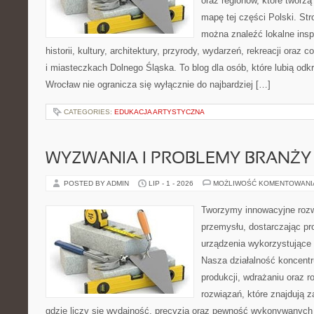
oraz regionów, które tworzą
mapę tej części Polski. Str
można znaleźć lokalne insp
historii, kultury, architektury, przyrody, wydarzeń, rekreacji oraz
i miasteczkach Dolnego Śląska. To blog dla osób, które lubią odk
Wrocław nie ogranicza się wyłącznie do najbardziej […]
CATEGORIES:
EDUKACJA ARTYSTYCZNA
WYZWANIA I PROBLEMY BRANŻY
POSTED BY ADMIN
LIP - 1 - 2026
MOŻLIWOŚĆ KOMENTOWAN
Tworzymy innowacyjne rozw
przemysłu, dostarczając pr
urządzenia wykorzystujące 
Nasza działalność koncentru
produkcji, wdrażaniu oraz
rozwiązań, które znajdują 
gdzie liczy się wydajność, precyzja oraz pewność wykonywanych 