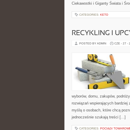
Ciekawostki i Giganty Świata i Ś
CATEGORIES:
KETO
RECYKLING I UP
POSTED BY ADMIN
CZE - 27 -
wyborów, domu, zakupów, podróży, 
rozwiązań wspierających bardziej 
myślą o osobach, które chcą poz
jednocześnie szukają treści […]
CATEGORIES:
POCIĄGI TOWAROW