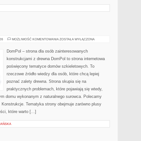
DOMPOL
026
MOŻLIWOŚĆ KOMENTOWANIA
ZOSTAŁA WYŁĄCZONA
DomPol – strona dla osób zainteresowanych
konstrukcjami z drewna DomPol to strona internetowa
poświęcony tematyce domów szkieletowych. To
rzeczowe źródło wiedzy dla osób, które chcą lepiej
poznać zalety drewna. Strona skupia się na
praktycznych problemach, które pojawiają się wtedy,
nym domu wykonanym z naturalnego surowca. Polecamy
e i Konstrukcje. Tematyka strony obejmuje zarówno plusy
ści, które warto […]
JAŃSKA