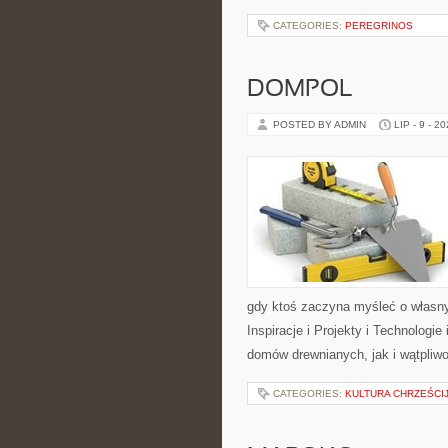
CATEGORIES:
PEREGRINOS
DOMPOL
POSTED BY ADMIN
LIP - 9 - 2
gdy ktoś zaczyna myśleć o włas
Inspiracje i Projekty i Technologi
domów drewnianych, jak i wątpliwo
CATEGORIES:
KULTURA CHRZEŚCI