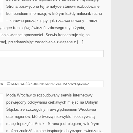
Strona poświęcona tej tematyce stanowi rozbudowane
kompendium informacji, w którym każdy miłośnik ruchu
– zarówno początkujący, jak i zaawansowany – może
yczące treningów, ćwiczeń, zdrowego stylu życia,
ania własnej sprawności. Serwis koncentruje się na
znej, przedstawiając zagadnienia związane z […]
BOLESŁAWIEC
026
MOŻLIWOŚĆ KOMENTOWANIA
ZOSTAŁA WYŁĄCZONA
Moda Wrocław to rozbudowany serwis internetowy
poświęcony odkrywaniu ciekawych miejsc na Dolnym
Śląsku, ze szczególnym uwzględnieniem Wrocławia
oraz regionów, które tworzą niezwykle nieoczywistą
mapę tej części Polski. Strona jest blogiem, w którym
można znaleźć lokalne inspiracje dotyczące zwiedzania,