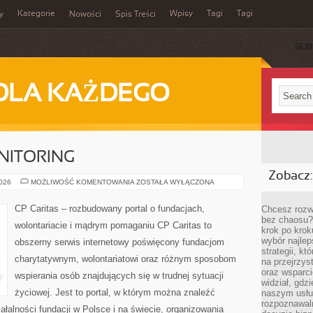
Kategorie
Wpisy
Tagi
Tagi
y
Nowości
Spis Treści
SUB
DLA KAŻDEGO
NITORING
Zobacz:
REALIZACJA
2026
MOŻLIWOŚĆ KOMENTOWANIA
ZOSTAŁA WYŁĄCZONA
I
MONITORING
CP Caritas – rozbudowany portal o fundacjach,
Chcesz rozwi
bez chaosu?
wolontariacie i mądrym pomaganiu CP Caritas to
krok po krok
wybór najlep
obszerny serwis internetowy poświęcony fundacjom
strategii, k
charytatywnym, wolontariatowi oraz różnym sposobom
na przejrzys
oraz wsparci
wspierania osób znajdujących się w trudnej sytuacji
widział, gdz
życiowej. Jest to portal, w którym można znaleźć
naszym usłu
rozpoznawaln
ałalności fundacji w Polsce i na świecie, organizowania