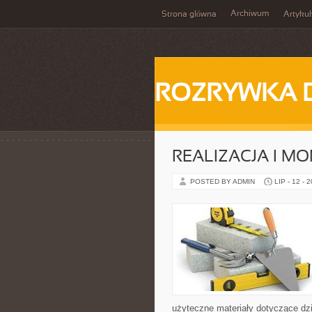
Archiwum
Strona główna
Artykuł
ROZRYWKA 
REALIZACJA I MO
POSTED BY ADMIN
LIP - 12 - 
użyteczne materiały dotyczące dzi