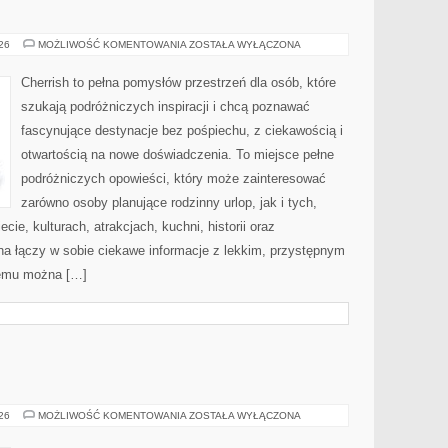
MAROKO
026
MOŻLIWOŚĆ KOMENTOWANIA
ZOSTAŁA WYŁĄCZONA
Cherrish to pełna pomysłów przestrzeń dla osób, które
szukają podróżniczych inspiracji i chcą poznawać
fascynujące destynacje bez pośpiechu, z ciekawością i
otwartością na nowe doświadczenia. To miejsce pełne
podróżniczych opowieści, który może zainteresować
zarówno osoby planujące rodzinny urlop, jak i tych,
ecie, kulturach, atrakcjach, kuchni, historii oraz
na łączy w sobie ciekawe informacje z lekkim, przystępnym
zemu można […]
BROŃ
026
MOŻLIWOŚĆ KOMENTOWANIA
ZOSTAŁA WYŁĄCZONA
I
PRZEMOC