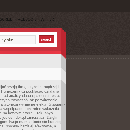
SCRIBE
FACEBOOK
TWITTER
jać swoją firmę szybciej, mądrzej i
 Pomożemy Ci poukładać działania
u: od analizy obecnej sytuacji, przez
szych rozwiązań, aż po wdrożenie
tóra przynosi wymierne efekty. Stawiamy
tą współpracę, konkretne wskaźniki
e na każdym etapie – tak, abyś
ie jesteś i dokąd zmierzasz. Dzięki
gom Twoja marka stanie się bardziej
a, procesy bardziej efektywne, a