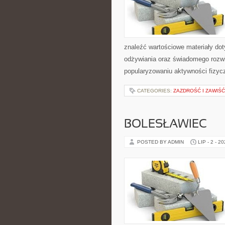
znaleźć wartościowe materiały dot
odżywiania oraz świadomego rozwij
popularyzowaniu aktywności fizyc
CATEGORIES:
ZAZDROŚĆ I ZAWIŚĆ
BOLESŁAWIEC
POSTED BY ADMIN
LIP - 2 - 2