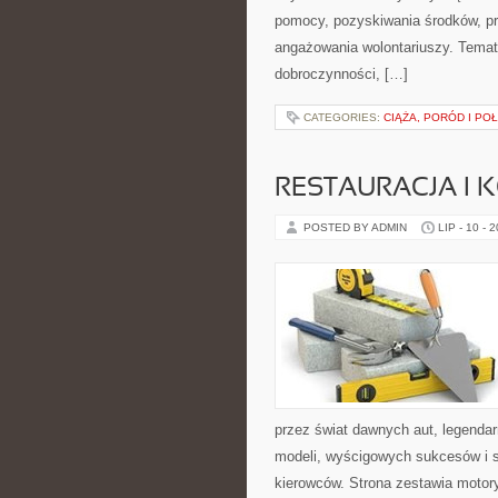
pomocy, pozyskiwania środków, pr
angażowania wolontariuszy. Temat
dobroczynności, […]
CATEGORIES:
CIĄŻA, PORÓD I PO
RESTAURACJA I
POSTED BY ADMIN
LIP - 10 - 
przez świat dawnych aut, legenda
modeli, wyścigowych sukcesów i s
kierowców. Strona zestawia motor