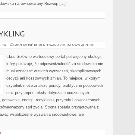
rodowisko i Zrównoważony Rozwój. […]
CYKLING
RECYKLING
 2026
MOŻLIWOŚĆ KOMENTOWANIA
ZOSTAŁA WYŁĄCZONA
I
UPCYKLING
Ekos-Sułów to wartościowy portal poświęcony ekologii,
który pokazuje, że odpowiedzialność za środowisko nie
musi oznaczać wielkich wyrzeczeń, skomplikowanych
decyzji ani kosztownych zmian. To miejsce, w którym
czytelnik może znaleźć porady, praktyczne podpowiedzi
oraz przystępne teksty dotyczące codziennych
gotowania, energii, recyklingu, przyrody i nowoczesnych
zrównoważony styl życia. Strona została przygotowana z
nawać współczesne wyzwania środowiskowe, ale
E