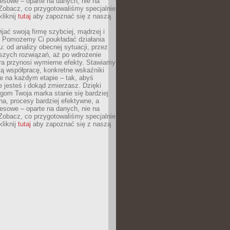
esowe – oparte na danych, nie na
Zobacz, co przygotowaliśmy specjalnie
kliknij
tutaj
aby zapoznać się z naszą
jać swoją firmę szybciej, mądrzej i
 Pomożemy Ci poukładać działania
u: od analizy obecnej sytuacji, przez
szych rozwiązań, aż po wdrożenie
tóra przynosi wymierne efekty. Stawiamy
tą współpracę, konkretne wskaźniki
e na każdym etapie – tak, abyś
ie jesteś i dokąd zmierzasz. Dzięki
gom Twoja marka stanie się bardziej
a, procesy bardziej efektywne, a
esowe – oparte na danych, nie na
Zobacz, co przygotowaliśmy specjalnie
kliknij
tutaj
aby zapoznać się z naszą