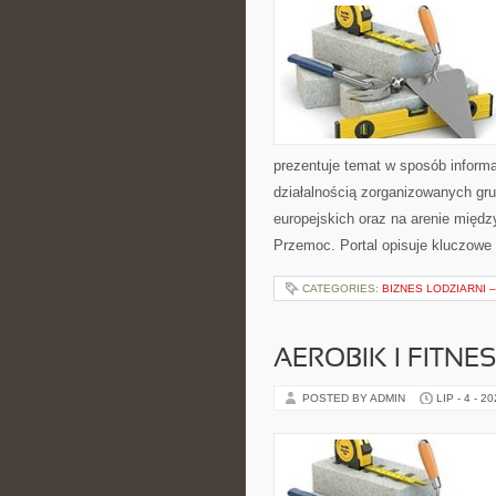
prezentuje temat w sposób informa
działalnością zorganizowanych gr
europejskich oraz na arenie międz
Przemoc. Portal opisuje kluczowe
CATEGORIES:
BIZNES LODZIARNI 
AEROBIK I FITN
POSTED BY ADMIN
LIP - 4 - 2