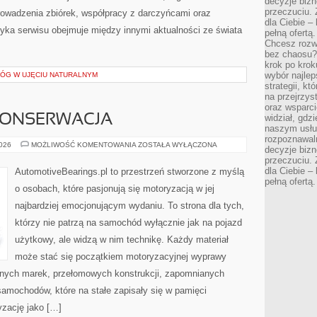
decyzje bizn
przeczuciu. 
owadzenia zbiórek, współpracy z darczyńcami oraz
dla Ciebie – 
yka serwisu obejmuje między innymi aktualności ze świata
pełną ofertą.
Chcesz rozwi
bez chaosu?
krok po krok
wybór najlep
ŁÓG W UJĘCIU NATURALNYM
strategii, k
na przejrzys
oraz wsparci
 KONSERWACJA
widział, gdz
naszym usłu
rozpoznawaln
RESTAURACJA
2026
MOŻLIWOŚĆ KOMENTOWANIA
ZOSTAŁA WYŁĄCZONA
decyzje bizn
I
przeczuciu. 
KONSERWACJA
dla Ciebie – 
AutomotiveBearings.pl to przestrzeń stworzone z myślą
pełną ofertą.
o osobach, które pasjonują się motoryzacją w jej
najbardziej emocjonującym wydaniu. To strona dla tych,
którzy nie patrzą na samochód wyłącznie jak na pojazd
użytkowy, ale widzą w nim technikę. Każdy materiał
może stać się początkiem motoryzacyjnej wyprawy
rnych marek, przełomowych konstrukcji, zapomnianych
amochodów, które na stałe zapisały się w pamięci
yzację jako […]