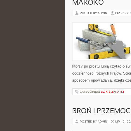
MAROKO
POSTED BY ADMIN
LIP - 6 - 2
którzy po prostu lubią czytać o świ
codzienności różnych krajów. Stro
sposobem opowiadania, dzięki c
CATEGORIES:
DZIKIE ZAKĄTKI
BROŃ I PRZEMOC
POSTED BY ADMIN
LIP - 5 - 2