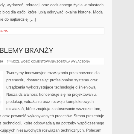
zyrody, wydarzeń, rekreacji oraz codziennego życia w miastach
 blog dla osób, które lubią odkrywać lokalne historie. Moda
ie do najbardziej […]
YCZNA
OBLEMY BRANŻY
WYZWANIA
026
MOŻLIWOŚĆ KOMENTOWANIA
ZOSTAŁA WYŁĄCZONA
I
PROBLEMY
BRANŻY
Tworzymy innowacyjne rozwiązania przeznaczone dla
przemysłu, dostarczając profesjonalne systemy oraz
urządzenia wykorzystujące technologię ciśnieniową.
Nasza działalność koncentruje się na projektowaniu,
produkcji, wdrażaniu oraz rozwoju kompleksowych
rozwiązań, które znajdują zastosowanie wszędzie tam,
zja oraz pewność wykonywanych procesów. Strona prezentuje
az technologii, które odpowiadają na potrzeby współczesnego
ukujących niezawodnych rozwiązań technicznych. Polecam