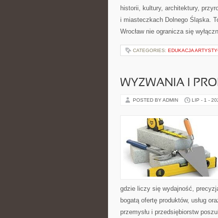
historii, kultury, architektury, pr
i miasteczkach Dolnego Śląska. To
Wrocław nie ogranicza się wyłączn
CATEGORIES:
EDUKACJA ARTYST
WYZWANIA I PR
POSTED BY ADMIN
LIP - 1 - 2
gdzie liczy się wydajność, precy
bogatą ofertę produktów, usług or
przemysłu i przedsiębiorstw posz