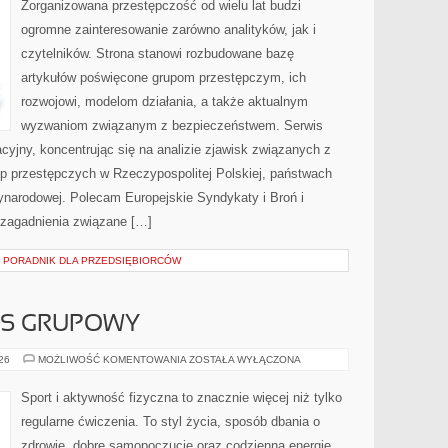
Zorganizowana przestępczość od wielu lat budzi
ogromne zainteresowanie zarówno analityków, jak i
czytelników. Strona stanowi rozbudowane bazę
artykułów poświęcone grupom przestępczym, ich
rozwojowi, modelom działania, a także aktualnym
wyzwaniom związanym z bezpieczeństwem. Serwis
cyjny, koncentrując się na analizie zjawisk związanych z
up przestępczych w Rzeczypospolitej Polskiej, państwach
ynarodowej. Polecam Europejskie Syndykaty i Broń i
 zagadnienia związane […]
– PORADNIK DLA PRZEDSIĘBIORCÓW
ESS GRUPOWY
AEROBIK
026
MOŻLIWOŚĆ KOMENTOWANIA
ZOSTAŁA WYŁĄCZONA
I
FITNESS
GRUPOWY
Sport i aktywność fizyczna to znacznie więcej niż tylko
regularne ćwiczenia. To styl życia, sposób dbania o
zdrowie, dobre samopoczucie oraz codzienną energię.