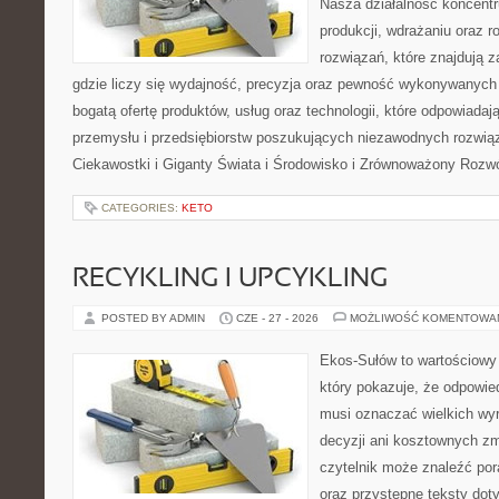
Nasza działalność koncentru
produkcji, wdrażaniu oraz
rozwiązań, które znajdują 
gdzie liczy się wydajność, precyzja oraz pewność wykonywanych 
bogatą ofertę produktów, usług oraz technologii, które odpowiada
przemysłu i przedsiębiorstw poszukujących niezawodnych rozwi
Ciekawostki i Giganty Świata i Środowisko i Zrównoważony Rozwó
CATEGORIES:
KETO
RECYKLING I UPCYKLING
POSTED BY ADMIN
CZE - 27 - 2026
MOŻLIWOŚĆ KOMENTOWA
Ekos-Sułów to wartościowy 
który pokazuje, że odpowie
musi oznaczać wielkich wy
decyzji ani kosztownych zm
czytelnik może znaleźć por
oraz przystępne teksty do