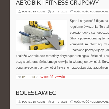
AEROBIK I FITNESS GRUPOWY
POSTED BY ADMIN
LIP - 4 - 2026
MOŻLIWOŚĆ KOMENTOWAN
Sport i aktywność fizyczna 
regularne ćwiczenia. To sty
zdrowie, dobre samopoczuci
Strona poświęcona tej tem
kompendium informacji, w k
– zarówno początkujący, j
znaleźć wartościowe materiały dotyczące treningów, ćwiczeń, zdr
odżywiania oraz świadomego rozwijania własnej sprawności. Serwi
popularyzowaniu aktywności fizycznej, przedstawiając zagadnien
CATEGORIES:
ZAZDROŚĆ I ZAWIŚĆ
BOLESŁAWIEC
POSTED BY ADMIN
LIP - 2 - 2026
MOŻLIWOŚĆ KOMENTOWAN