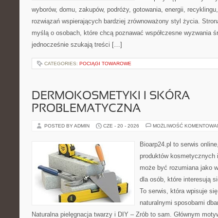
wyborów, domu, zakupów, podróży, gotowania, energii, recyklingu
rozwiązań wspierających bardziej zrównoważony styl życia. Stro
myślą o osobach, które chcą poznawać współczesne wyzwania ś
jednocześnie szukają treści […]
CATEGORIES:
POCIĄGI TOWAROWE
DERMOKOSMETYKI I SKÓRA
PROBLEMATYCZNA
POSTED BY ADMIN
CZE - 20 - 2026
MOŻLIWOŚĆ KOMENTOWA
Bioarp24.pl to serwis online
produktów kosmetycznych i
może być rozumiana jako w
dla osób, które interesują s
To serwis, która wpisuje si
naturalnymi sposobami dba
Naturalna pielęgnacja twarzy i DIY – Zrób to sam. Głównym motyw