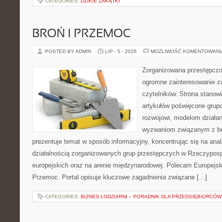
CATEGORIES:
DZIKIE ZAKĄTKI
BROŃ I PRZEMOC
POSTED BY ADMIN
LIP - 5 - 2026
MOŻLIWOŚĆ KOMENTOWAN
Zorganizowana przestępczoś
ogromne zainteresowanie za
czytelników. Strona stano
artykułów poświęcone grup
rozwojowi, modelom działan
wyzwaniom związanym z b
prezentuje temat w sposób informacyjny, koncentrując się na anal
działalnością zorganizowanych grup przestępczych w Rzeczypospo
europejskich oraz na arenie międzynarodowej. Polecam Europejsk
Przemoc. Portal opisuje kluczowe zagadnienia związane […]
CATEGORIES:
BIZNES LODZIARNI – PORADNIK DLA PRZEDSIĘBIORCÓW