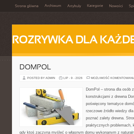
Archiwum
Kategorie
Strona główna
Artykuły
Nowości
Spi
ROZRYWKA DLA KAŻD
DOMPOL
POSTED BY ADMIN
LIP - 9 - 2026
MOŻLIWOŚĆ KOMENTOWAN
DomPol – strona dla osób 
konstrukcjami z drewna Dom
poświęcony tematyce domó
rzeczowe źródło wiedzy dla 
poznać zalety drewna. Stro
praktycznych problemach, k
gdy ktoś zaczyna myśleć o własnym domu wykonanym z natural