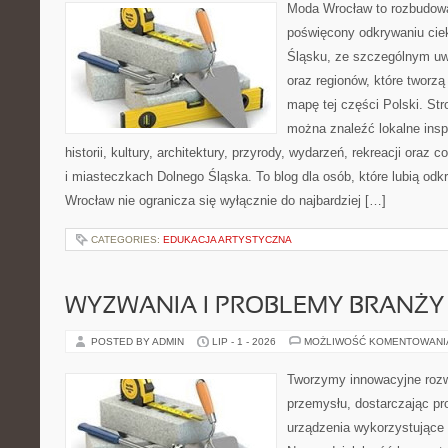
Moda Wrocław to rozbudowa
poświęcony odkrywaniu ci
Śląsku, ze szczególnym uw
oraz regionów, które tworzą
mapę tej części Polski. Str
można znaleźć lokalne insp
historii, kultury, architektury, przyrody, wydarzeń, rekreacji oraz
i miasteczkach Dolnego Śląska. To blog dla osób, które lubią odk
Wrocław nie ogranicza się wyłącznie do najbardziej […]
CATEGORIES:
EDUKACJA ARTYSTYCZNA
WYZWANIA I PROBLEMY BRANŻY
POSTED BY ADMIN
LIP - 1 - 2026
MOŻLIWOŚĆ KOMENTOWAN
Tworzymy innowacyjne rozw
przemysłu, dostarczając pr
urządzenia wykorzystujące 