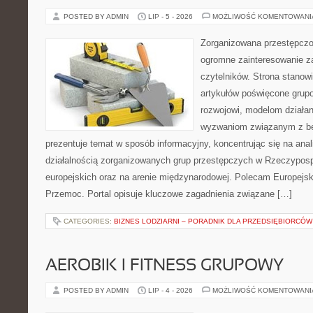
POSTED BY ADMIN
LIP - 5 - 2026
MOŻLIWOŚĆ KOMENTOWAN
Zorganizowana przestępczoś
ogromne zainteresowanie za
czytelników. Strona stano
artykułów poświęcone grup
rozwojowi, modelom działan
wyzwaniom związanym z b
prezentuje temat w sposób informacyjny, koncentrując się na anal
działalnością zorganizowanych grup przestępczych w Rzeczypospo
europejskich oraz na arenie międzynarodowej. Polecam Europejsk
Przemoc. Portal opisuje kluczowe zagadnienia związane […]
CATEGORIES:
BIZNES LODZIARNI – PORADNIK DLA PRZEDSIĘBIORCÓW
AEROBIK I FITNESS GRUPOWY
POSTED BY ADMIN
LIP - 4 - 2026
MOŻLIWOŚĆ KOMENTOWAN