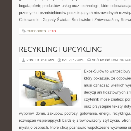
bogatą ofertę produktów, usług oraz technologii, które odpowiada
przemysłu i przedsiębiorstw poszukujących niezawodnych rozwi
Ciekawostki i Giganty Świata i Środowisko i Zrównoważony Rozwó
CATEGORIES:
KETO
RECYKLING I UPCYKLING
POSTED BY ADMIN
CZE - 27 - 2026
MOŻLIWOŚĆ KOMENTOWA
Ekos-Sułów to wartościowy 
który pokazuje, że odpowie
musi oznaczać wielkich wy
decyzji ani kosztownych zm
czytelnik może znaleźć por
oraz przystępne teksty do
wyborów, domu, zakupów, podróży, gotowania, energii, recyklingu
rozwiązań wspierających bardziej zrównoważony styl życia. Stro
myślą o osobach, które chcą poznawać współczesne wyzwania ś