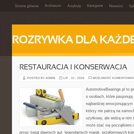
Archiwum
Kategorie
Strona główna
Artykuły
Nowości
Spi
ROZRYWKA DLA KAŻD
RESTAURACJA I KONSERWACJA
POSTED BY ADMIN
LIP - 10 - 2026
MOŻLIWOŚĆ KOMENTOWAN
AutomotiveBearings.pl to p
o osobach, które pasjonują 
najbardziej emocjonującym 
którzy nie patrzą na samoc
użytkowy, ale widzą w nim 
może stać się początkiem 
przez świat dawnych aut, legendarnych marek, przełomowych kon