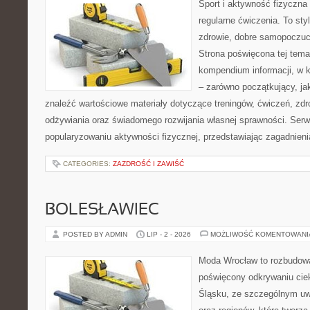
Sport i aktywność fizyczna 
regularne ćwiczenia. To sty
zdrowie, dobre samopoczuci
Strona poświęcona tej tem
kompendium informacji, w k
– zarówno początkujący, j
znaleźć wartościowe materiały dotyczące treningów, ćwiczeń, zdr
odżywiania oraz świadomego rozwijania własnej sprawności. Serwi
popularyzowaniu aktywności fizycznej, przedstawiając zagadnien
CATEGORIES:
ZAZDROŚĆ I ZAWIŚĆ
BOLESŁAWIEC
POSTED BY ADMIN
LIP - 2 - 2026
MOŻLIWOŚĆ KOMENTOWAN
Moda Wrocław to rozbudowa
poświęcony odkrywaniu ci
Śląsku, ze szczególnym uw