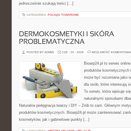
jednocześnie szukają treści […]
CATEGORIES:
POCIĄGI TOWAROWE
DERMOKOSMETYKI I SKÓRA
PROBLEMATYCZNA
POSTED BY ADMIN
CZE - 20 - 2026
MOŻLIWOŚĆ KOMENTOWA
Bioarp24.pl to serwis online
produktów kosmetycznych i
może być rozumiana jako w
dla osób, które interesują s
To serwis, która wpisuje si
naturalnymi sposobami dba
Naturalna pielęgnacja twarzy i DIY – Zrób to sam. Głównym motyw
produktów kosmetycznych. Bioarp24.pl może zainteresować zaró
kosmetyków, jak i gabinetowe punkty […]
CATEGORIES:
WRÓŻBY MIŁOSNE I RELACJE