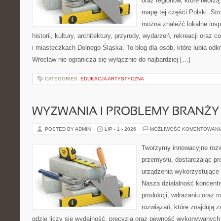
oraz regionów, które tworzą
mapę tej części Polski. Str
można znaleźć lokalne insp
historii, kultury, architektury, przyrody, wydarzeń, rekreacji oraz
i miasteczkach Dolnego Śląska. To blog dla osób, które lubią odk
Wrocław nie ogranicza się wyłącznie do najbardziej […]
CATEGORIES:
EDUKACJA ARTYSTYCZNA
WYZWANIA I PROBLEMY BRANŻY
POSTED BY ADMIN
LIP - 1 - 2026
MOŻLIWOŚĆ KOMENTOWAN
Tworzymy innowacyjne rozw
przemysłu, dostarczając pr
urządzenia wykorzystujące 
Nasza działalność koncentru
produkcji, wdrażaniu oraz
rozwiązań, które znajdują 
gdzie liczy się wydajność, precyzja oraz pewność wykonywanych 