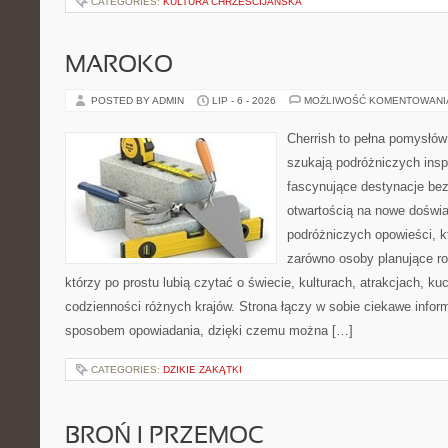
CATEGORIES:
KULTURA CHRZEŚCIJAŃSKA
MAROKO
POSTED BY ADMIN
LIP - 6 - 2026
MOŻLIWOŚĆ KOMENTOWAN
Cherrish to pełna pomysłów 
szukają podróżniczych insp
fascynujące destynacje bez
otwartością na nowe doświa
podróżniczych opowieści, 
zarówno osoby planujące rod
którzy po prostu lubią czytać o świecie, kulturach, atrakcjach, kuch
codzienności różnych krajów. Strona łączy w sobie ciekawe infor
sposobem opowiadania, dzięki czemu można […]
CATEGORIES:
DZIKIE ZAKĄTKI
BROŃ I PRZEMOC