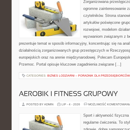
Zorganizowana przestępczoś
ogromne zainteresowanie za
czytelników. Strona stano
artykułów poświęcone grup
rozwojowi, modelom działan
wyzwaniom związanym z b
prezentuje temat w sposób informacyjny, koncentrując się na anal
działalnością zorganizowanych grup przestępczych w Rzeczypospo
europejskich oraz na arenie międzynarodowej. Polecam Europejsk
Przemoc. Portal opisuje kluczowe zagadnienia związane […]
CATEGORIES:
BIZNES LODZIARNI – PORADNIK DLA PRZEDSIĘBIORCÓW
AEROBIK I FITNESS GRUPOWY
POSTED BY ADMIN
LIP - 4 - 2026
MOŻLIWOŚĆ KOMENTOWAN
Sport i aktywność fizyczna 
regularne ćwiczenia. To sty
zdrowie, dobre samopoczuci