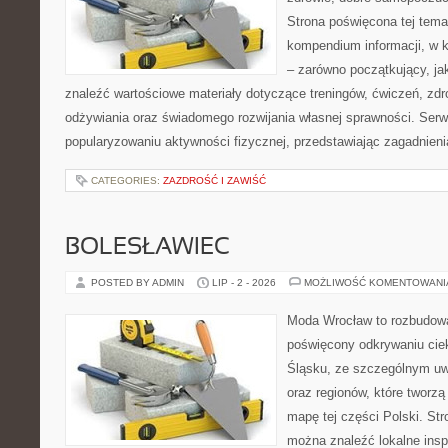
Strona poświęcona tej tem
kompendium informacji, w k
– zarówno początkujący, j
znaleźć wartościowe materiały dotyczące treningów, ćwiczeń, zdr
odżywiania oraz świadomego rozwijania własnej sprawności. Serwi
popularyzowaniu aktywności fizycznej, przedstawiając zagadnien
CATEGORIES:
ZAZDROŚĆ I ZAWIŚĆ
BOLESŁAWIEC
POSTED BY ADMIN
LIP - 2 - 2026
MOŻLIWOŚĆ KOMENTOWAN
Moda Wrocław to rozbudowa
poświęcony odkrywaniu ci
Śląsku, ze szczególnym uw
oraz regionów, które tworzą
mapę tej części Polski. Str
można znaleźć lokalne insp