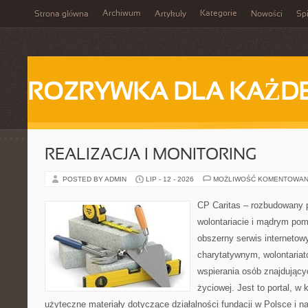
Archiwum
Kategorie
Strona główna
Artykuły
Nowości
Spi
ROZRYWKA DLA KAŻD
REALIZACJA I MONITORING
POSTED BY ADMIN
LIP - 12 - 2026
MOŻLIWOŚĆ KOMENTOWAN
CP Caritas – rozbudowany p
wolontariacie i mądrym pom
obszerny serwis interneto
charytatywnym, wolontaria
wspierania osób znajdującyc
życiowej. Jest to portal, 
użyteczne materiały dotyczące działalności fundacji w Polsce i n