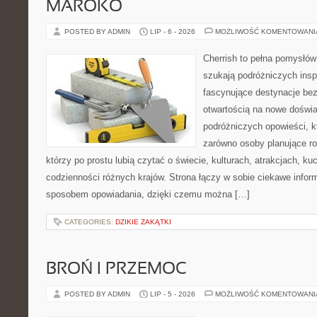
MAROKO
POSTED BY ADMIN
LIP - 6 - 2026
MOŻLIWOŚĆ KOMENTOWAN
Cherrish to pełna pomysłów 
szukają podróżniczych insp
fascynujące destynacje bez
otwartością na nowe doświa
podróżniczych opowieści, 
zarówno osoby planujące rod
którzy po prostu lubią czytać o świecie, kulturach, atrakcjach, kuch
codzienności różnych krajów. Strona łączy w sobie ciekawe infor
sposobem opowiadania, dzięki czemu można […]
CATEGORIES:
DZIKIE ZAKĄTKI
BROŃ I PRZEMOC
POSTED BY ADMIN
LIP - 5 - 2026
MOŻLIWOŚĆ KOMENTOWAN