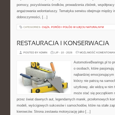
pomocy, pozyskiwania środków, prowadzenia zbiórek, współpracy
angażowania wolontariuszy. Tematyka serwisu obejmuje między in
dobroczynności, […]
CATEGORIES:
CIĄŻA, PORÓD I POŁÓG W UJĘCIU NATURALNYM
RESTAURACJA I KONSERWACJA
POSTED BY ADMIN
LIP - 10 - 2026
MOŻLIWOŚĆ KOMENTOWAN
AutomotiveBearings.pl to p
o osobach, które pasjonują 
najbardziej emocjonującym 
którzy nie patrzą na samoc
użytkowy, ale widzą w nim 
może stać się początkiem 
przez świat dawnych aut, legendarnych marek, przełomowych kon
modeli, wyścigowych sukcesów i samochodów, które na stałe zapi
kierowców. Strona zestawia motoryzację jako […]