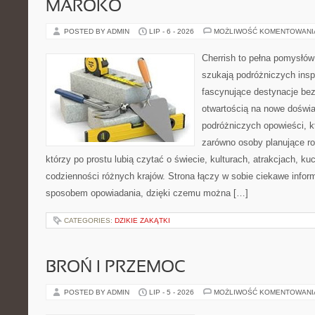
MAROKO
POSTED BY ADMIN
LIP - 6 - 2026
MOŻLIWOŚĆ KOMENTOWAN
Cherrish to pełna pomysłów 
szukają podróżniczych insp
fascynujące destynacje bez
otwartością na nowe doświa
podróżniczych opowieści, 
zarówno osoby planujące rod
którzy po prostu lubią czytać o świecie, kulturach, atrakcjach, kuch
codzienności różnych krajów. Strona łączy w sobie ciekawe infor
sposobem opowiadania, dzięki czemu można […]
CATEGORIES:
DZIKIE ZAKĄTKI
BROŃ I PRZEMOC
POSTED BY ADMIN
LIP - 5 - 2026
MOŻLIWOŚĆ KOMENTOWAN