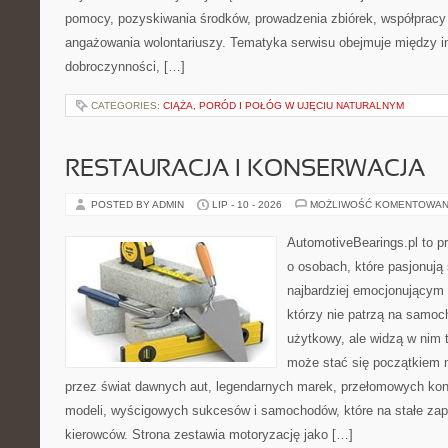
pomocy, pozyskiwania środków, prowadzenia zbiórek, współpracy
angażowania wolontariuszy. Tematyka serwisu obejmuje między in
dobroczynności, […]
CATEGORIES:
CIĄŻA, PORÓD I POŁÓG W UJĘCIU NATURALNYM
RESTAURACJA I KONSERWACJA
POSTED BY ADMIN
LIP - 10 - 2026
MOŻLIWOŚĆ KOMENTOWAN
AutomotiveBearings.pl to p
o osobach, które pasjonują 
najbardziej emocjonującym 
którzy nie patrzą na samoc
użytkowy, ale widzą w nim 
może stać się początkiem 
przez świat dawnych aut, legendarnych marek, przełomowych kon
modeli, wyścigowych sukcesów i samochodów, które na stałe zapi
kierowców. Strona zestawia motoryzację jako […]