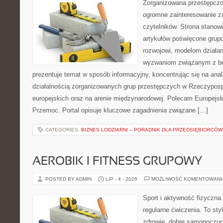
Zorganizowana przestępczoś
ogromne zainteresowanie za
czytelników. Strona stano
artykułów poświęcone grup
rozwojowi, modelom działan
wyzwaniom związanym z b
prezentuje temat w sposób informacyjny, koncentrując się na anal
działalnością zorganizowanych grup przestępczych w Rzeczypospo
europejskich oraz na arenie międzynarodowej. Polecam Europejsk
Przemoc. Portal opisuje kluczowe zagadnienia związane […]
CATEGORIES:
BIZNES LODZIARNI – PORADNIK DLA PRZEDSIĘBIORCÓW
AEROBIK I FITNESS GRUPOWY
POSTED BY ADMIN
LIP - 4 - 2026
MOŻLIWOŚĆ KOMENTOWAN
Sport i aktywność fizyczna 
regularne ćwiczenia. To sty
zdrowie, dobre samopoczuci