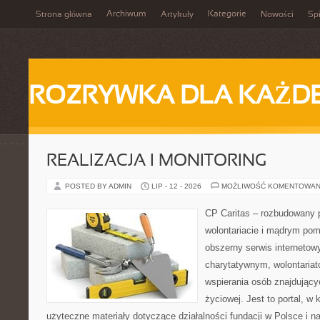
Archiwum
Kategorie
Strona główna
Artykuły
Nowości
Spi
ROZRYWKA DLA KAŻD
REALIZACJA I MONITORING
POSTED BY ADMIN
LIP - 12 - 2026
MOŻLIWOŚĆ KOMENTOWAN
CP Caritas – rozbudowany p
wolontariacie i mądrym pom
obszerny serwis interneto
charytatywnym, wolontaria
wspierania osób znajdującyc
życiowej. Jest to portal, 
użyteczne materiały dotyczące działalności fundacji w Polsce i n