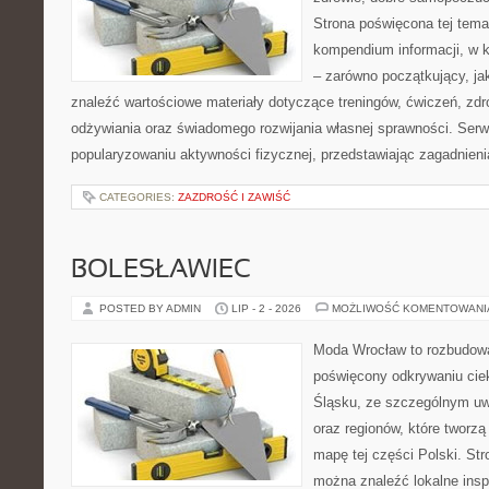
Strona poświęcona tej tem
kompendium informacji, w k
– zarówno początkujący, j
znaleźć wartościowe materiały dotyczące treningów, ćwiczeń, zdr
odżywiania oraz świadomego rozwijania własnej sprawności. Serwi
popularyzowaniu aktywności fizycznej, przedstawiając zagadnien
CATEGORIES:
ZAZDROŚĆ I ZAWIŚĆ
BOLESŁAWIEC
POSTED BY ADMIN
LIP - 2 - 2026
MOŻLIWOŚĆ KOMENTOWAN
Moda Wrocław to rozbudowa
poświęcony odkrywaniu ci
Śląsku, ze szczególnym uw
oraz regionów, które tworzą
mapę tej części Polski. Str
można znaleźć lokalne insp