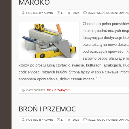
MAROKO
POSTED BY ADMIN
LIP - 6 - 2026
MOŻLIWOŚĆ KOMENTOWAN
Cherrish to pełna pomysłów 
szukają podróżniczych insp
fascynujące destynacje bez
otwartością na nowe doświa
podróżniczych opowieści, 
zarówno osoby planujące rod
którzy po prostu lubią czytać o świecie, kulturach, atrakcjach, kuch
codzienności różnych krajów. Strona łączy w sobie ciekawe infor
sposobem opowiadania, dzięki czemu można […]
CATEGORIES:
DZIKIE ZAKĄTKI
BROŃ I PRZEMOC
POSTED BY ADMIN
LIP - 5 - 2026
MOŻLIWOŚĆ KOMENTOWAN