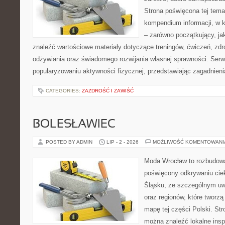
Strona poświęcona tej tem
kompendium informacji, w k
– zarówno początkujący, j
znaleźć wartościowe materiały dotyczące treningów, ćwiczeń, zdr
odżywiania oraz świadomego rozwijania własnej sprawności. Serwi
popularyzowaniu aktywności fizycznej, przedstawiając zagadnien
CATEGORIES:
ZAZDROŚĆ I ZAWIŚĆ
BOLESŁAWIEC
POSTED BY ADMIN
LIP - 2 - 2026
MOŻLIWOŚĆ KOMENTOWAN
Moda Wrocław to rozbudowa
poświęcony odkrywaniu ci
Śląsku, ze szczególnym uw
oraz regionów, które tworzą
mapę tej części Polski. Str
można znaleźć lokalne insp