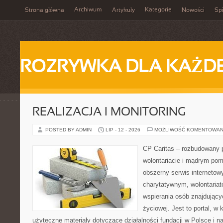
Archiwum
Kategorie
Strona główna
Artykuły
Nowości
Spi
ROZRYWKA DLA KAŻD
REALIZACJA I MONITORING
POSTED BY ADMIN
LIP - 12 - 2026
MOŻLIWOŚĆ KOMENTOWAN
CP Caritas – rozbudowany p
wolontariacie i mądrym pom
obszerny serwis interneto
charytatywnym, wolontaria
wspierania osób znajdującyc
życiowej. Jest to portal, 
użyteczne materiały dotyczące działalności fundacji w Polsce i n