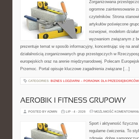
Zorganizowana przestępczoś
ogromne zainteresowanie za
czytelników. Strona stano
artykułów poświęcone grup
rozwojowi, modelom działan
wyzwaniom związanym z b
prezentuje temat w sposób informacyjny, koncentrując się na anal
działalnością zorganizowanych grup przestępczych w Rzeczypospo
europejskich oraz na arenie międzynarodowej. Polecam Europejsk
Przemoc. Portal opisuje kluczowe zagadnienia związane […]
CATEGORIES:
BIZNES LODZIARNI – PORADNIK DLA PRZEDSIĘBIORCÓW
AEROBIK I FITNESS GRUPOWY
POSTED BY ADMIN
LIP - 4 - 2026
MOŻLIWOŚĆ KOMENTOWAN
Sport i aktywność fizyczna 
regularne ćwiczenia. To sty
zdrowie, dobre samopoczuci