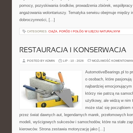
pomocy, pozyskiwania środków, prowadzenia zbiórek, współpracy
angażowania wolontariuszy. Tematyka serwisu obejmuje między in
dobroczynności, […]
CATEGORIES:
CIĄŻA, PORÓD I POŁÓG W UJĘCIU NATURALNYM
RESTAURACJA I KONSERWACJA
POSTED BY ADMIN
LIP - 10 - 2026
MOŻLIWOŚĆ KOMENTOWAN
AutomotiveBearings.pl to p
o osobach, które pasjonują 
najbardziej emocjonującym 
którzy nie patrzą na samoc
użytkowy, ale widzą w nim 
może stać się początkiem 
przez świat dawnych aut, legendarnych marek, przełomowych kon
modeli, wyścigowych sukcesów i samochodów, które na stałe zapi
kierowców. Strona zestawia motoryzację jako […]