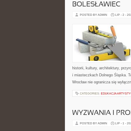
BOLESŁAWIEC
POSTED BY ADMIN
LIP - 2 - 2
historii, kultury, architektury, pr
i miasteczkach Dolnego Śląska. To
Wrocław nie ogranicza się wyłączn
CATEGORIES:
EDUKACJA ARTYST
WYZWANIA I PR
POSTED BY ADMIN
LIP - 1 - 2