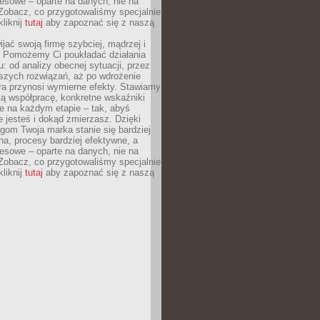
esowe – oparte na danych, nie na
Zobacz, co przygotowaliśmy specjalnie
kliknij
tutaj
aby zapoznać się z naszą
jać swoją firmę szybciej, mądrzej i
 Pomożemy Ci poukładać działania
u: od analizy obecnej sytuacji, przez
szych rozwiązań, aż po wdrożenie
tóra przynosi wymierne efekty. Stawiamy
tą współpracę, konkretne wskaźniki
e na każdym etapie – tak, abyś
ie jesteś i dokąd zmierzasz. Dzięki
gom Twoja marka stanie się bardziej
a, procesy bardziej efektywne, a
esowe – oparte na danych, nie na
Zobacz, co przygotowaliśmy specjalnie
kliknij
tutaj
aby zapoznać się z naszą