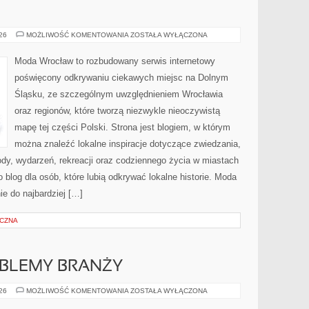
BOLESŁAWIEC
026
MOŻLIWOŚĆ KOMENTOWANIA
ZOSTAŁA WYŁĄCZONA
Moda Wrocław to rozbudowany serwis internetowy
poświęcony odkrywaniu ciekawych miejsc na Dolnym
Śląsku, ze szczególnym uwzględnieniem Wrocławia
oraz regionów, które tworzą niezwykle nieoczywistą
mapę tej części Polski. Strona jest blogiem, w którym
można znaleźć lokalne inspiracje dotyczące zwiedzania,
zyrody, wydarzeń, rekreacji oraz codziennego życia w miastach
 blog dla osób, które lubią odkrywać lokalne historie. Moda
ie do najbardziej […]
YCZNA
OBLEMY BRANŻY
WYZWANIA
026
MOŻLIWOŚĆ KOMENTOWANIA
ZOSTAŁA WYŁĄCZONA
I
PROBLEMY