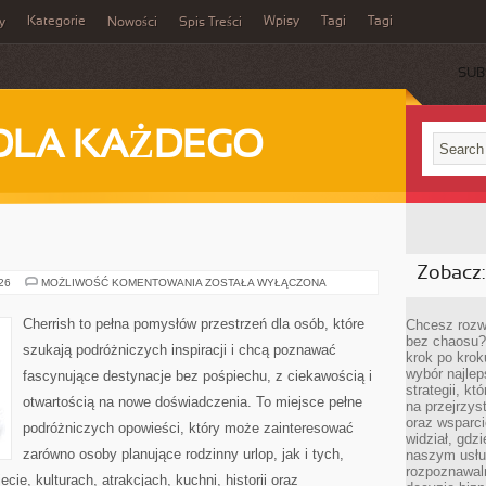
Kategorie
Wpisy
Tagi
Tagi
y
Nowości
Spis Treści
SUB
DLA KAŻDEGO
Zobacz:
MAROKO
026
MOŻLIWOŚĆ KOMENTOWANIA
ZOSTAŁA WYŁĄCZONA
Cherrish to pełna pomysłów przestrzeń dla osób, które
Chcesz rozwi
bez chaosu?
szukają podróżniczych inspiracji i chcą poznawać
krok po krok
wybór najlep
fascynujące destynacje bez pośpiechu, z ciekawością i
strategii, k
otwartością na nowe doświadczenia. To miejsce pełne
na przejrzys
oraz wsparci
podróżniczych opowieści, który może zainteresować
widział, gdz
zarówno osoby planujące rodzinny urlop, jak i tych,
naszym usłu
rozpoznawaln
ecie, kulturach, atrakcjach, kuchni, historii oraz