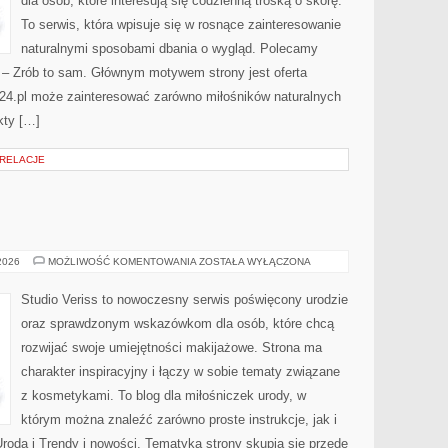
dla osób, które interesują się codzienną troską o skórę.
To serwis, która wpisuje się w rosnące zainteresowanie
naturalnymi sposobami dbania o wygląd. Polecamy
Y – Zrób to sam. Głównym motywem strony jest oferta
24.pl może zainteresować zarówno miłośników naturalnych
kty […]
 RELACJE
MAKIJAŻ
 2026
MOŻLIWOŚĆ KOMENTOWANIA
ZOSTAŁA WYŁĄCZONA
GWIAZD
Studio Veriss to nowoczesny serwis poświęcony urodzie
oraz sprawdzonym wskazówkom dla osób, które chcą
rozwijać swoje umiejętności makijażowe. Strona ma
charakter inspiracyjny i łączy w sobie tematy związane
z kosmetykami. To blog dla miłośniczek urody, w
którym można znaleźć zarówno proste instrukcje, jak i
roda i Trendy i nowości. Tematyka strony skupia się przede