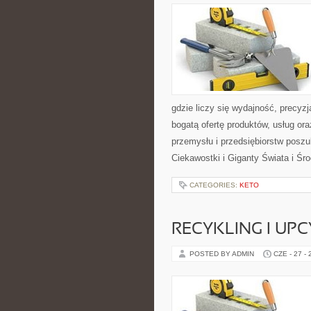
gdzie liczy się wydajność, precy
bogatą ofertę produktów, usług or
przemysłu i przedsiębiorstw posz
Ciekawostki i Giganty Świata i Ś
CATEGORIES:
KETO
RECYKLING I UP
POSTED BY ADMIN
CZE - 27 -