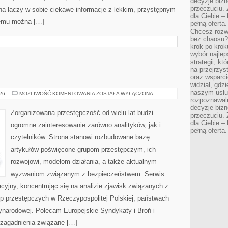
decyzje bizn
przeczuciu. 
na łączy w sobie ciekawe informacje z lekkim, przystępnym
dla Ciebie – 
zemu można […]
pełną ofertą.
Chcesz rozwi
bez chaosu?
krok po krok
wybór najlep
strategii, k
na przejrzys
oraz wsparci
widział, gdz
naszym usłu
BROŃ
026
MOŻLIWOŚĆ KOMENTOWANIA
ZOSTAŁA WYŁĄCZONA
I
rozpoznawaln
PRZEMOC
decyzje bizn
Zorganizowana przestępczość od wielu lat budzi
przeczuciu. 
dla Ciebie – 
ogromne zainteresowanie zarówno analityków, jak i
pełną ofertą.
czytelników. Strona stanowi rozbudowane bazę
artykułów poświęcone grupom przestępczym, ich
rozwojowi, modelom działania, a także aktualnym
wyzwaniom związanym z bezpieczeństwem. Serwis
cyjny, koncentrując się na analizie zjawisk związanych z
up przestępczych w Rzeczypospolitej Polskiej, państwach
ynarodowej. Polecam Europejskie Syndykaty i Broń i
 zagadnienia związane […]