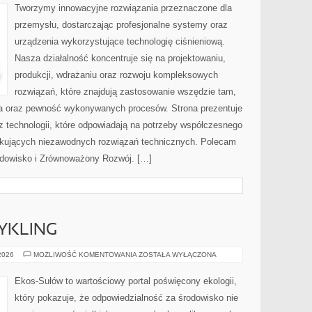
BRANŻY
Tworzymy innowacyjne rozwiązania przeznaczone dla
przemysłu, dostarczając profesjonalne systemy oraz
urządzenia wykorzystujące technologię ciśnieniową.
Nasza działalność koncentruje się na projektowaniu,
produkcji, wdrażaniu oraz rozwoju kompleksowych
rozwiązań, które znajdują zastosowanie wszędzie tam,
zja oraz pewność wykonywanych procesów. Strona prezentuje
az technologii, które odpowiadają na potrzeby współczesnego
ukujących niezawodnych rozwiązań technicznych. Polecam
rodowisko i Zrównoważony Rozwój. […]
CYKLING
RECYKLING
 2026
MOŻLIWOŚĆ KOMENTOWANIA
ZOSTAŁA WYŁĄCZONA
I
UPCYKLING
Ekos-Sułów to wartościowy portal poświęcony ekologii,
który pokazuje, że odpowiedzialność za środowisko nie