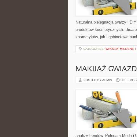
Naturalna pielęgnacja twarzy i DI
produktów kosmetycznych. Bioarp
kosmetyków, jak i gabinetowe pun
CATEGORIES:
WRÓŻBY MIŁOSNE I
MAKIJAŻ GWIAZD
POSTED BY ADMIN
CZE - 19 -
analizy trendów. Polecam Moda i U