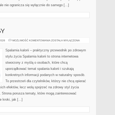
ale nie ogranicza się wyłącznie do samego […]
SY
ZDROWE
 2026
MOŻLIWOŚĆ KOMENTOWANIA
ZOSTAŁA WYŁĄCZONA
PRZEPISY
Spalarnia kalorii – praktyczny przewodnik po zdrowym
stylu życia Spalarnia kalorii to strona internetowa
stworzony z myślą o osobach, które chcą
uporządkować temat spalania kalorii i szukają
konkretnych informacji podanych w naturalny sposób.
To przestrzeń dla czytelników, którzy nie chcą opierać
ich efektów, lecz wolą spojrzeć na zdrowy styl życia
i. Strona porusza tematy, które mogą zainteresować
 kroki, jak […]