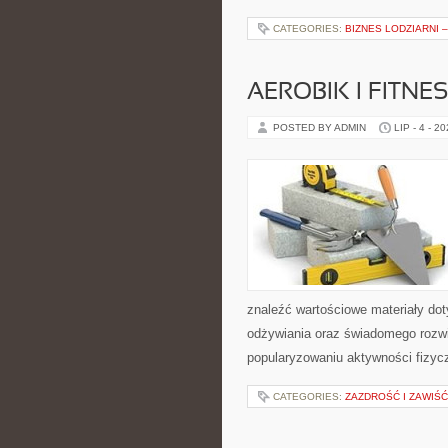
CATEGORIES:
BIZNES LODZIARNI 
AEROBIK I FITN
POSTED BY ADMIN
LIP - 4 - 2
znaleźć wartościowe materiały dot
odżywiania oraz świadomego rozwij
popularyzowaniu aktywności fizyc
CATEGORIES:
ZAZDROŚĆ I ZAWIŚĆ