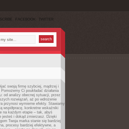
SCRIBE
FACEBOOK
TWITTER
jać swoją firmę szybciej, mądrzej i
 Pomożemy Ci poukładać działania
u: od analizy obecnej sytuacji, przez
szych rozwiązań, aż po wdrożenie
tóra przynosi wymierne efekty. Stawiamy
tą współpracę, konkretne wskaźniki
e na każdym etapie – tak, abyś
ie jesteś i dokąd zmierzasz. Dzięki
gom Twoja marka stanie się bardziej
a, procesy bardziej efektywne, a