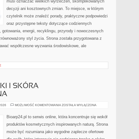
musi oznaczać wielkich wyrzeczeń, skomplikowanych
decyzji ani kosztownych zmian. To miejsce, w którym
czytelnik może znaleźć porady, praktyczne podpowiedzi
oraz przystępne teksty dotyczące codziennych
gotowania, energii, recyklingu, przyrody i nowoczesnych
zrównoważony styl życia. Strona została przygotowana z
nawać współczesne wyzwania środowiskowe, ale
E
I I SKÓRA
NA
DERMOKOSMETYKI
 2026
MOŻLIWOŚĆ KOMENTOWANIA
ZOSTAŁA WYŁĄCZONA
I
SKÓRA
PROBLEMATYCZNA
Bioarp24.pl to serwis online, która koncentruje się wokół
produktów kosmetycznych inspirowanych naturą. Strona
może być rozumiana jako wygodne zaplecze ofertowe