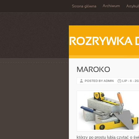
Archiwum
Strona główna
Artykuł
ROZRYWKA 
MAROKO
POSTED BY ADMIN
LIP - 6 - 2
którzy po prostu lubią czytać o świ