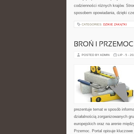
codzienności różnych krajów. Stro
sposobem opowiadania, dzięki c
CATEGORIES:
DZIKIE ZAKĄTKI
BROŃ I PRZEMOC
POSTED BY ADMIN
LIP - 5 - 2
prezentuje temat w sposób informa
działalnością zorganizowanych gr
europejskich oraz na arenie międz
Przemoc. Portal opisuje kluczowe