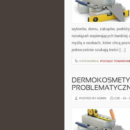
wyborów, domu, zakupów, podróży, 
rozwiązań wspierających bardziej 
myślą o osobach, które chcą poz
jednocześnie szukają treści […]
CATEGORIES:
POCIĄGI TOWAROW
DERMOKOSMETYK
PROBLEMATYCZ
POSTED BY ADMIN
CZE - 20 -