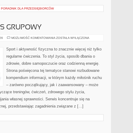
– PORADNIK DLA PRZEDSIĘBIORCÓW
ESS GRUPOWY
AEROBIK
026
MOŻLIWOŚĆ KOMENTOWANIA
ZOSTAŁA WYŁĄCZONA
I
FITNESS
GRUPOWY
Sport i aktywność fizyczna to znacznie więcej niż tylko
regularne ćwiczenia. To styl życia, sposób dbania o
zdrowie, dobre samopoczucie oraz codzienną energię.
Strona poświęcona tej tematyce stanowi rozbudowane
kompendium informacji, w którym każdy miłośnik ruchu
– zarówno początkujący, jak i zaawansowany – może
yczące treningów, ćwiczeń, zdrowego stylu życia,
ania własnej sprawności. Serwis koncentruje się na
znej, przedstawiając zagadnienia związane z […]