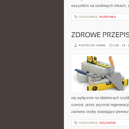
wszystkim na urodowych trikach, 
CATEGORIES:
ROZRYWKA
ZDROWE PRZEPI
POSTED BY ADMIN
CZE - 18 -
się wyłącznie na obietnicach szybk
szerzej: przez pryzmat regeneracj
zarówno osoby stawiające pierwsze
CATEGORIES:
GOLENIÓW