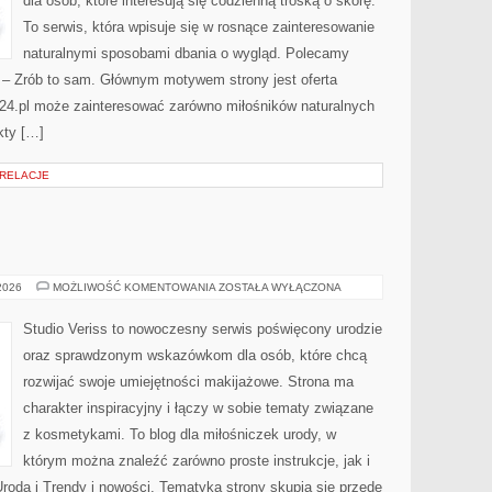
dla osób, które interesują się codzienną troską o skórę.
To serwis, która wpisuje się w rosnące zainteresowanie
naturalnymi sposobami dbania o wygląd. Polecamy
Y – Zrób to sam. Głównym motywem strony jest oferta
24.pl może zainteresować zarówno miłośników naturalnych
kty […]
 RELACJE
MAKIJAŻ
 2026
MOŻLIWOŚĆ KOMENTOWANIA
ZOSTAŁA WYŁĄCZONA
GWIAZD
Studio Veriss to nowoczesny serwis poświęcony urodzie
oraz sprawdzonym wskazówkom dla osób, które chcą
rozwijać swoje umiejętności makijażowe. Strona ma
charakter inspiracyjny i łączy w sobie tematy związane
z kosmetykami. To blog dla miłośniczek urody, w
którym można znaleźć zarówno proste instrukcje, jak i
roda i Trendy i nowości. Tematyka strony skupia się przede