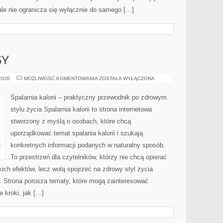
ale nie ogranicza się wyłącznie do samego […]
SY
ZDROWE
 2026
MOŻLIWOŚĆ KOMENTOWANIA
ZOSTAŁA WYŁĄCZONA
PRZEPISY
Spalarnia kalorii – praktyczny przewodnik po zdrowym
stylu życia Spalarnia kalorii to strona internetowa
stworzony z myślą o osobach, które chcą
uporządkować temat spalania kalorii i szukają
konkretnych informacji podanych w naturalny sposób.
To przestrzeń dla czytelników, którzy nie chcą opierać
ich efektów, lecz wolą spojrzeć na zdrowy styl życia
i. Strona porusza tematy, które mogą zainteresować
 kroki, jak […]