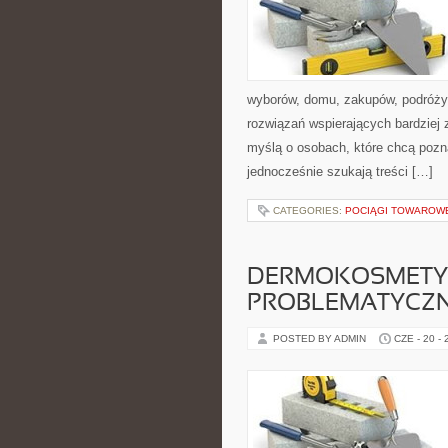
wyborów, domu, zakupów, podróży, 
rozwiązań wspierających bardziej 
myślą o osobach, które chcą poz
jednocześnie szukają treści […]
CATEGORIES:
POCIĄGI TOWAROW
DERMOKOSMETYK
PROBLEMATYCZ
POSTED BY ADMIN
CZE - 20 -