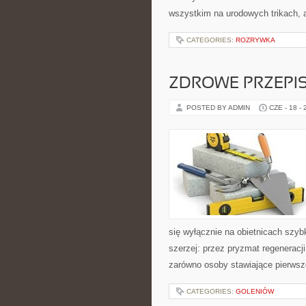
wszystkim na urodowych trikach, 
CATEGORIES:
ROZRYWKA
ZDROWE PRZEPI
POSTED BY ADMIN
CZE - 18 -
się wyłącznie na obietnicach szybk
szerzej: przez pryzmat regeneracj
zarówno osoby stawiające pierwsze
CATEGORIES:
GOLENIÓW