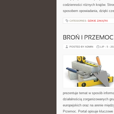
codzienności różnych krajów. Stro
sposobem opowiadania, dzięki c
CATEGORIES:
DZIKIE ZAKĄTKI
BROŃ I PRZEMOC
POSTED BY ADMIN
LIP - 5 - 2
prezentuje temat w sposób informa
działalnością zorganizowanych gr
europejskich oraz na arenie międz
Przemoc. Portal opisuje kluczowe