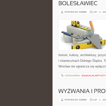
BOLESŁAWIEC
POSTED BY ADMIN
LIP - 2 - 2
historii, kultury, architektury, pr
i miasteczkach Dolnego Śląska. To
Wrocław nie ogranicza się wyłączn
CATEGORIES:
EDUKACJA ARTYST
WYZWANIA I PR
POSTED BY ADMIN
LIP - 1 - 2