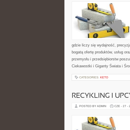
gdzie liczy się wydajność, precy
bogatą ofertę produktów, usług or
przemysłu i przedsiębiorstw posz
Ciekawostki i Giganty Świata i Ś
CATEGORIES:
KETO
RECYKLING I UP
POSTED BY ADMIN
CZE - 27 -