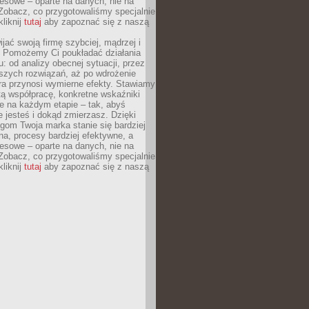
esowe – oparte na danych, nie na
Zobacz, co przygotowaliśmy specjalnie
kliknij
tutaj
aby zapoznać się z naszą
jać swoją firmę szybciej, mądrzej i
 Pomożemy Ci poukładać działania
u: od analizy obecnej sytuacji, przez
szych rozwiązań, aż po wdrożenie
tóra przynosi wymierne efekty. Stawiamy
tą współpracę, konkretne wskaźniki
e na każdym etapie – tak, abyś
ie jesteś i dokąd zmierzasz. Dzięki
gom Twoja marka stanie się bardziej
a, procesy bardziej efektywne, a
esowe – oparte na danych, nie na
Zobacz, co przygotowaliśmy specjalnie
kliknij
tutaj
aby zapoznać się z naszą