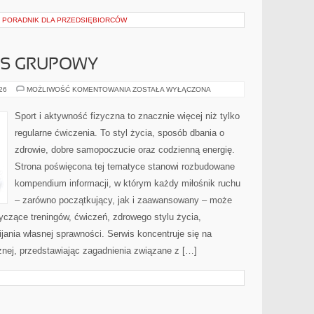
– PORADNIK DLA PRZEDSIĘBIORCÓW
ESS GRUPOWY
AEROBIK
026
MOŻLIWOŚĆ KOMENTOWANIA
ZOSTAŁA WYŁĄCZONA
I
FITNESS
GRUPOWY
Sport i aktywność fizyczna to znacznie więcej niż tylko
regularne ćwiczenia. To styl życia, sposób dbania o
zdrowie, dobre samopoczucie oraz codzienną energię.
Strona poświęcona tej tematyce stanowi rozbudowane
kompendium informacji, w którym każdy miłośnik ruchu
– zarówno początkujący, jak i zaawansowany – może
yczące treningów, ćwiczeń, zdrowego stylu życia,
ania własnej sprawności. Serwis koncentruje się na
znej, przedstawiając zagadnienia związane z […]