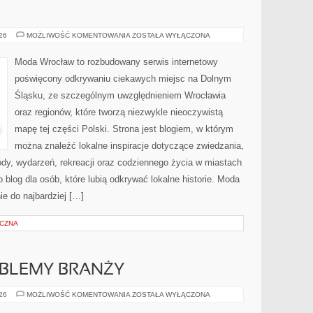
BOLESŁAWIEC
026
MOŻLIWOŚĆ KOMENTOWANIA
ZOSTAŁA WYŁĄCZONA
Moda Wrocław to rozbudowany serwis internetowy
poświęcony odkrywaniu ciekawych miejsc na Dolnym
Śląsku, ze szczególnym uwzględnieniem Wrocławia
oraz regionów, które tworzą niezwykle nieoczywistą
mapę tej części Polski. Strona jest blogiem, w którym
można znaleźć lokalne inspiracje dotyczące zwiedzania,
zyrody, wydarzeń, rekreacji oraz codziennego życia w miastach
 blog dla osób, które lubią odkrywać lokalne historie. Moda
ie do najbardziej […]
YCZNA
OBLEMY BRANŻY
WYZWANIA
026
MOŻLIWOŚĆ KOMENTOWANIA
ZOSTAŁA WYŁĄCZONA
I
PROBLEMY