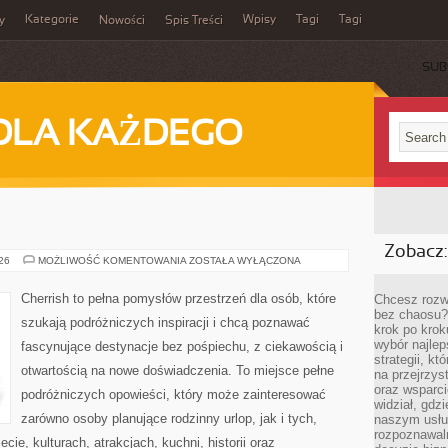
Kategorie
Wpisy
Tagi
Tagi
y
Nowości
Spis Treści
SUB
DLA KAŻDEGO
Zobacz:
MAROKO
026
MOŻLIWOŚĆ KOMENTOWANIA
ZOSTAŁA WYŁĄCZONA
Cherrish to pełna pomysłów przestrzeń dla osób, które
Chcesz rozwi
bez chaosu?
szukają podróżniczych inspiracji i chcą poznawać
krok po krok
wybór najlep
fascynujące destynacje bez pośpiechu, z ciekawością i
strategii, k
otwartością na nowe doświadczenia. To miejsce pełne
na przejrzys
oraz wsparci
podróżniczych opowieści, który może zainteresować
widział, gdz
zarówno osoby planujące rodzinny urlop, jak i tych,
naszym usłu
rozpoznawaln
ecie, kulturach, atrakcjach, kuchni, historii oraz