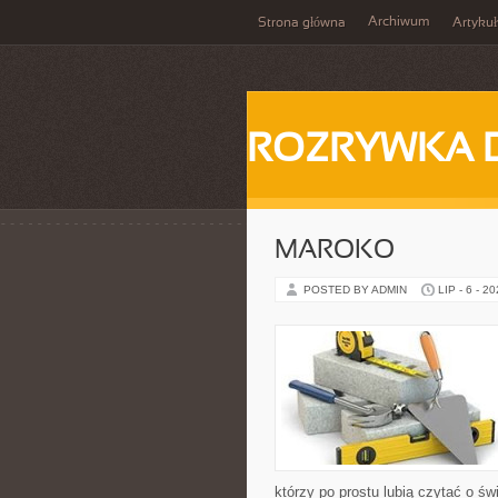
Archiwum
Strona główna
Artykuł
ROZRYWKA 
MAROKO
POSTED BY ADMIN
LIP - 6 - 2
którzy po prostu lubią czytać o świ