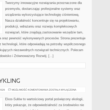
BRANŻY
Tworzymy innowacyjne rozwiązania przeznaczone dla
przemysłu, dostarczając profesjonalne systemy oraz
urządzenia wykorzystujące technologię ciśnieniową.
Nasza działalność koncentruje się na projektowaniu,
produkcji, wdrażaniu oraz rozwoju kompleksowych
rozwiązań, które znajdują zastosowanie wszędzie tam,
zja oraz pewność wykonywanych procesów. Strona prezentuje
az technologii, które odpowiadają na potrzeby współczesnego
ukujących niezawodnych rozwiązań technicznych. Polecam
rodowisko i Zrównoważony Rozwój. […]
CYKLING
RECYKLING
 2026
MOŻLIWOŚĆ KOMENTOWANIA
ZOSTAŁA WYŁĄCZONA
I
UPCYKLING
Ekos-Sułów to wartościowy portal poświęcony ekologii,
który pokazuje, że odpowiedzialność za środowisko nie