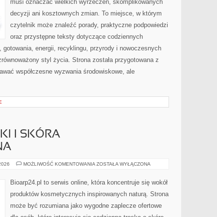
musi oznaczać wielkich wyrzeczeń, skomplikowanych
decyzji ani kosztownych zmian. To miejsce, w którym
czytelnik może znaleźć porady, praktyczne podpowiedzi
oraz przystępne teksty dotyczące codziennych
gotowania, energii, recyklingu, przyrody i nowoczesnych
zrównoważony styl życia. Strona została przygotowana z
nawać współczesne wyzwania środowiskowe, ale
E
I I SKÓRA
NA
DERMOKOSMETYKI
 2026
MOŻLIWOŚĆ KOMENTOWANIA
ZOSTAŁA WYŁĄCZONA
I
SKÓRA
PROBLEMATYCZNA
Bioarp24.pl to serwis online, która koncentruje się wokół
produktów kosmetycznych inspirowanych naturą. Strona
może być rozumiana jako wygodne zaplecze ofertowe