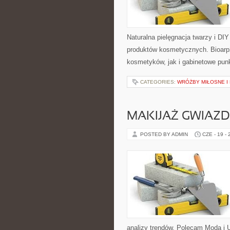
Naturalna pielęgnacja twarzy i DI
produktów kosmetycznych. Bioarp
kosmetyków, jak i gabinetowe pun
CATEGORIES:
WRÓŻBY MIŁOSNE I
MAKIJAŻ GWIAZD
POSTED BY ADMIN
CZE - 19 -
analizy trendów. Polecam Moda i U