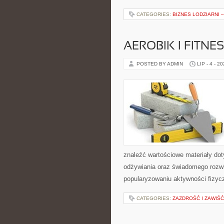
CATEGORIES:
BIZNES LODZIARNI 
AEROBIK I FITN
POSTED BY ADMIN
LIP - 4 - 2
znaleźć wartościowe materiały dot
odżywiania oraz świadomego rozwij
popularyzowaniu aktywności fizyc
CATEGORIES:
ZAZDROŚĆ I ZAWIŚĆ