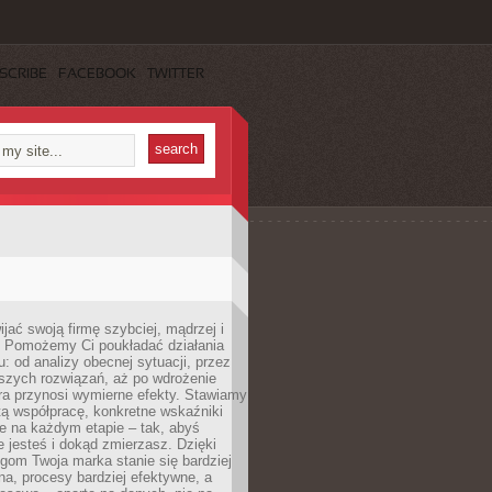
SCRIBE
FACEBOOK
TWITTER
jać swoją firmę szybciej, mądrzej i
 Pomożemy Ci poukładać działania
u: od analizy obecnej sytuacji, przez
szych rozwiązań, aż po wdrożenie
tóra przynosi wymierne efekty. Stawiamy
tą współpracę, konkretne wskaźniki
e na każdym etapie – tak, abyś
ie jesteś i dokąd zmierzasz. Dzięki
gom Twoja marka stanie się bardziej
a, procesy bardziej efektywne, a