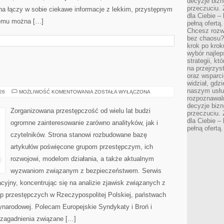
decyzje bizn
przeczuciu. 
na łączy w sobie ciekawe informacje z lekkim, przystępnym
dla Ciebie – 
zemu można […]
pełną ofertą.
Chcesz rozwi
bez chaosu?
krok po krok
wybór najlep
strategii, k
na przejrzys
oraz wsparci
widział, gdz
naszym usłu
BROŃ
026
MOŻLIWOŚĆ KOMENTOWANIA
ZOSTAŁA WYŁĄCZONA
I
rozpoznawaln
PRZEMOC
decyzje bizn
Zorganizowana przestępczość od wielu lat budzi
przeczuciu. 
dla Ciebie – 
ogromne zainteresowanie zarówno analityków, jak i
pełną ofertą.
czytelników. Strona stanowi rozbudowane bazę
artykułów poświęcone grupom przestępczym, ich
rozwojowi, modelom działania, a także aktualnym
wyzwaniom związanym z bezpieczeństwem. Serwis
cyjny, koncentrując się na analizie zjawisk związanych z
up przestępczych w Rzeczypospolitej Polskiej, państwach
ynarodowej. Polecam Europejskie Syndykaty i Broń i
 zagadnienia związane […]