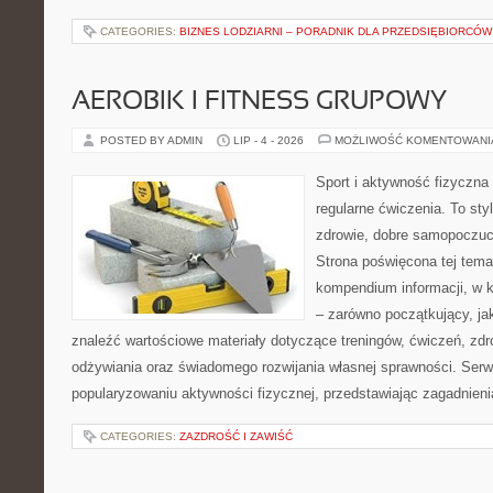
CATEGORIES:
BIZNES LODZIARNI – PORADNIK DLA PRZEDSIĘBIORCÓW
AEROBIK I FITNESS GRUPOWY
POSTED BY ADMIN
LIP - 4 - 2026
MOŻLIWOŚĆ KOMENTOWAN
Sport i aktywność fizyczna 
regularne ćwiczenia. To sty
zdrowie, dobre samopoczuci
Strona poświęcona tej tem
kompendium informacji, w k
– zarówno początkujący, j
znaleźć wartościowe materiały dotyczące treningów, ćwiczeń, zdr
odżywiania oraz świadomego rozwijania własnej sprawności. Serwi
popularyzowaniu aktywności fizycznej, przedstawiając zagadnien
CATEGORIES:
ZAZDROŚĆ I ZAWIŚĆ