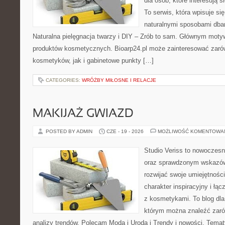
dla osób, które interesują s
To serwis, która wpisuje si
naturalnymi sposobami dba
Naturalna pielęgnacja twarzy i DIY – Zrób to sam. Głównym motyw
produktów kosmetycznych. Bioarp24.pl może zainteresować zaró
kosmetyków, jak i gabinetowe punkty […]
CATEGORIES:
WRÓŻBY MIŁOSNE I RELACJE
MAKIJAŻ GWIAZD
POSTED BY ADMIN
CZE - 19 - 2026
MOŻLIWOŚĆ KOMENTOWA
Studio Veriss to nowoczesn
oraz sprawdzonym wskazów
rozwijać swoje umiejętnośc
charakter inspiracyjny i łą
z kosmetykami. To blog dla
którym można znaleźć zarówn
analizy trendów. Polecam Moda i Uroda i Trendy i nowości. Temat