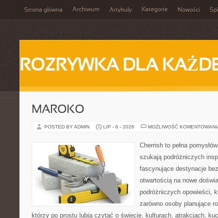
Archiwum
Kategorie
Strona główna
Artykuły
Nowości
Spi
ROZRYWKA DLA KAŻD
MAROKO
POSTED BY ADMIN
LIP - 6 - 2026
MOŻLIWOŚĆ KOMENTOWAN
Cherrish to pełna pomysłów 
szukają podróżniczych insp
fascynujące destynacje bez
otwartością na nowe doświa
podróżniczych opowieści, 
zarówno osoby planujące rod
którzy po prostu lubią czytać o świecie, kulturach, atrakcjach, kuch