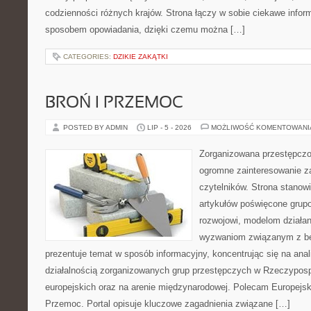
codzienności różnych krajów. Strona łączy w sobie ciekawe infor
sposobem opowiadania, dzięki czemu można […]
CATEGORIES:
DZIKIE ZAKĄTKI
BROŃ I PRZEMOC
POSTED BY ADMIN
LIP - 5 - 2026
MOŻLIWOŚĆ KOMENTOWAN
Zorganizowana przestępczoś
ogromne zainteresowanie za
czytelników. Strona stano
artykułów poświęcone grup
rozwojowi, modelom działan
wyzwaniom związanym z b
prezentuje temat w sposób informacyjny, koncentrując się na anal
działalnością zorganizowanych grup przestępczych w Rzeczypospo
europejskich oraz na arenie międzynarodowej. Polecam Europejsk
Przemoc. Portal opisuje kluczowe zagadnienia związane […]