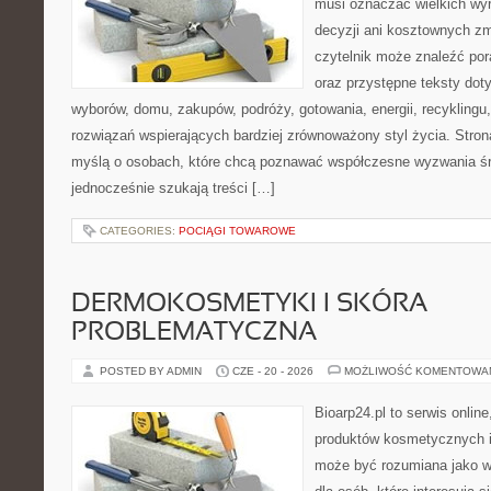
musi oznaczać wielkich wy
decyzji ani kosztownych zm
czytelnik może znaleźć por
oraz przystępne teksty do
wyborów, domu, zakupów, podróży, gotowania, energii, recyklingu
rozwiązań wspierających bardziej zrównoważony styl życia. Stro
myślą o osobach, które chcą poznawać współczesne wyzwania ś
jednocześnie szukają treści […]
CATEGORIES:
POCIĄGI TOWAROWE
DERMOKOSMETYKI I SKÓRA
PROBLEMATYCZNA
POSTED BY ADMIN
CZE - 20 - 2026
MOŻLIWOŚĆ KOMENTOWA
Bioarp24.pl to serwis online
produktów kosmetycznych i
może być rozumiana jako w