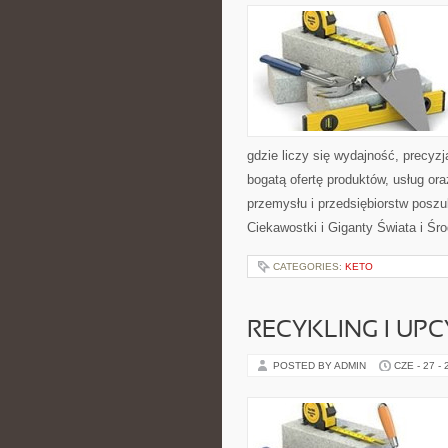
gdzie liczy się wydajność, precy
bogatą ofertę produktów, usług or
przemysłu i przedsiębiorstw posz
Ciekawostki i Giganty Świata i Ś
CATEGORIES:
KETO
RECYKLING I UP
POSTED BY ADMIN
CZE - 27 -