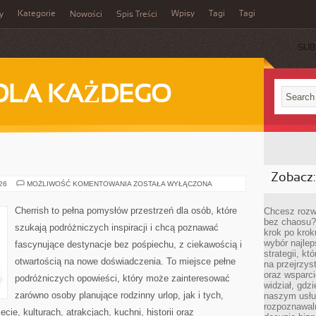
Kategorie
Wpisy
Tagi
Tagi
y
Nowości
Spis Treści
SUB
DLA KAŻDEGO
Zobacz:
MAROKO
026
MOŻLIWOŚĆ KOMENTOWANIA
ZOSTAŁA WYŁĄCZONA
Cherrish to pełna pomysłów przestrzeń dla osób, które
Chcesz rozwi
bez chaosu?
szukają podróżniczych inspiracji i chcą poznawać
krok po krok
wybór najlep
fascynujące destynacje bez pośpiechu, z ciekawością i
strategii, k
otwartością na nowe doświadczenia. To miejsce pełne
na przejrzys
oraz wsparci
podróżniczych opowieści, który może zainteresować
widział, gdz
zarówno osoby planujące rodzinny urlop, jak i tych,
naszym usłu
rozpoznawaln
ecie, kulturach, atrakcjach, kuchni, historii oraz