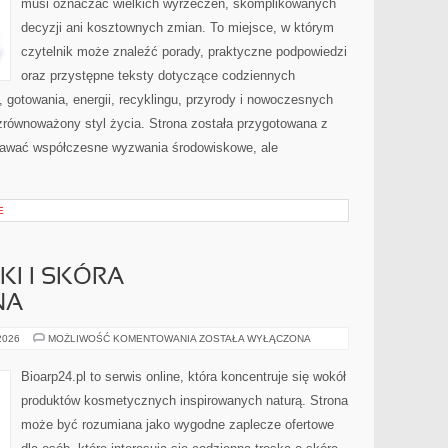
musi oznaczać wielkich wyrzeczeń, skomplikowanych
decyzji ani kosztownych zmian. To miejsce, w którym
czytelnik może znaleźć porady, praktyczne podpowiedzi
oraz przystępne teksty dotyczące codziennych
gotowania, energii, recyklingu, przyrody i nowoczesnych
zrównoważony styl życia. Strona została przygotowana z
nawać współczesne wyzwania środowiskowe, ale
E
I I SKÓRA
NA
DERMOKOSMETYKI
 2026
MOŻLIWOŚĆ KOMENTOWANIA
ZOSTAŁA WYŁĄCZONA
I
SKÓRA
PROBLEMATYCZNA
Bioarp24.pl to serwis online, która koncentruje się wokół
produktów kosmetycznych inspirowanych naturą. Strona
może być rozumiana jako wygodne zaplecze ofertowe