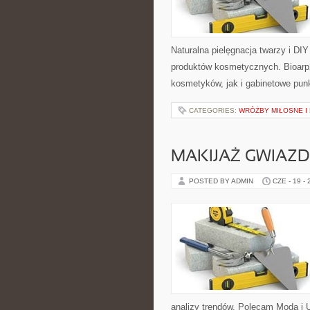
Naturalna pielęgnacja twarzy i DI
produktów kosmetycznych. Bioarp
kosmetyków, jak i gabinetowe pun
CATEGORIES:
WRÓŻBY MIŁOSNE I
MAKIJAŻ GWIAZD
POSTED BY ADMIN
CZE - 19 -
analizy trendów. Polecam Moda i U