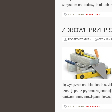
wszystkim na urodowych trikach, 
CATEGORIES:
ROZRYWKA
ZDROWE PRZEPI
POSTED BY ADMIN
CZE - 18 -
się wyłącznie na obietnicach szybk
szerzej: przez pryzmat regeneracj
zarówno osoby stawiające pierwsze
CATEGORIES:
GOLENIÓW