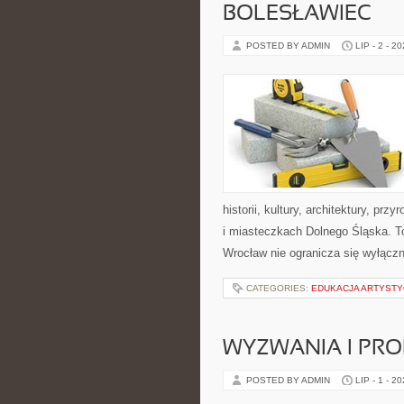
BOLESŁAWIEC
POSTED BY ADMIN
LIP - 2 - 2
historii, kultury, architektury, pr
i miasteczkach Dolnego Śląska. To
Wrocław nie ogranicza się wyłączn
CATEGORIES:
EDUKACJA ARTYST
WYZWANIA I PR
POSTED BY ADMIN
LIP - 1 - 2