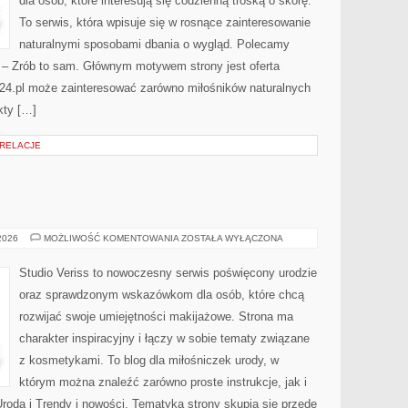
dla osób, które interesują się codzienną troską o skórę.
To serwis, która wpisuje się w rosnące zainteresowanie
naturalnymi sposobami dbania o wygląd. Polecamy
Y – Zrób to sam. Głównym motywem strony jest oferta
24.pl może zainteresować zarówno miłośników naturalnych
kty […]
 RELACJE
MAKIJAŻ
 2026
MOŻLIWOŚĆ KOMENTOWANIA
ZOSTAŁA WYŁĄCZONA
GWIAZD
Studio Veriss to nowoczesny serwis poświęcony urodzie
oraz sprawdzonym wskazówkom dla osób, które chcą
rozwijać swoje umiejętności makijażowe. Strona ma
charakter inspiracyjny i łączy w sobie tematy związane
z kosmetykami. To blog dla miłośniczek urody, w
którym można znaleźć zarówno proste instrukcje, jak i
roda i Trendy i nowości. Tematyka strony skupia się przede