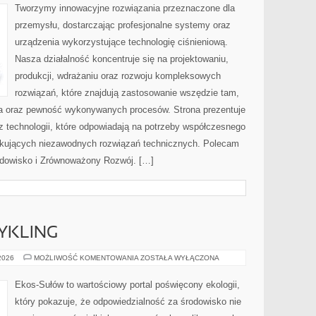
BRANŻY
Tworzymy innowacyjne rozwiązania przeznaczone dla
przemysłu, dostarczając profesjonalne systemy oraz
urządzenia wykorzystujące technologię ciśnieniową.
Nasza działalność koncentruje się na projektowaniu,
produkcji, wdrażaniu oraz rozwoju kompleksowych
rozwiązań, które znajdują zastosowanie wszędzie tam,
zja oraz pewność wykonywanych procesów. Strona prezentuje
az technologii, które odpowiadają na potrzeby współczesnego
ukujących niezawodnych rozwiązań technicznych. Polecam
rodowisko i Zrównoważony Rozwój. […]
CYKLING
RECYKLING
 2026
MOŻLIWOŚĆ KOMENTOWANIA
ZOSTAŁA WYŁĄCZONA
I
UPCYKLING
Ekos-Sułów to wartościowy portal poświęcony ekologii,
który pokazuje, że odpowiedzialność za środowisko nie