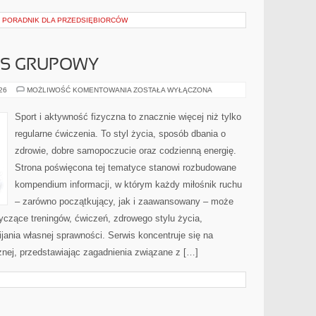
– PORADNIK DLA PRZEDSIĘBIORCÓW
ESS GRUPOWY
AEROBIK
026
MOŻLIWOŚĆ KOMENTOWANIA
ZOSTAŁA WYŁĄCZONA
I
FITNESS
GRUPOWY
Sport i aktywność fizyczna to znacznie więcej niż tylko
regularne ćwiczenia. To styl życia, sposób dbania o
zdrowie, dobre samopoczucie oraz codzienną energię.
Strona poświęcona tej tematyce stanowi rozbudowane
kompendium informacji, w którym każdy miłośnik ruchu
– zarówno początkujący, jak i zaawansowany – może
yczące treningów, ćwiczeń, zdrowego stylu życia,
ania własnej sprawności. Serwis koncentruje się na
znej, przedstawiając zagadnienia związane z […]