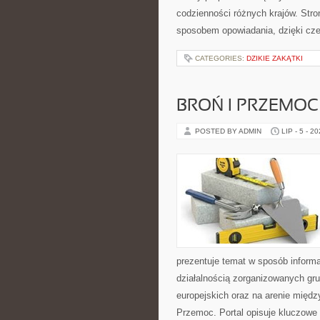
codzienności różnych krajów. Stro
sposobem opowiadania, dzięki c
CATEGORIES:
DZIKIE ZAKĄTKI
BROŃ I PRZEMOC
POSTED BY ADMIN
LIP - 5 - 2
prezentuje temat w sposób informa
działalnością zorganizowanych gr
europejskich oraz na arenie międz
Przemoc. Portal opisuje kluczowe