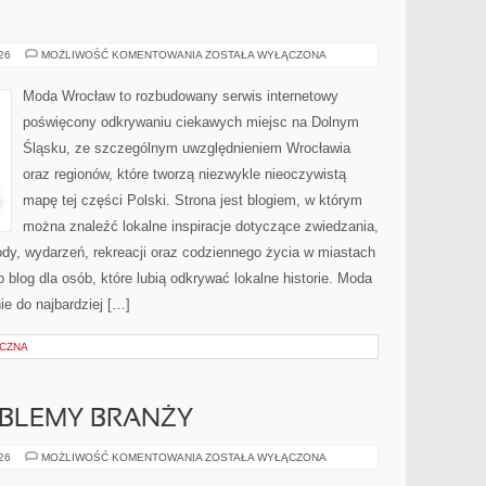
BOLESŁAWIEC
026
MOŻLIWOŚĆ KOMENTOWANIA
ZOSTAŁA WYŁĄCZONA
Moda Wrocław to rozbudowany serwis internetowy
poświęcony odkrywaniu ciekawych miejsc na Dolnym
Śląsku, ze szczególnym uwzględnieniem Wrocławia
oraz regionów, które tworzą niezwykle nieoczywistą
mapę tej części Polski. Strona jest blogiem, w którym
można znaleźć lokalne inspiracje dotyczące zwiedzania,
zyrody, wydarzeń, rekreacji oraz codziennego życia w miastach
 blog dla osób, które lubią odkrywać lokalne historie. Moda
ie do najbardziej […]
YCZNA
OBLEMY BRANŻY
WYZWANIA
026
MOŻLIWOŚĆ KOMENTOWANIA
ZOSTAŁA WYŁĄCZONA
I
PROBLEMY