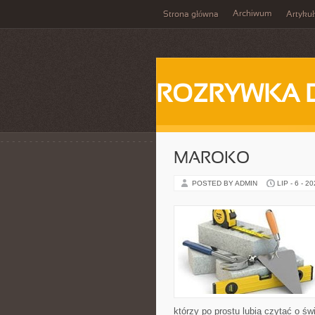
Archiwum
Strona główna
Artykuł
ROZRYWKA 
MAROKO
POSTED BY ADMIN
LIP - 6 - 2
którzy po prostu lubią czytać o świ