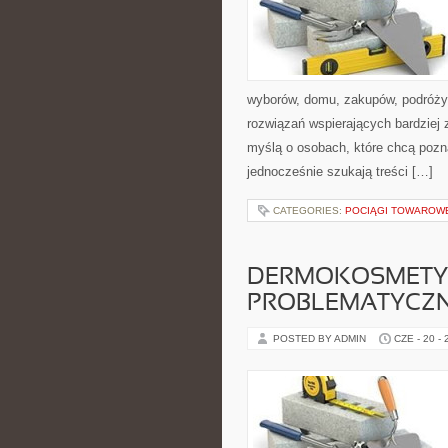
wyborów, domu, zakupów, podróży, 
rozwiązań wspierających bardziej 
myślą o osobach, które chcą poz
jednocześnie szukają treści […]
CATEGORIES:
POCIĄGI TOWAROW
DERMOKOSMETYK
PROBLEMATYCZ
POSTED BY ADMIN
CZE - 20 -