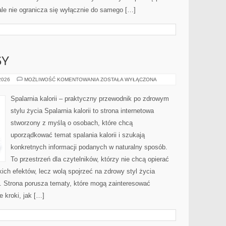
ale nie ogranicza się wyłącznie do samego […]
SY
ZDROWE
 2026
MOŻLIWOŚĆ KOMENTOWANIA
ZOSTAŁA WYŁĄCZONA
PRZEPISY
Spalarnia kalorii – praktyczny przewodnik po zdrowym
stylu życia Spalarnia kalorii to strona internetowa
stworzony z myślą o osobach, które chcą
uporządkować temat spalania kalorii i szukają
konkretnych informacji podanych w naturalny sposób.
To przestrzeń dla czytelników, którzy nie chcą opierać
ich efektów, lecz wolą spojrzeć na zdrowy styl życia
i. Strona porusza tematy, które mogą zainteresować
 kroki, jak […]