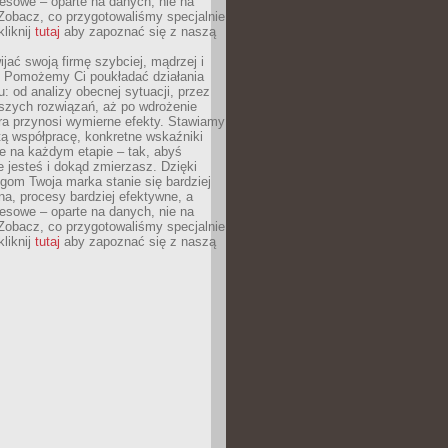
esowe – oparte na danych, nie na
Zobacz, co przygotowaliśmy specjalnie
kliknij
tutaj
aby zapoznać się z naszą
jać swoją firmę szybciej, mądrzej i
 Pomożemy Ci poukładać działania
u: od analizy obecnej sytuacji, przez
szych rozwiązań, aż po wdrożenie
tóra przynosi wymierne efekty. Stawiamy
tą współpracę, konkretne wskaźniki
e na każdym etapie – tak, abyś
ie jesteś i dokąd zmierzasz. Dzięki
gom Twoja marka stanie się bardziej
a, procesy bardziej efektywne, a
esowe – oparte na danych, nie na
Zobacz, co przygotowaliśmy specjalnie
kliknij
tutaj
aby zapoznać się z naszą