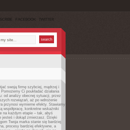
SCRIBE
FACEBOOK
TWITTER
jać swoją firmę szybciej, mądrzej i
 Pomożemy Ci poukładać działania
u: od analizy obecnej sytuacji, przez
szych rozwiązań, aż po wdrożenie
tóra przynosi wymierne efekty. Stawiamy
tą współpracę, konkretne wskaźniki
e na każdym etapie – tak, abyś
ie jesteś i dokąd zmierzasz. Dzięki
gom Twoja marka stanie się bardziej
a, procesy bardziej efektywne, a