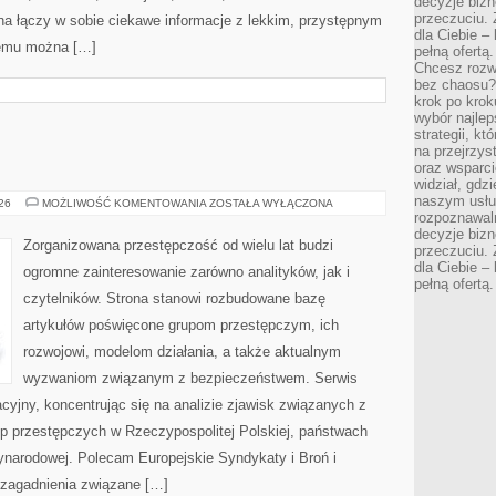
decyzje bizn
przeczuciu. 
na łączy w sobie ciekawe informacje z lekkim, przystępnym
dla Ciebie – 
zemu można […]
pełną ofertą.
Chcesz rozwi
bez chaosu?
krok po krok
wybór najlep
strategii, k
na przejrzys
oraz wsparci
widział, gdz
naszym usłu
BROŃ
026
MOŻLIWOŚĆ KOMENTOWANIA
ZOSTAŁA WYŁĄCZONA
I
rozpoznawaln
PRZEMOC
decyzje bizn
Zorganizowana przestępczość od wielu lat budzi
przeczuciu. 
dla Ciebie – 
ogromne zainteresowanie zarówno analityków, jak i
pełną ofertą.
czytelników. Strona stanowi rozbudowane bazę
artykułów poświęcone grupom przestępczym, ich
rozwojowi, modelom działania, a także aktualnym
wyzwaniom związanym z bezpieczeństwem. Serwis
cyjny, koncentrując się na analizie zjawisk związanych z
up przestępczych w Rzeczypospolitej Polskiej, państwach
ynarodowej. Polecam Europejskie Syndykaty i Broń i
 zagadnienia związane […]