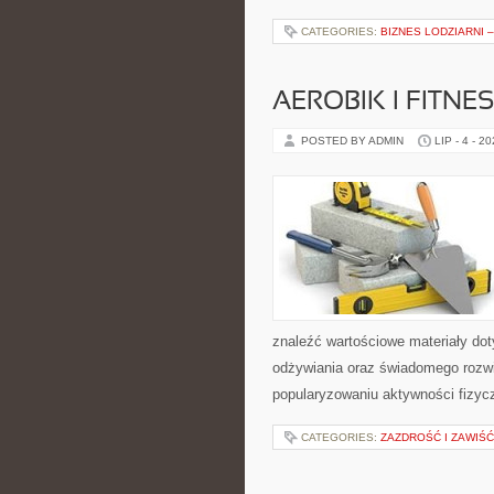
CATEGORIES:
BIZNES LODZIARNI 
AEROBIK I FITN
POSTED BY ADMIN
LIP - 4 - 2
znaleźć wartościowe materiały dot
odżywiania oraz świadomego rozwij
popularyzowaniu aktywności fizyc
CATEGORIES:
ZAZDROŚĆ I ZAWIŚĆ