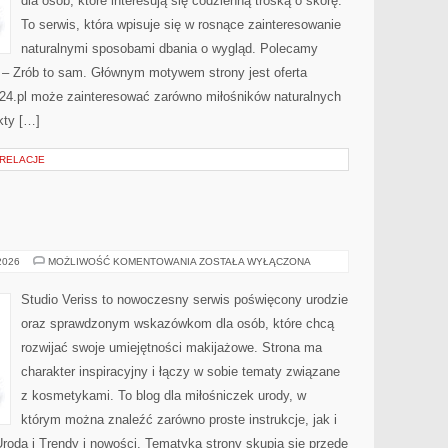
dla osób, które interesują się codzienną troską o skórę.
To serwis, która wpisuje się w rosnące zainteresowanie
naturalnymi sposobami dbania o wygląd. Polecamy
Y – Zrób to sam. Głównym motywem strony jest oferta
24.pl może zainteresować zarówno miłośników naturalnych
kty […]
 RELACJE
MAKIJAŻ
 2026
MOŻLIWOŚĆ KOMENTOWANIA
ZOSTAŁA WYŁĄCZONA
GWIAZD
Studio Veriss to nowoczesny serwis poświęcony urodzie
oraz sprawdzonym wskazówkom dla osób, które chcą
rozwijać swoje umiejętności makijażowe. Strona ma
charakter inspiracyjny i łączy w sobie tematy związane
z kosmetykami. To blog dla miłośniczek urody, w
którym można znaleźć zarówno proste instrukcje, jak i
roda i Trendy i nowości. Tematyka strony skupia się przede