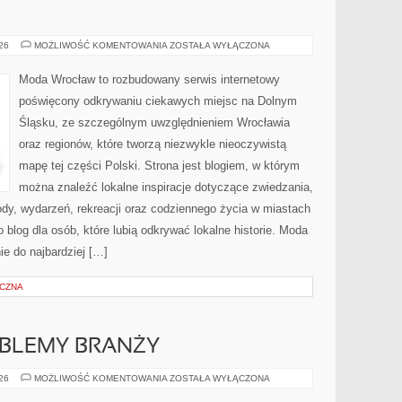
BOLESŁAWIEC
026
MOŻLIWOŚĆ KOMENTOWANIA
ZOSTAŁA WYŁĄCZONA
Moda Wrocław to rozbudowany serwis internetowy
poświęcony odkrywaniu ciekawych miejsc na Dolnym
Śląsku, ze szczególnym uwzględnieniem Wrocławia
oraz regionów, które tworzą niezwykle nieoczywistą
mapę tej części Polski. Strona jest blogiem, w którym
można znaleźć lokalne inspiracje dotyczące zwiedzania,
zyrody, wydarzeń, rekreacji oraz codziennego życia w miastach
 blog dla osób, które lubią odkrywać lokalne historie. Moda
ie do najbardziej […]
YCZNA
OBLEMY BRANŻY
WYZWANIA
026
MOŻLIWOŚĆ KOMENTOWANIA
ZOSTAŁA WYŁĄCZONA
I
PROBLEMY