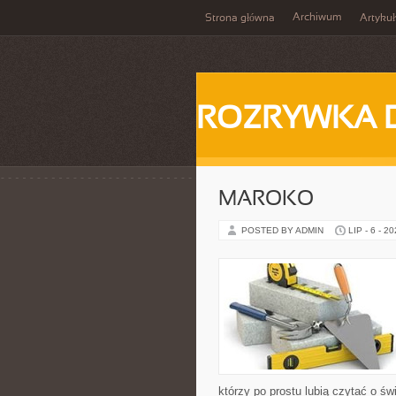
Archiwum
Strona główna
Artykuł
ROZRYWKA 
MAROKO
POSTED BY ADMIN
LIP - 6 - 2
którzy po prostu lubią czytać o świ