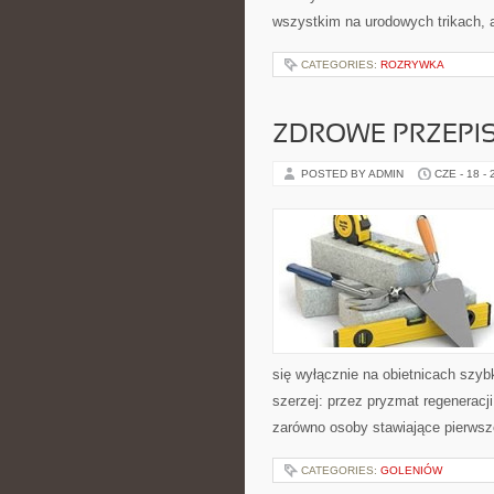
wszystkim na urodowych trikach, 
CATEGORIES:
ROZRYWKA
ZDROWE PRZEPI
POSTED BY ADMIN
CZE - 18 -
się wyłącznie na obietnicach szybk
szerzej: przez pryzmat regeneracj
zarówno osoby stawiające pierwsze
CATEGORIES:
GOLENIÓW