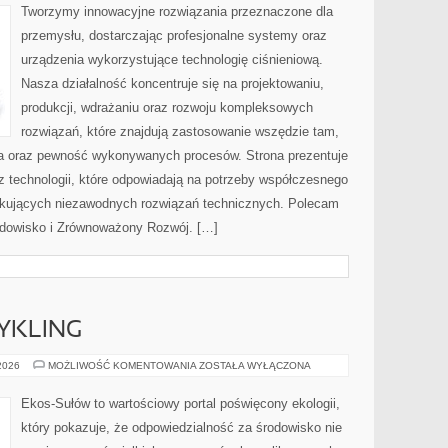
BRANŻY
Tworzymy innowacyjne rozwiązania przeznaczone dla
przemysłu, dostarczając profesjonalne systemy oraz
urządzenia wykorzystujące technologię ciśnieniową.
Nasza działalność koncentruje się na projektowaniu,
produkcji, wdrażaniu oraz rozwoju kompleksowych
rozwiązań, które znajdują zastosowanie wszędzie tam,
zja oraz pewność wykonywanych procesów. Strona prezentuje
az technologii, które odpowiadają na potrzeby współczesnego
ukujących niezawodnych rozwiązań technicznych. Polecam
rodowisko i Zrównoważony Rozwój. […]
CYKLING
RECYKLING
 2026
MOŻLIWOŚĆ KOMENTOWANIA
ZOSTAŁA WYŁĄCZONA
I
UPCYKLING
Ekos-Sułów to wartościowy portal poświęcony ekologii,
który pokazuje, że odpowiedzialność za środowisko nie