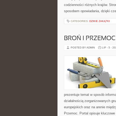
codzienności różnych krajów. Stro
sposobem opowiadania, dzięki c
CATEGORIES:
DZIKIE ZAKĄTKI
BROŃ I PRZEMOC
POSTED BY ADMIN
LIP - 5 - 2
prezentuje temat w sposób informa
działalnością zorganizowanych gr
europejskich oraz na arenie międz
Przemoc. Portal opisuje kluczowe