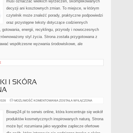
musi oznaczać wielkich wyrzeczeń, skomplikowanych
decyzji ani kosztownych zmian. To miejsce, w którym
czytelnik może znaleźć porady, praktyczne podpowiedzi
oraz przystępne teksty dotyczące codziennych
gotowania, energii, recyklingu, przyrody i nowoczesnych
zrównoważony styl życia. Strona została przygotowana z
nawać współczesne wyzwania środowiskowe, ale
E
I I SKÓRA
NA
DERMOKOSMETYKI
 2026
MOŻLIWOŚĆ KOMENTOWANIA
ZOSTAŁA WYŁĄCZONA
I
SKÓRA
PROBLEMATYCZNA
Bioarp24.pl to serwis online, która koncentruje się wokół
produktów kosmetycznych inspirowanych naturą. Strona
może być rozumiana jako wygodne zaplecze ofertowe