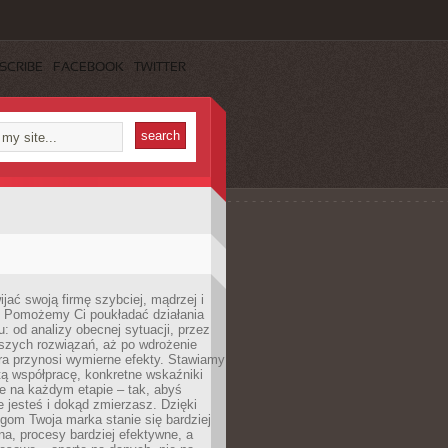
SCRIBE
FACEBOOK
TWITTER
jać swoją firmę szybciej, mądrzej i
 Pomożemy Ci poukładać działania
u: od analizy obecnej sytuacji, przez
szych rozwiązań, aż po wdrożenie
tóra przynosi wymierne efekty. Stawiamy
tą współpracę, konkretne wskaźniki
e na każdym etapie – tak, abyś
ie jesteś i dokąd zmierzasz. Dzięki
gom Twoja marka stanie się bardziej
a, procesy bardziej efektywne, a