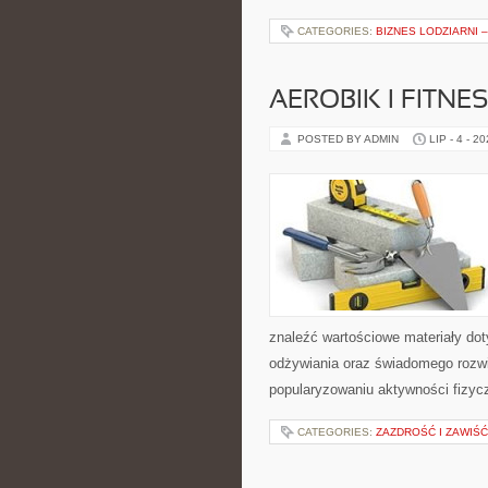
CATEGORIES:
BIZNES LODZIARNI 
AEROBIK I FITN
POSTED BY ADMIN
LIP - 4 - 2
znaleźć wartościowe materiały dot
odżywiania oraz świadomego rozwij
popularyzowaniu aktywności fizyc
CATEGORIES:
ZAZDROŚĆ I ZAWIŚĆ