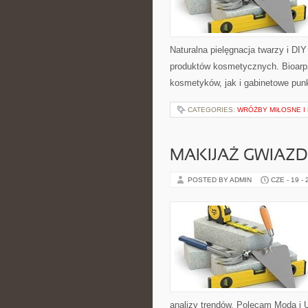
Naturalna pielęgnacja twarzy i DI
produktów kosmetycznych. Bioarp
kosmetyków, jak i gabinetowe pun
CATEGORIES:
WRÓŻBY MIŁOSNE I
MAKIJAŻ GWIAZD
POSTED BY ADMIN
CZE - 19 -
analizy trendów. Polecam Moda i U