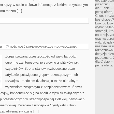
decyzje bizn
przeczuciu. 
na łączy w sobie ciekawe informacje z lekkim, przystępnym
dla Ciebie – 
zemu można […]
pełną ofertą.
Chcesz rozwi
bez chaosu?
krok po krok
wybór najlep
strategii, k
na przejrzys
oraz wsparci
widział, gdz
naszym usłu
BROŃ
026
MOŻLIWOŚĆ KOMENTOWANIA
ZOSTAŁA WYŁĄCZONA
I
rozpoznawaln
PRZEMOC
decyzje bizn
Zorganizowana przestępczość od wielu lat budzi
przeczuciu. 
dla Ciebie – 
ogromne zainteresowanie zarówno analityków, jak i
pełną ofertą.
czytelników. Strona stanowi rozbudowane bazę
artykułów poświęcone grupom przestępczym, ich
rozwojowi, modelom działania, a także aktualnym
wyzwaniom związanym z bezpieczeństwem. Serwis
cyjny, koncentrując się na analizie zjawisk związanych z
up przestępczych w Rzeczypospolitej Polskiej, państwach
ynarodowej. Polecam Europejskie Syndykaty i Broń i
 zagadnienia związane […]