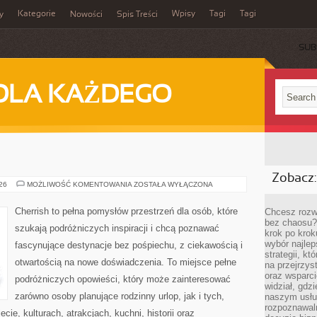
Kategorie
Wpisy
Tagi
Tagi
y
Nowości
Spis Treści
SUB
DLA KAŻDEGO
Zobacz:
MAROKO
026
MOŻLIWOŚĆ KOMENTOWANIA
ZOSTAŁA WYŁĄCZONA
Cherrish to pełna pomysłów przestrzeń dla osób, które
Chcesz rozwi
bez chaosu?
szukają podróżniczych inspiracji i chcą poznawać
krok po krok
wybór najlep
fascynujące destynacje bez pośpiechu, z ciekawością i
strategii, k
otwartością na nowe doświadczenia. To miejsce pełne
na przejrzys
oraz wsparci
podróżniczych opowieści, który może zainteresować
widział, gdz
zarówno osoby planujące rodzinny urlop, jak i tych,
naszym usłu
rozpoznawaln
ecie, kulturach, atrakcjach, kuchni, historii oraz