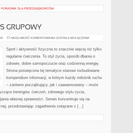
– PORADNIK DLA PRZEDSIĘBIORCÓW
ESS GRUPOWY
AEROBIK
026
MOŻLIWOŚĆ KOMENTOWANIA
ZOSTAŁA WYŁĄCZONA
I
FITNESS
GRUPOWY
Sport i aktywność fizyczna to znacznie więcej niż tylko
regularne ćwiczenia. To styl życia, sposób dbania o
zdrowie, dobre samopoczucie oraz codzienną energię.
Strona poświęcona tej tematyce stanowi rozbudowane
kompendium informacji, w którym każdy miłośnik ruchu
– zarówno początkujący, jak i zaawansowany – może
yczące treningów, ćwiczeń, zdrowego stylu życia,
ania własnej sprawności. Serwis koncentruje się na
znej, przedstawiając zagadnienia związane z […]