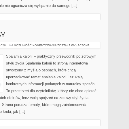
ale nie ogranicza się wyłącznie do samego […]
SY
ZDROWE
 2026
MOŻLIWOŚĆ KOMENTOWANIA
ZOSTAŁA WYŁĄCZONA
PRZEPISY
Spalarnia kalorii – praktyczny przewodnik po zdrowym
stylu życia Spalarnia kalorii to strona internetowa
stworzony z myślą o osobach, które chcą
uporządkować temat spalania kalorii i szukają
konkretnych informacji podanych w naturalny sposób.
To przestrzeń dla czytelników, którzy nie chcą opierać
ich efektów, lecz wolą spojrzeć na zdrowy styl życia
i. Strona porusza tematy, które mogą zainteresować
 kroki, jak […]