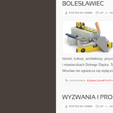
BOLESŁAWIEC
POSTED BY ADMIN
LIP - 2 - 2
historii, kultury, architektury, pr
i miasteczkach Dolnego Śląska. To
Wrocław nie ogranicza się wyłączn
CATEGORIES:
EDUKACJA ARTYST
WYZWANIA I PR
POSTED BY ADMIN
LIP - 1 - 2