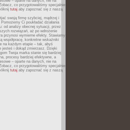
esowe – oparte na danych, nie na
Zobacz, co przygotowaliśmy specjalnie
kliknij
tutaj
aby zapoznać się z naszą
jać swoją firmę szybciej, mądrzej i
 Pomożemy Ci poukładać działania
u: od analizy obecnej sytuacji, przez
szych rozwiązań, aż po wdrożenie
tóra przynosi wymierne efekty. Stawiamy
tą współpracę, konkretne wskaźniki
e na każdym etapie – tak, abyś
ie jesteś i dokąd zmierzasz. Dzięki
gom Twoja marka stanie się bardziej
a, procesy bardziej efektywne, a
esowe – oparte na danych, nie na
Zobacz, co przygotowaliśmy specjalnie
kliknij
tutaj
aby zapoznać się z naszą