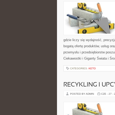
gdzie liczy się wydajność, precy
bogatą ofertę produktów, usług or
przemysłu i przedsiębiorstw posz
Ciekawostki i Giganty Świata i Ś
CATEGORIES:
KETO
RECYKLING I UP
POSTED BY ADMIN
CZE - 27 -