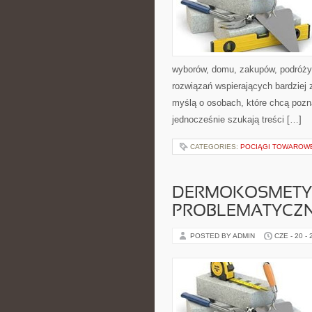
wyborów, domu, zakupów, podróży, 
rozwiązań wspierających bardziej 
myślą o osobach, które chcą poz
jednocześnie szukają treści […]
CATEGORIES:
POCIĄGI TOWAROW
DERMOKOSMETYK
PROBLEMATYCZ
POSTED BY ADMIN
CZE - 20 -