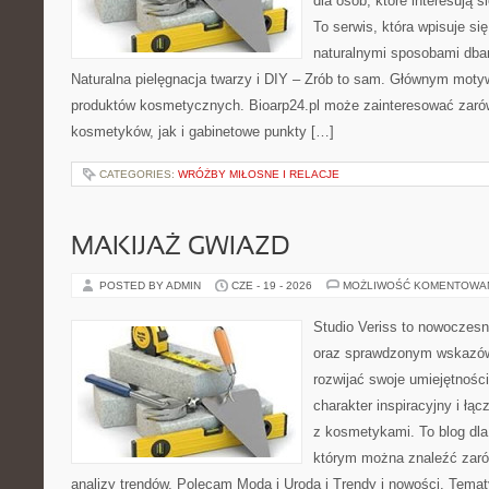
dla osób, które interesują s
To serwis, która wpisuje si
naturalnymi sposobami dba
Naturalna pielęgnacja twarzy i DIY – Zrób to sam. Głównym motyw
produktów kosmetycznych. Bioarp24.pl może zainteresować zaró
kosmetyków, jak i gabinetowe punkty […]
CATEGORIES:
WRÓŻBY MIŁOSNE I RELACJE
MAKIJAŻ GWIAZD
POSTED BY ADMIN
CZE - 19 - 2026
MOŻLIWOŚĆ KOMENTOWA
Studio Veriss to nowoczesn
oraz sprawdzonym wskazów
rozwijać swoje umiejętnośc
charakter inspiracyjny i łą
z kosmetykami. To blog dla
którym można znaleźć zarówn
analizy trendów. Polecam Moda i Uroda i Trendy i nowości. Temat