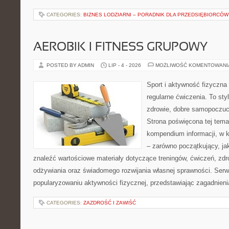
CATEGORIES:
BIZNES LODZIARNI – PORADNIK DLA PRZEDSIĘBIORCÓW
AEROBIK I FITNESS GRUPOWY
POSTED BY ADMIN
LIP - 4 - 2026
MOŻLIWOŚĆ KOMENTOWAN
Sport i aktywność fizyczna 
regularne ćwiczenia. To sty
zdrowie, dobre samopoczuci
Strona poświęcona tej tem
kompendium informacji, w k
– zarówno początkujący, j
znaleźć wartościowe materiały dotyczące treningów, ćwiczeń, zdr
odżywiania oraz świadomego rozwijania własnej sprawności. Serwi
popularyzowaniu aktywności fizycznej, przedstawiając zagadnien
CATEGORIES:
ZAZDROŚĆ I ZAWIŚĆ