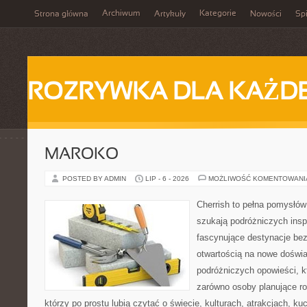
Archiwum
Kategorie
Strona główna
Artykuły
Nowości
Spi
ROZRYWKA DLA KAŻD
MAROKO
POSTED BY ADMIN
LIP - 6 - 2026
MOŻLIWOŚĆ KOMENTOWAN
Cherrish to pełna pomysłów 
szukają podróżniczych insp
fascynujące destynacje bez
otwartością na nowe doświa
podróżniczych opowieści, 
zarówno osoby planujące rod
którzy po prostu lubią czytać o świecie, kulturach, atrakcjach, kuch