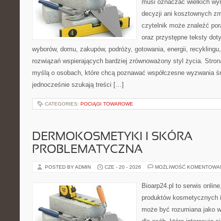
musi oznaczać wielkich wy
decyzji ani kosztownych zm
czytelnik może znaleźć por
oraz przystępne teksty do
wyborów, domu, zakupów, podróży, gotowania, energii, recyklingu
rozwiązań wspierających bardziej zrównoważony styl życia. Stro
myślą o osobach, które chcą poznawać współczesne wyzwania ś
jednocześnie szukają treści […]
CATEGORIES:
POCIĄGI TOWAROWE
DERMOKOSMETYKI I SKÓRA
PROBLEMATYCZNA
POSTED BY ADMIN
CZE - 20 - 2026
MOŻLIWOŚĆ KOMENTOWA
Bioarp24.pl to serwis online
produktów kosmetycznych i
może być rozumiana jako w