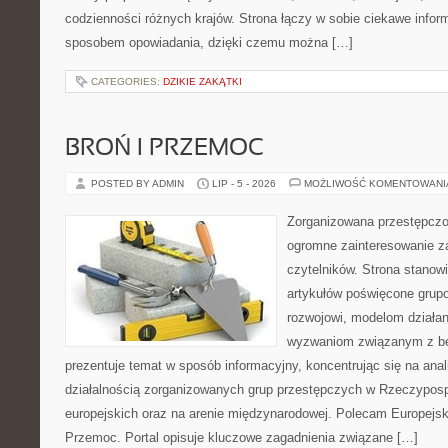
codzienności różnych krajów. Strona łączy w sobie ciekawe infor
sposobem opowiadania, dzięki czemu można […]
CATEGORIES:
DZIKIE ZAKĄTKI
BROŃ I PRZEMOC
POSTED BY ADMIN
LIP - 5 - 2026
MOŻLIWOŚĆ KOMENTOWAN
Zorganizowana przestępczoś
ogromne zainteresowanie za
czytelników. Strona stano
artykułów poświęcone grup
rozwojowi, modelom działan
wyzwaniom związanym z b
prezentuje temat w sposób informacyjny, koncentrując się na anal
działalnością zorganizowanych grup przestępczych w Rzeczypospo
europejskich oraz na arenie międzynarodowej. Polecam Europejsk
Przemoc. Portal opisuje kluczowe zagadnienia związane […]