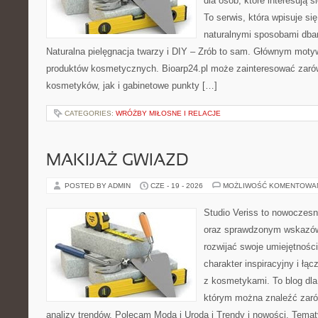
dla osób, które interesują s
To serwis, która wpisuje si
naturalnymi sposobami dba
Naturalna pielęgnacja twarzy i DIY – Zrób to sam. Głównym motyw
produktów kosmetycznych. Bioarp24.pl może zainteresować zaró
kosmetyków, jak i gabinetowe punkty […]
CATEGORIES:
WRÓŻBY MIŁOSNE I RELACJE
MAKIJAŻ GWIAZD
POSTED BY ADMIN
CZE - 19 - 2026
MOŻLIWOŚĆ KOMENTOWA
Studio Veriss to nowoczesn
oraz sprawdzonym wskazów
rozwijać swoje umiejętnośc
charakter inspiracyjny i łą
z kosmetykami. To blog dla
którym można znaleźć zarówn
analizy trendów. Polecam Moda i Uroda i Trendy i nowości. Temat