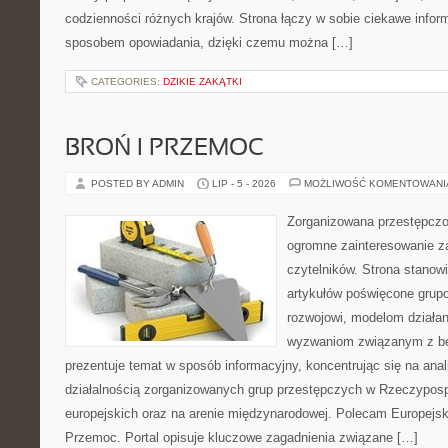
codzienności różnych krajów. Strona łączy w sobie ciekawe infor
sposobem opowiadania, dzięki czemu można […]
CATEGORIES:
DZIKIE ZAKĄTKI
BROŃ I PRZEMOC
POSTED BY ADMIN
LIP - 5 - 2026
MOŻLIWOŚĆ KOMENTOWAN
Zorganizowana przestępczoś
ogromne zainteresowanie za
czytelników. Strona stano
artykułów poświęcone grup
rozwojowi, modelom działan
wyzwaniom związanym z b
prezentuje temat w sposób informacyjny, koncentrując się na anal
działalnością zorganizowanych grup przestępczych w Rzeczypospo
europejskich oraz na arenie międzynarodowej. Polecam Europejsk
Przemoc. Portal opisuje kluczowe zagadnienia związane […]