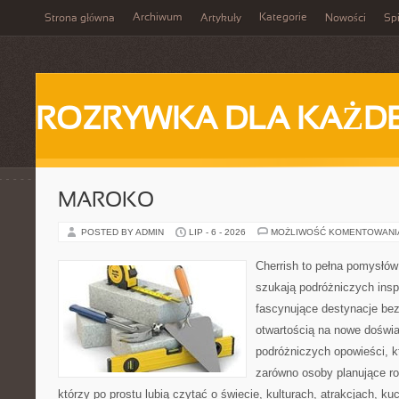
Archiwum
Kategorie
Strona główna
Artykuły
Nowości
Spi
ROZRYWKA DLA KAŻD
MAROKO
POSTED BY ADMIN
LIP - 6 - 2026
MOŻLIWOŚĆ KOMENTOWAN
Cherrish to pełna pomysłów 
szukają podróżniczych insp
fascynujące destynacje bez
otwartością na nowe doświa
podróżniczych opowieści, 
zarówno osoby planujące rod
którzy po prostu lubią czytać o świecie, kulturach, atrakcjach, kuch