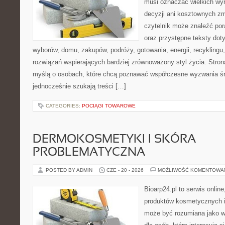
musi oznaczać wielkich wy
decyzji ani kosztownych zm
czytelnik może znaleźć por
oraz przystępne teksty do
wyborów, domu, zakupów, podróży, gotowania, energii, recyklingu
rozwiązań wspierających bardziej zrównoważony styl życia. Stro
myślą o osobach, które chcą poznawać współczesne wyzwania ś
jednocześnie szukają treści […]
CATEGORIES:
POCIĄGI TOWAROWE
DERMOKOSMETYKI I SKÓRA
PROBLEMATYCZNA
POSTED BY ADMIN
CZE - 20 - 2026
MOŻLIWOŚĆ KOMENTOWA
Bioarp24.pl to serwis online
produktów kosmetycznych i
może być rozumiana jako w