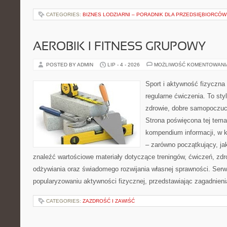
CATEGORIES:
BIZNES LODZIARNI – PORADNIK DLA PRZEDSIĘBIORCÓW
AEROBIK I FITNESS GRUPOWY
POSTED BY ADMIN
LIP - 4 - 2026
MOŻLIWOŚĆ KOMENTOWAN
Sport i aktywność fizyczna 
regularne ćwiczenia. To sty
zdrowie, dobre samopoczuci
Strona poświęcona tej tem
kompendium informacji, w k
– zarówno początkujący, j
znaleźć wartościowe materiały dotyczące treningów, ćwiczeń, zdr
odżywiania oraz świadomego rozwijania własnej sprawności. Serwi
popularyzowaniu aktywności fizycznej, przedstawiając zagadnien
CATEGORIES:
ZAZDROŚĆ I ZAWIŚĆ