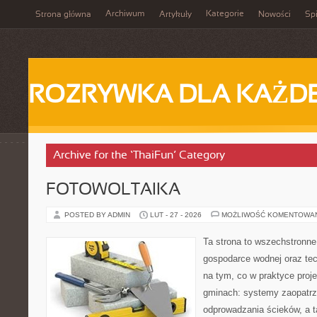
Archiwum
Kategorie
Strona główna
Artykuły
Nowości
Spi
ROZRYWKA DLA KAŻD
Archive for the ‘ThaiFun’ Category
FOTOWOLTAIKA
POSTED BY ADMIN
LUT - 27 - 2026
MOŻLIWOŚĆ KOMENTOWA
Ta strona to wszechstronne
gospodarce wodnej oraz tech
na tym, co w praktyce proje
gminach: systemy zaopatrz
odprowadzania ścieków, a 