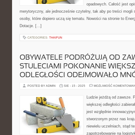
opadowych. Całość jest op
merytoryczny, ale jednocześnie czytelny, tak aby po treści mogli 
osoby, które dopiero uczą się tematu. Nowości na stronie to Ener
Dotacje. […]
CATEGORIES:
THAIFUN
OBYWATELE PODRÓŻUJĄ OD ZAW
STULECIAMI POKONANIE WIĘKSZ
ODLEGŁOŚCI ODEJMOWAŁO MNÓ
POSTED BY ADMIN
SIE - 15 - 2025
MOŻLIWOŚĆ KOMENTOWA
Ludzie jeżdżą od zawsze. 
większej odległości zabiera
jest względnie innowacyjny
stworzonym przez nas kraju
niewielu uczelniach, stąd te
zapotrzebowanie na logisty