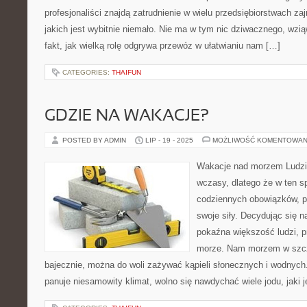
profesjonaliści znajdą zatrudnienie w wielu przedsiębiorstwach za
jakich jest wybitnie niemało. Nie ma w tym nic dziwacznego, wz
fakt, jak wielką rolę odgrywa przewóz w ułatwianiu nam […]
CATEGORIES:
THAIFUN
GDZIE NA WAKACJE?
POSTED BY ADMIN
LIP - 19 - 2025
MOŻLIWOŚĆ KOMENTOWAN
Wakacje nad morzem Ludzie
wczasy, dlatego że w ten 
codziennych obowiązków, p
swoje siły. Decydując się 
pokaźna większość ludzi, p
morze. Nam morzem w szcze
bajecznie, można do woli zażywać kąpieli słonecznych i wodnyc
panuje niesamowity klimat, wolno się nawdychać wiele jodu, jaki 