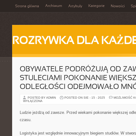
Archiwum
Kategorie
Strona główna
Artykuły
Nowości
Spi
ROZRYWKA DLA KAŻD
OBYWATELE PODRÓŻUJĄ OD ZAW
STULECIAMI POKONANIE WIĘKSZ
ODLEGŁOŚCI ODEJMOWAŁO MNÓ
POSTED BY ADMIN
POSTED ON SIE - 15 - 2025
MOŻLIWOŚĆ 
WYŁĄCZONA
Ludzie jeżdżą od zawsze. Przed wiekami pokonanie większej odleg
czasu.
Logistyka jest względnie innowacyjnym biegiem studiów. W stwor