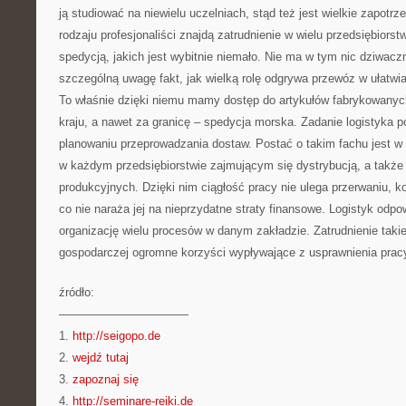
ją studiować na niewielu uczelniach, stąd też jest wielkie zapotr
rodzaju profesjonaliści znajdą zatrudnienie w wielu przedsiębiors
spedycją, jakich jest wybitnie niemało. Nie ma w tym nic dziwac
szczególną uwagę fakt, jak wielką rolę odgrywa przewóz w ułatwi
To właśnie dzięki niemu mamy dostęp do artykułów fabrykowany
kraju, a nawet za granicę – spedycja morska. Zadanie logistyka 
planowaniu przeprowadzania dostaw. Postać o takim fachu jest w
w każdym przedsiębiorstwie zajmującym się dystrybucją, a takż
produkcyjnych. Dzięki nim ciągłość pracy nie ulega przerwaniu, ko
co nie naraża jej na nieprzydatne straty finansowe. Logistyk odpo
organizację wielu procesów w danym zakładzie. Zatrudnienie taki
gospodarczej ogromne korzyści wypływające z usprawnienia pracy
źródło:
———————————
1.
http://seigopo.de
2.
wejdź tutaj
3.
zapoznaj się
4.
http://seminare-reiki.de