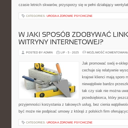
czasie letnich skwarów, przysporzy się w pełni działający wentylat
CATEGORIES:
URODA A ZDROWIE PSYCHICZNE
W JAKI SPOSÓB ZDOBYWAĆ LINK
WITRYNY INTERNETOWEJ?
POSTED BY ADMIN
LIP - 5 - 2025
MOŻLIWOŚĆ KOMENTOWAN
Jak promować swój e-skle
cechuje się relatywnie wy
krajowi klienci mają sporo 
niewątpliwie bardzo przeszk
tak czy siak nie można uwa
przedsiębiorca, który jeszcz
przyjemności korzystania z takowych usług, bez cienia wątpliwo
być może nie podpisać umowy z którąś z polskich firm oferując
CATEGORIES:
URODA A ZDROWIE PSYCHICZNE