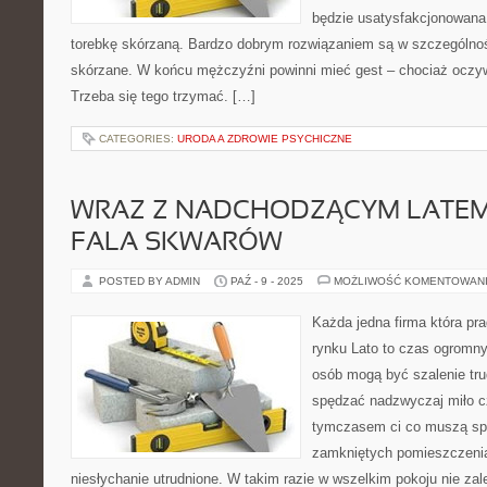
będzie usatysfakcjonowana,
torebkę skórzaną. Bardzo dobrym rozwiązaniem są w szczególnoś
skórzane. W końcu mężczyźni powinni mieć gest – chociaż oczyw
Trzeba się tego trzymać. […]
CATEGORIES:
URODA A ZDROWIE PSYCHICZNE
WRAZ Z NADCHODZĄCYM LATEM
FALA SKWARÓW
POSTED BY ADMIN
PAŹ - 9 - 2025
MOŻLIWOŚĆ KOMENTOWAN
Każda jedna firma która pr
rynku Lato to czas ogromnyc
osób mogą być szalenie tr
spędzać nadzwyczaj miło c
tymczasem ci co muszą sp
zamkniętych pomieszczeni
niesłychanie utrudnione. W takim razie w wszelkim pokoju nie zale