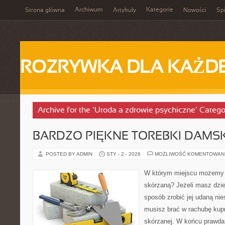
Archiwum
Kategorie
Strona główna
Artykuły
Nowości
Spi
ROZRYWKA DLA KAŻD
Archive for the ‘Uroda a zdrowie psychiczne’ Catego
BARDZO PIĘKNE TOREBKI DAMSK
POSTED BY ADMIN
STY - 2 - 2026
MOŻLIWOŚĆ KOMENTOWAN
W którym miejscu możemy k
skórzaną? Jeżeli masz dzi
sposób zrobić jej udaną ni
musisz brać w rachubę kupn
skórzanej. W końcu prawda 