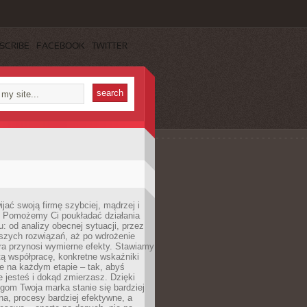
SCRIBE
FACEBOOK
TWITTER
jać swoją firmę szybciej, mądrzej i
 Pomożemy Ci poukładać działania
u: od analizy obecnej sytuacji, przez
szych rozwiązań, aż po wdrożenie
tóra przynosi wymierne efekty. Stawiamy
tą współpracę, konkretne wskaźniki
e na każdym etapie – tak, abyś
ie jesteś i dokąd zmierzasz. Dzięki
gom Twoja marka stanie się bardziej
a, procesy bardziej efektywne, a