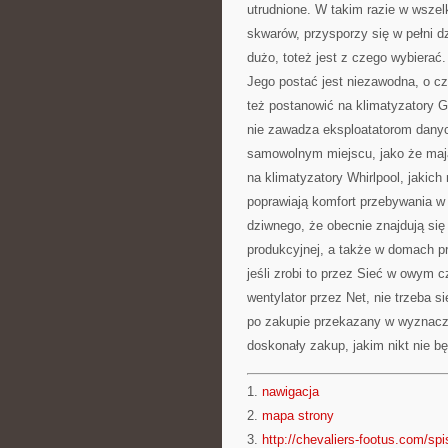
utrudnione. W takim razie w wszelk
skwarów, przysporzy się w pełni dz
dużo, toteż jest z czego wybierać.
Jego postać jest niezawodna, o cz
też postanowić na klimatyzatory Gre
nie zawadza eksploatatorom dany
samowolnym miejscu, jako że mają
na klimatyzatory Whirlpool, jakic
poprawiają komfort przebywania w
dziwnego, że obecnie znajdują się
produkcyjnej, a także w domach p
jeśli zrobi to przez Sieć w owym 
wentylator przez Net, nie trzeba 
po zakupie przekazany w wyznaczo
doskonały zakup, jakim nikt nie b
1.
nawigacja
2.
mapa strony
3.
http://chevaliers-footus.com/spi