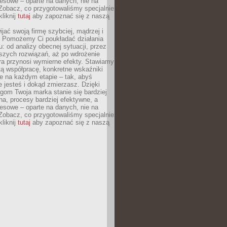
esowe – oparte na danych, nie na
Zobacz, co przygotowaliśmy specjalnie
kliknij
tutaj
aby zapoznać się z naszą
jać swoją firmę szybciej, mądrzej i
 Pomożemy Ci poukładać działania
u: od analizy obecnej sytuacji, przez
szych rozwiązań, aż po wdrożenie
tóra przynosi wymierne efekty. Stawiamy
tą współpracę, konkretne wskaźniki
e na każdym etapie – tak, abyś
ie jesteś i dokąd zmierzasz. Dzięki
gom Twoja marka stanie się bardziej
a, procesy bardziej efektywne, a
esowe – oparte na danych, nie na
Zobacz, co przygotowaliśmy specjalnie
kliknij
tutaj
aby zapoznać się z naszą