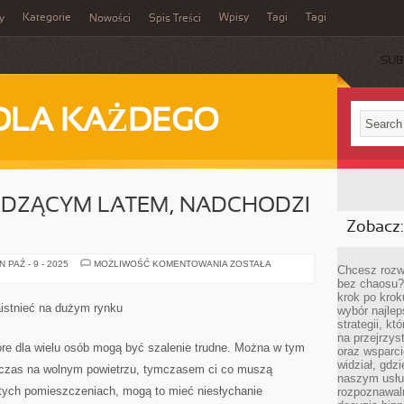
Kategorie
Wpisy
Tagi
Tagi
y
Nowości
Spis Treści
SUB
DLA KAŻDEGO
DZĄCYM LATEM, NADCHODZI
Zobacz:
WRAZ
 PAŹ - 9 - 2025
MOŻLIWOŚĆ KOMENTOWANIA
ZOSTAŁA
Chcesz rozwi
Z
bez chaosu?
NADCHODZĄCYM
LATEM,
krok po krok
NADCHODZI
aistnieć na dużym rynku
wybór najlep
FALA
SKWARÓW
strategii, k
na przejrzys
óre dla wielu osób mogą być szalenie trudne. Można w tym
oraz wsparci
widział, gdz
 czas na wolnym powietrzu, tymczasem ci co muszą
naszym usłu
tych pomieszczeniach, mogą to mieć niesłychanie
rozpoznawaln