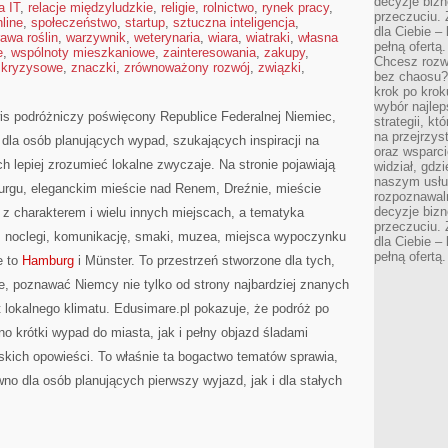
decyzje bizn
a IT
,
relacje międzyludzkie
,
religie
,
rolnictwo
,
rynek pracy
,
przeczuciu. 
line
,
społeczeństwo
,
startup
,
sztuczna inteligencja
,
dla Ciebie – 
awa roślin
,
warzywnik
,
weterynaria
,
wiara
,
wiatraki
,
własna
pełną ofertą.
e
,
wspólnoty mieszkaniowe
,
zainteresowania
,
zakupy
,
Chcesz rozwi
 kryzysowe
,
znaczki
,
zrównoważony rozwój
,
związki
,
bez chaosu?
krok po krok
wybór najlep
is podróżniczy poświęcony Republice Federalnej Niemiec,
strategii, k
na przejrzys
ji dla osób planujących wypad, szukających inspiracji na
oraz wsparci
h lepiej zrozumieć lokalne zwyczaje. Na stronie pojawiają
widział, gdz
naszym usłu
burgu, eleganckim mieście nad Renem, Dreźnie, mieście
rozpoznawaln
decyzje bizn
 charakterem i wielu innych miejscach, a tematyka
przeczuciu. 
, noclegi, komunikację, smaki, muzea, miejsca wypoczynku
dla Ciebie – 
pełną ofertą.
e to
Hamburg
i Münster. To przestrzeń stworzone dla tych,
, poznawać Niemcy nie tylko od strony najbardziej znanych
t lokalnego klimatu. Edusimare.pl pokazuje, że podróż po
krótki wypad do miasta, jak i pełny objazd śladami
ejskich opowieści. To właśnie ta bogactwo tematów sprawia,
o dla osób planujących pierwszy wyjazd, jak i dla stałych