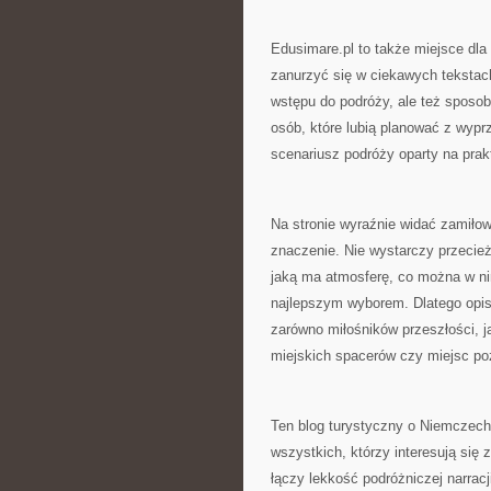
Edusimare.pl to także miejsce dla
zanurzyć się w ciekawych tekstac
wstępu do podróży, ale też sposob
osób, które lubią planować z wyp
scenariusz podróży oparty na pr
Na stronie wyraźnie widać zamiłow
znaczenie. Nie wystarczy przecież
jaką ma atmosferę, co można w ni
najlepszym wyborem. Dlatego opi
zarówno miłośników przeszłości, j
miejskich spacerów czy miejsc p
Ten blog turystyczny o Niemczech 
wszystkich, którzy interesują się 
łączy lekkość podróżniczej narrac