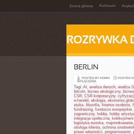
Archiwum
Strona główna
Artykuł
ROZRYWKA 
BERLIN
POSTED BY ADMIN
POSTED ON
WYŁĄCZONA
Tagi:
AI
,
analiza danych
,
analiza
bitcoin
,
biznes ekologiczny
,
bizne
CSR
,
CSR korporacyjny
,
cyfryzacj
e-handel
,
ekologia
,
ekonomia glob
etyka
,
filozofia
,
finanse osobiste
,
fundraising
,
fundusze europejskie
zagraniczny
,
hobby
,
hobby artysty
integracja społeczna
,
kolekcjoner
logistyka morska
,
majsterkowanie
obsługa klienta
,
ochrona środowis
prawo własności
,
programowanie
,