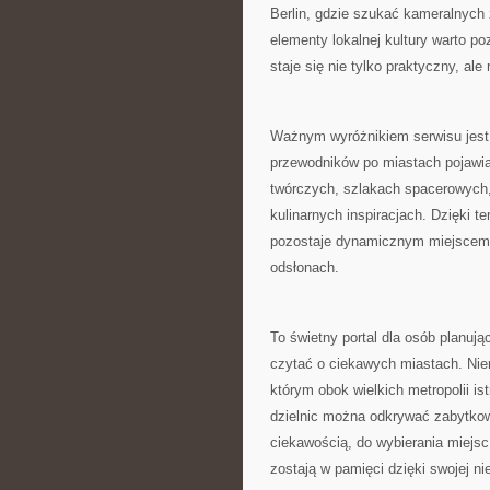
Berlin, gdzie szukać kameralnych 
elementy lokalnej kultury warto po
staje się nie tylko praktyczny, al
Ważnym wyróżnikiem serwisu jest
przewodników po miastach pojawiaj
twórczych, szlakach spacerowych
kulinarnych inspiracjach. Dzięki t
pozostaje dynamicznym miejscem d
odsłonach.
To świetny portal dla osób planując
czytać o ciekawych miastach. Nie
którym obok wielkich metropolii i
dzielnic można odkrywać zabytkow
ciekawością, do wybierania miejsc 
zostają w pamięci dzięki swojej ni