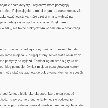
znajdzie charakterystyki regionów, które pomagają
końca. Pojawiają się tu treści o tym, co warto zobaczyć,
aplanować logistykę, które części miasta wybrać na
ejsca nadają się na spokojny spacer. Dzięki temu
em wiedzy, ale także praktycznym wsparciem w organizacji
zechstronność. Z jednej strony można tu znaleźć tematy
popularne miejsca. Z drugiej strony serwis trafia również do
ywne pomysły na wyjazd. Zamiast ograniczać się tylko do
iec, blog pokazuje również miejsca poza głównym nurtem.
pis może stać się zachętą do odkrywania Niemiec w sposób
 podróżniczą bibliotekę dla osób, które chcą poczuć
chodzi tu wyłącznie o suche fakty, lecz o budowanie
 narrację. Czytelnik może dowiedzieć się, jak wygląda letni