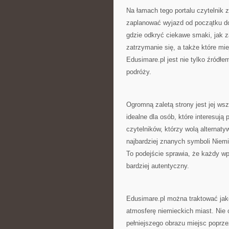
Na łamach tego portalu czytelnik 
zaplanować wyjazd od początku do 
gdzie odkryć ciekawe smaki, jak z
zatrzymanie się, a także które mi
Edusimare.pl jest nie tylko źródł
podróży.
Ogromną zaletą strony jest jej ws
idealne dla osób, które interesują 
czytelników, którzy wolą alternat
najbardziej znanych symboli Niem
To podejście sprawia, że każdy w
bardziej autentyczny.
Edusimare.pl można traktować jako
atmosferę niemieckich miast. Nie 
pełniejszego obrazu miejsc poprzez