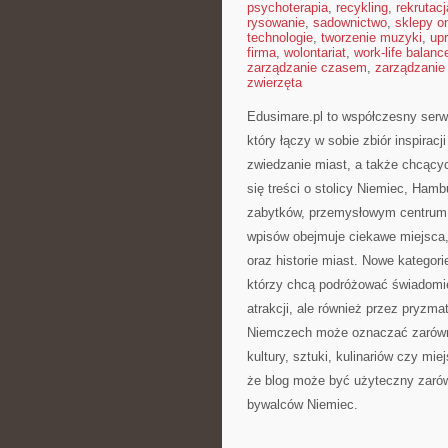
psychoterapia
,
recykling
,
rekrutacj
rysowanie
,
sadownictwo
,
sklepy on
technologie
,
tworzenie muzyki
,
upr
firma
,
wolontariat
,
work-life balanc
zarządzanie czasem
,
zarządzanie
zwierzęta
Edusimare.pl to współczesny serw
który łączy w sobie zbiór inspirac
zwiedzanie miast, a także chcącyc
się treści o stolicy Niemiec, Ham
zabytków, przemysłowym centrum z
wpisów obejmuje ciekawe miejsca
oraz historie miast. Nowe kategori
którzy chcą podróżować świadomie
atrakcji, ale również przez pryzma
Niemczech może oznaczać zarówno 
kultury, sztuki, kulinariów czy mi
że blog może być użyteczny zarówn
bywalców Niemiec.