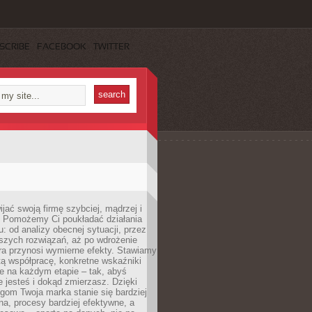
SCRIBE
FACEBOOK
TWITTER
jać swoją firmę szybciej, mądrzej i
 Pomożemy Ci poukładać działania
u: od analizy obecnej sytuacji, przez
szych rozwiązań, aż po wdrożenie
tóra przynosi wymierne efekty. Stawiamy
tą współpracę, konkretne wskaźniki
e na każdym etapie – tak, abyś
ie jesteś i dokąd zmierzasz. Dzięki
gom Twoja marka stanie się bardziej
a, procesy bardziej efektywne, a