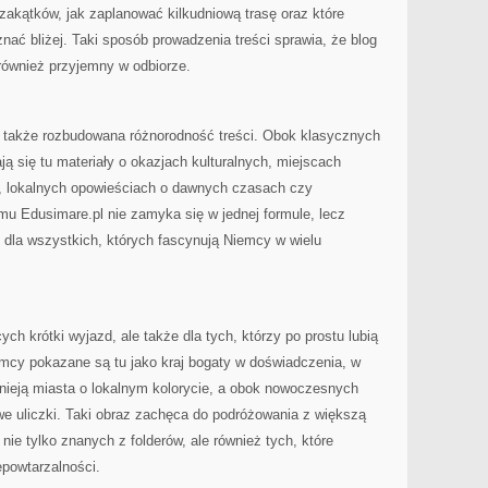
zakątków, jak zaplanować kilkudniową trasę oraz które
znać bliżej. Taki sposób prowadzenia treści sprawia, że blog
e również przyjemny w odbiorze.
 także rozbudowana różnorodność treści. Obok klasycznych
ą się tu materiały o okazjach kulturalnych, miejscach
, lokalnych opowieściach o dawnych czasach czy
emu Edusimare.pl nie zamyka się w jednej formule, lecz
la wszystkich, których fascynują Niemcy w wielu
ych krótki wyjazd, ale także dla tych, którzy po prostu lubią
mcy pokazane są tu jako kraj bogaty w doświadczenia, w
stnieją miasta o lokalnym kolorycie, a obok nowoczesnych
e uliczki. Taki obraz zachęca do podróżowania z większą
nie tylko znanych z folderów, ale również tych, które
epowtarzalności.