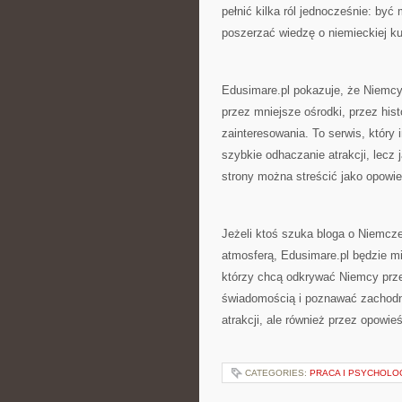
pełnić kilka ról jednocześnie: być
poszerzać wiedzę o niemieckiej ku
Edusimare.pl pokazuje, że Niemcy
przez mniejsze ośrodki, przez hist
zainteresowania. To serwis, który i
szybkie odhaczanie atrakcji, lecz 
strony można streścić jako opowie
Jeżeli ktoś szuka bloga o Niemcze
atmosferą, Edusimare.pl będzie mi
którzy chcą odkrywać Niemcy prze
świadomością i poznawać zachodnie
atrakcji, ale również przez opowie
CATEGORIES:
PRACA I PSYCHOLO