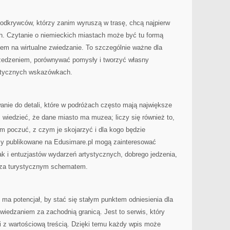
 odkrywców, którzy zanim wyruszą w trasę, chcą najpierw
h. Czytanie o niemieckich miastach może być tu formą
em na wirtualne zwiedzanie. To szczególnie ważne dla
rzedzeniem, porównywać pomysły i tworzyć własny
aktycznych wskazówkach.
anie do detali, które w podróżach często mają największe
 wiedzieć, że dane miasto ma muzea; liczy się również to,
m poczuć, z czym je skojarzyć i dla kogo będzie
sy publikowane na Edusimare.pl mogą zainteresować
ak i entuzjastów wydarzeń artystycznych, dobrego jedzenia,
oza turystycznym schematem.
ma potencjał, by stać się stałym punktem odniesienia dla
zwiedzaniem za zachodnią granicą. Jest to serwis, który
ji z wartościową treścią. Dzięki temu każdy wpis może