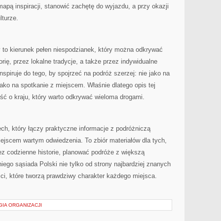
 mapą inspiracji, stanowić zachętę do wyjazdu, a przy okazji
lturze.
 to kierunek pełen niespodzianek, który można odkrywać
orię, przez lokalne tradycje, a także przez indywidualne
nspiruje do tego, by spojrzeć na podróż szerzej: nie jako na
jako na spotkanie z miejscem. Właśnie dlatego opis tej
ść o kraju, który warto odkrywać wieloma drogami.
ch, który łączy praktyczne informacje z podróżniczą
ejscem wartym odwiedzenia. To zbiór materiałów dla tych,
z codzienne historie, planować podróże z większą
go sąsiada Polski nie tylko od strony najbardziej znanych
ści, które tworzą prawdziwy charakter każdego miejsca.
GIA ORGANIZACJI