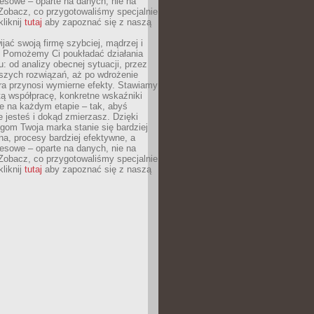
esowe – oparte na danych, nie na
Zobacz, co przygotowaliśmy specjalnie
kliknij
tutaj
aby zapoznać się z naszą
jać swoją firmę szybciej, mądrzej i
 Pomożemy Ci poukładać działania
u: od analizy obecnej sytuacji, przez
szych rozwiązań, aż po wdrożenie
tóra przynosi wymierne efekty. Stawiamy
tą współpracę, konkretne wskaźniki
e na każdym etapie – tak, abyś
ie jesteś i dokąd zmierzasz. Dzięki
gom Twoja marka stanie się bardziej
a, procesy bardziej efektywne, a
esowe – oparte na danych, nie na
Zobacz, co przygotowaliśmy specjalnie
kliknij
tutaj
aby zapoznać się z naszą