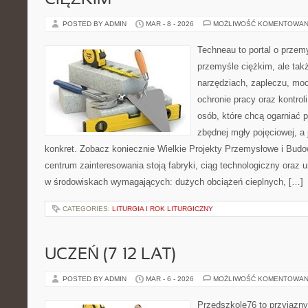
CIĘŻKIM
POSTED BY ADMIN
MAR - 8 - 2026
MOŻLIWOŚĆ KOMENTOWAN
Techneau to portal o przem
przemyśle ciężkim, ale tak
narzędziach, zapleczu, mocy
ochronie pracy oraz kontroli
osób, które chcą ogarniać
zbędnej mgły pojęciowej, a
konkret. Zobacz koniecznie Wielkie Projekty Przemysłowe i Budow
centrum zainteresowania stoją fabryki, ciąg technologiczny oraz u
w środowiskach wymagających: dużych obciążeń cieplnych, […]
CATEGORIES:
LITURGIA I ROK LITURGICZNY
UCZEŃ (7–12 LAT)
POSTED BY ADMIN
MAR - 6 - 2026
MOŻLIWOŚĆ KOMENTOWAN
Przedszkole76 to przyjazny