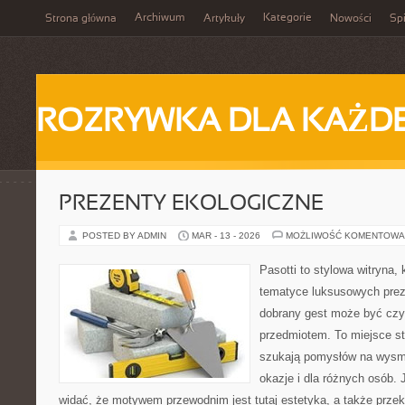
Archiwum
Kategorie
Strona główna
Artykuły
Nowości
Spi
ROZRYWKA DLA KAŻD
PREZENTY EKOLOGICZNE
POSTED BY ADMIN
MAR - 13 - 2026
MOŻLIWOŚĆ KOMENTOWA
Pasotti to stylowa witryna, 
tematyce luksusowych prez
dobrany gest może być czym
przedmiotem. To miejsce st
szukają pomysłów na wysm
okazje i dla różnych osób.
widać, że motywem przewodnim jest tutaj estetyka, a także przek