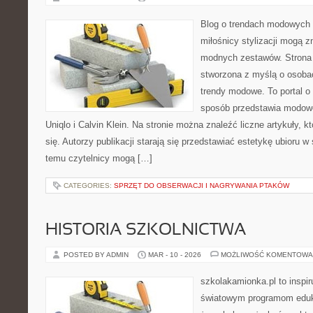
Blog o trendach modowych 
miłośnicy stylizacji mogą 
modnych zestawów. Strona p
stworzona z myślą o osoba
trendy modowe. To portal o
sposób przedstawia modowe
Uniqlo i Calvin Klein. Na stronie można znaleźć liczne artykuły, kt
się. Autorzy publikacji starają się przedstawiać estetykę ubioru 
temu czytelnicy mogą […]
CATEGORIES:
SPRZĘT DO OBSERWACJI I NAGRYWANIA PTAKÓW
HISTORIA SZKOLNICTWA
POSTED BY ADMIN
MAR - 10 - 2026
MOŻLIWOŚĆ KOMENTOWA
szkolakamionka.pl to inspi
światowym programom eduk