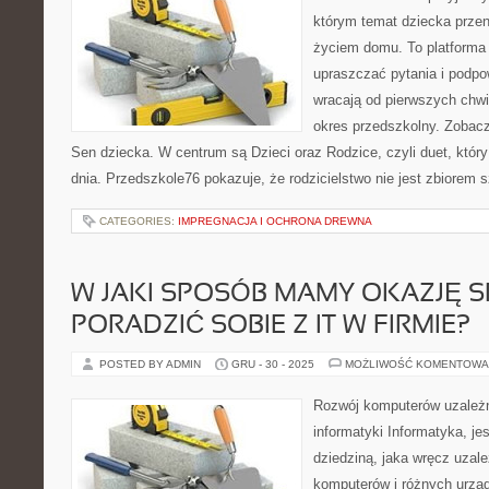
którym temat dziecka przen
życiem domu. To platforma 
upraszczać pytania i podpo
wracają od pierwszych chwi
okres przedszkolny. Zobacz
Sen dziecka. W centrum są Dzieci oraz Rodzice, czyli duet, który
dnia. Przedszkole76 pokazuje, że rodzicielstwo nie jest zbiorem 
CATEGORIES:
IMPREGNACJA I OCHRONA DREWNA
W JAKI SPOSÓB MAMY OKAZJĘ S
PORADZIĆ SOBIE Z IT W FIRMIE?
POSTED BY ADMIN
GRU - 30 - 2025
MOŻLIWOŚĆ KOMENTOWA
Rozwój komputerów uzależn
informatyki Informatyka, je
dziedziną, jaka wręcz uzale
komputerów i różnych urząd