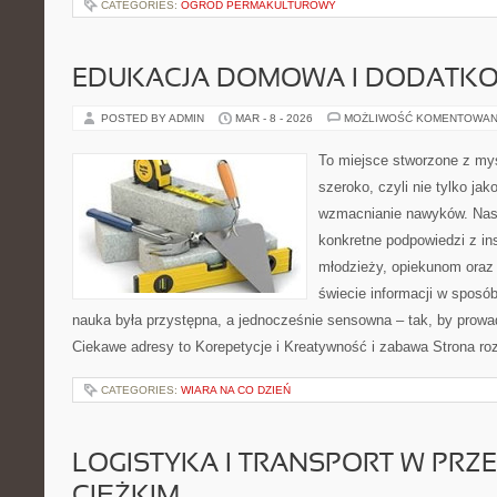
CATEGORIES:
OGRÓD PERMAKULTUROWY
EDUKACJA DOMOWA I DODATKO
POSTED BY ADMIN
MAR - 8 - 2026
MOŻLIWOŚĆ KOMENTOWAN
To miejsce stworzone z myś
szeroko, czyli nie tylko jak
wzmacnianie nawyków. Nasz
konkretne podpowiedzi z in
młodzieży, opiekunom oraz
świecie informacji w sposó
nauka była przystępna, a jednocześnie sensowna – tak, by prowad
Ciekawe adresy to Korepetycje i Kreatywność i zabawa Strona roz
CATEGORIES:
WIARA NA CO DZIEŃ
LOGISTYKA I TRANSPORT W PRZ