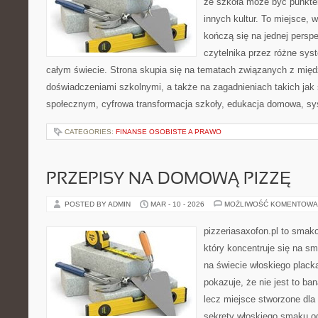
że szkoła może być punkte
innych kultur. To miejsce, 
kończą się na jednej persp
czytelnika przez różne sys
całym świecie. Strona skupia się na tematach związanych z mi
doświadczeniami szkolnymi, a także na zagadnieniach takich jak
społecznym, cyfrowa transformacja szkoły, edukacja domowa, s
CATEGORIES:
FINANSE OSOBISTE A PRAWO
PRZEPISY NA DOMOWĄ PIZZĘ
POSTED BY ADMIN
MAR - 10 - 2026
MOŻLIWOŚĆ KOMENTOWA
pizzeriasaxofon.pl to smako
który koncentruje się na sm
na świecie włoskiego plack
pokazuje, że nie jest to ba
lecz miejsce stworzone dla
sekrety włoskiego smaku od 