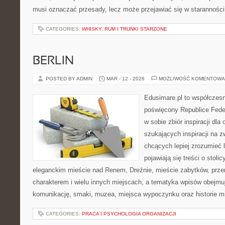
musi oznaczać przesady, lecz może przejawiać się w staranności
CATEGORIES:
WHISKY, RUM I TRUNKI STARZONE
BERLIN
POSTED BY ADMIN
MAR - 12 - 2026
MOŻLIWOŚĆ KOMENTOWA
Edusimare.pl to współczes
poświęcony Republice Feder
w sobie zbiór inspiracji dl
szukających inspiracji na z
chcących lepiej zrozumieć 
pojawiają się treści o stol
eleganckim mieście nad Renem, Dreźnie, mieście zabytków, pr
charakterem i wielu innych miejscach, a tematyka wpisów obejmuj
komunikację, smaki, muzea, miejsca wypoczynku oraz historie mi
CATEGORIES:
PRACA I PSYCHOLOGIA ORGANIZACJI