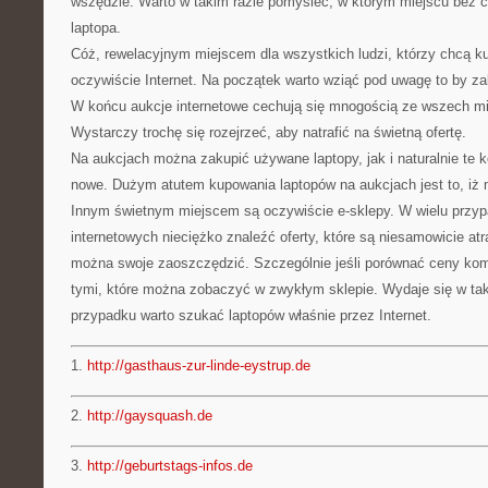
wszędzie. Warto w takim razie pomyśleć, w którym miejscu bez ci
laptopa.
Cóż, rewelacyjnym miejscem dla wszystkich ludzi, którzy chcą ku
oczywiście Internet. Na początek warto wziąć pod uwagę to by za
W końcu aukcje internetowe cechują się mnogością ze wszech mia
Wystarczy trochę się rozejrzeć, aby natrafić na świetną ofertę.
Na aukcjach można zakupić używane laptopy, jak i naturalnie te k
nowe. Dużym atutem kupowania laptopów na aukcjach jest to, iż
Innym świetnym miejscem są oczywiście e-sklepy. W wielu przy
internetowych nieciężko znaleźć oferty, które są niesamowicie atr
można swoje zaoszczędzić. Szczególnie jeśli porównać ceny ko
tymi, które można zobaczyć w zwykłym sklepie. Wydaje się w tak
przypadku warto szukać laptopów właśnie przez Internet.
1.
http://gasthaus-zur-linde-eystrup.de
2.
http://gaysquash.de
3.
http://geburtstags-infos.de