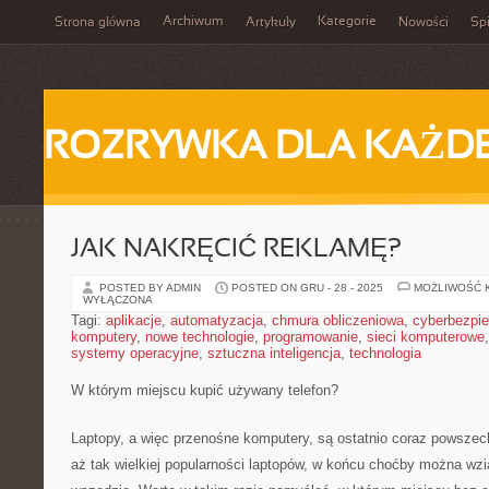
Archiwum
Kategorie
Strona główna
Artykuły
Nowości
Spi
ROZRYWKA DLA KAŻD
JAK NAKRĘCIĆ REKLAMĘ?
POSTED BY ADMIN
POSTED ON GRU - 28 - 2025
MOŻLIWOŚĆ 
WYŁĄCZONA
Tagi:
aplikacje
,
automatyzacja
,
chmura obliczeniowa
,
cyberbezpi
komputery
,
nowe technologie
,
programowanie
,
sieci komputerowe
systemy operacyjne
,
sztuczna inteligencja
,
technologia
W którym miejscu kupić używany telefon?
Laptopy, a więc przenośne komputery, są ostatnio coraz powszech
aż tak wielkiej popularności laptopów, w końcu choćby można wzi