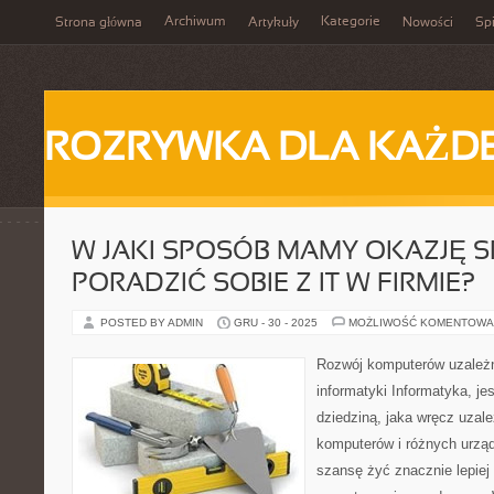
Archiwum
Kategorie
Strona główna
Artykuły
Nowości
Spi
ROZRYWKA DLA KAŻD
W JAKI SPOSÓB MAMY OKAZJĘ S
PORADZIĆ SOBIE Z IT W FIRMIE?
POSTED BY ADMIN
GRU - 30 - 2025
MOŻLIWOŚĆ KOMENTOWA
Rozwój komputerów uzależn
informatyki Informatyka, je
dziedziną, jaka wręcz uzale
komputerów i różnych urząd
szansę żyć znacznie lepiej