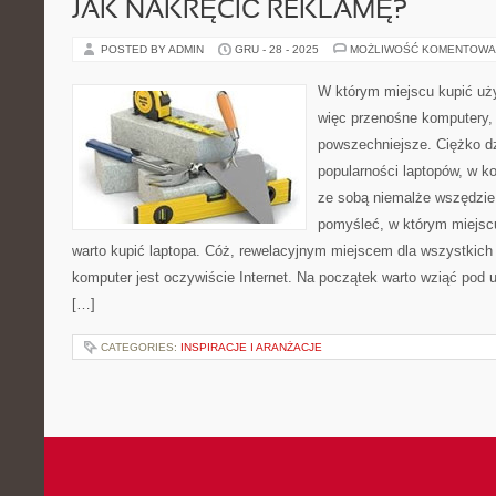
JAK NAKRĘCIĆ REKLAMĘ?
POSTED BY ADMIN
GRU - 28 - 2025
MOŻLIWOŚĆ KOMENTOWA
W którym miejscu kupić uży
więc przenośne komputery, 
powszechniejsze. Ciężko dzi
popularności laptopów, w 
ze sobą niemalże wszędzie.
pomyśleć, w którym miejscu
warto kupić laptopa. Cóż, rewelacyjnym miejscem dla wszystkich 
komputer jest oczywiście Internet. Na początek warto wziąć pod 
[…]
CATEGORIES:
INSPIRACJE I ARANŻACJE