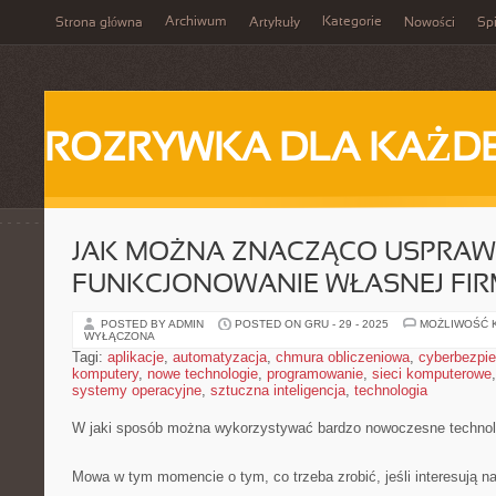
Archiwum
Kategorie
Strona główna
Artykuły
Nowości
Spi
ROZRYWKA DLA KAŻD
JAK MOŻNA ZNACZĄCO USPRAW
FUNKCJONOWANIE WŁASNEJ FIR
POSTED BY ADMIN
POSTED ON GRU - 29 - 2025
MOŻLIWOŚĆ 
WYŁĄCZONA
Tagi:
aplikacje
,
automatyzacja
,
chmura obliczeniowa
,
cyberbezpi
komputery
,
nowe technologie
,
programowanie
,
sieci komputerowe
systemy operacyjne
,
sztuczna inteligencja
,
technologia
W jaki sposób można wykorzystywać bardzo nowoczesne technol
Mowa w tym momencie o tym, co trzeba zrobić, jeśli interesują nas