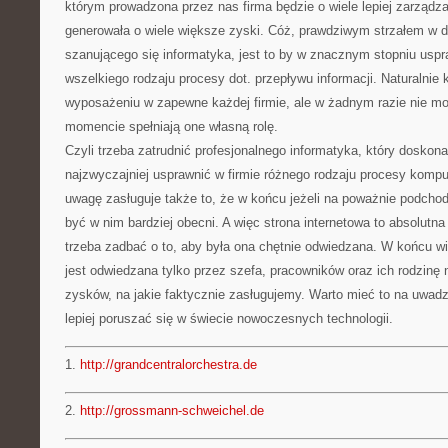
którym prowadzona przez nas firma będzie o wiele lepiej zarządza
generowała o wiele większe zyski. Cóż, prawdziwym strzałem w d
szanującego się informatyka, jest to by w znacznym stopniu uspr
wszelkiego rodzaju procesy dot. przepływu informacji. Naturalnie 
wyposażeniu w zapewne każdej firmie, ale w żadnym razie nie 
momencie spełniają one własną rolę.
Czyli trzeba zatrudnić profesjonalnego informatyka, który doskona
najzwyczajniej usprawnić w firmie różnego rodzaju procesy komp
uwagę zasługuje także to, że w końcu jeżeli na poważnie podcho
być w nim bardziej obecni. A więc strona internetowa to absolutn
trzeba zadbać o to, aby była ona chętnie odwiedzana. W końcu wit
jest odwiedzana tylko przez szefa, pracowników oraz ich rodzinę n
zysków, na jakie faktycznie zasługujemy. Warto mieć to na uwa
lepiej poruszać się w świecie nowoczesnych technologii.
1.
http://grandcentralorchestra.de
2.
http://grossmann-schweichel.de