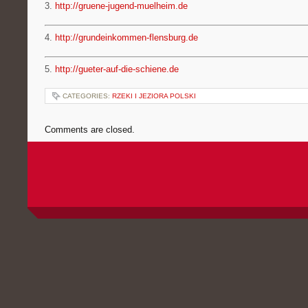
3.
http://gruene-jugend-muelheim.de
4.
http://grundeinkommen-flensburg.de
5.
http://gueter-auf-die-schiene.de
CATEGORIES:
RZEKI I JEZIORA POLSKI
Comments are closed.