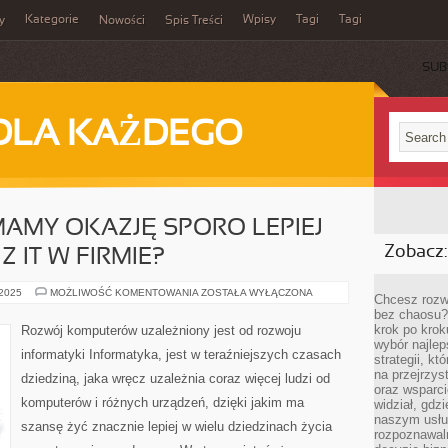
Kategorie
Wpisy
Tagi
Tagi
y
Nowości
Spis Treści
SUB
DLA KAŻDEGO
MAMY OKAZJĘ SPORO LEPIEJ
Zobacz:
Z IT W FIRMIE?
W
 2025
MOŻLIWOŚĆ KOMENTOWANIA
ZOSTAŁA WYŁĄCZONA
Chcesz rozwi
JAKI
bez chaosu?
SPOSÓB
MAMY
krok po krok
Rozwój komputerów uzależniony jest od rozwoju
OKAZJĘ
wybór najlep
SPORO
informatyki Informatyka, jest w teraźniejszych czasach
LEPIEJ
strategii, k
PORADZIĆ
na przejrzys
dziedziną, jaka wręcz uzależnia coraz więcej ludzi od
SOBIE
oraz wsparci
Z
komputerów i różnych urządzeń, dzięki jakim ma
IT
widział, gdz
W
naszym usłu
FIRMIE?
szansę żyć znacznie lepiej w wielu dziedzinach życia
rozpoznawaln