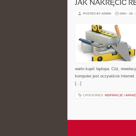
JAK NAKRĘCIĆ 
POSTED BY ADMIN
GRU - 28 -
warto kupić laptopa. Cóż, rewelac
komputer jest oczywiście Internet
[…]
CATEGORIES:
INSPIRACJE I ARAN