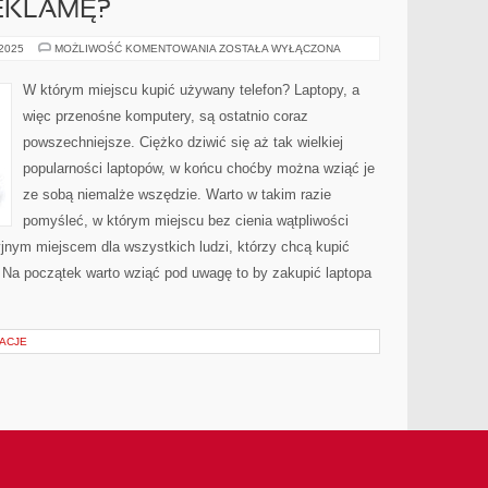
REKLAMĘ?
JAK
 2025
MOŻLIWOŚĆ KOMENTOWANIA
ZOSTAŁA WYŁĄCZONA
NAKRĘCIĆ
REKLAMĘ?
W którym miejscu kupić używany telefon? Laptopy, a
więc przenośne komputery, są ostatnio coraz
powszechniejsze. Ciężko dziwić się aż tak wielkiej
popularności laptopów, w końcu choćby można wziąć je
ze sobą niemalże wszędzie. Warto w takim razie
pomyśleć, w którym miejscu bez cienia wątpliwości
yjnym miejscem dla wszystkich ludzi, którzy chcą kupić
. Na początek warto wziąć pod uwagę to by zakupić laptopa
ŻACJE