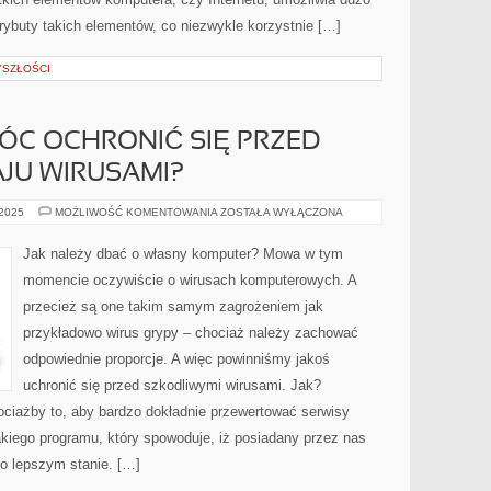
rybuty takich elementów, co niezwykle korzystnie […]
YSZŁOŚCI
MÓC OCHRONIĆ SIĘ PRZED
JU WIRUSAMI?
CO
 2025
MOŻLIWOŚĆ KOMENTOWANIA
ZOSTAŁA WYŁĄCZONA
ROBIĆ,
ABY
MÓC
Jak należy dbać o własny komputer? Mowa w tym
OCHRONIĆ
SIĘ
momencie oczywiście o wirusach komputerowych. A
PRZED
RÓŻNEGO
przecież są one takim samym zagrożeniem jak
RODZAJU
WIRUSAMI?
przykładowo wirus grypy – chociaż należy zachować
odpowiednie proporcje. A więc powinniśmy jakoś
uchronić się przed szkodliwymi wirusami. Jak?
ciażby to, aby bardzo dokładnie przewertować serwisy
takiego programu, który spowoduje, iż posiadany przez nas
o lepszym stanie. […]