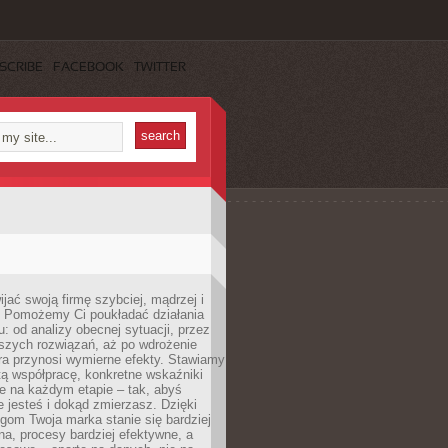
SCRIBE
FACEBOOK
TWITTER
jać swoją firmę szybciej, mądrzej i
 Pomożemy Ci poukładać działania
u: od analizy obecnej sytuacji, przez
szych rozwiązań, aż po wdrożenie
tóra przynosi wymierne efekty. Stawiamy
tą współpracę, konkretne wskaźniki
e na każdym etapie – tak, abyś
ie jesteś i dokąd zmierzasz. Dzięki
gom Twoja marka stanie się bardziej
a, procesy bardziej efektywne, a