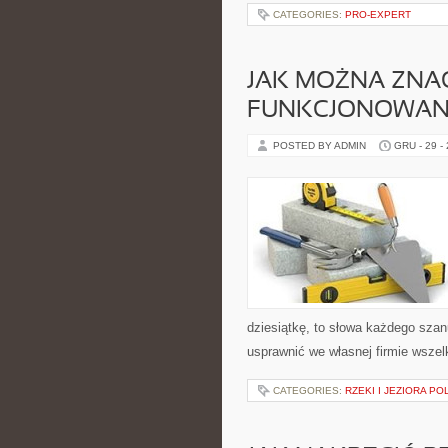
CATEGORIES:
PRO-EXPERT
JAK MOŻNA ZNA
FUNKCJONOWANI
POSTED BY ADMIN
GRU - 29 -
dziesiątkę, to słowa każdego szan
usprawnić we własnej firmie wszelk
CATEGORIES:
RZEKI I JEZIORA PO