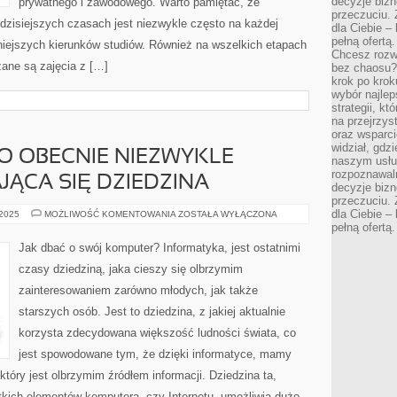
decyzje bizn
prywatnego i zawodowego. Warto pamiętać, że
przeczuciu. 
w dzisiejszych czasach jest niezwykle często na każdej
dla Ciebie – 
pełną ofertą.
niejszych kierunków studiów. Również na wszelkich etapach
Chcesz rozwi
ane są zajęcia z […]
bez chaosu?
krok po krok
wybór najlep
strategii, k
na przejrzys
oraz wsparci
widział, gdz
O OBECNIE NIEZWYKLE
naszym usłu
rozpoznawaln
JĄCA SIĘ DZIEDZINA
decyzje bizn
przeczuciu. 
dla Ciebie – 
INFORMATYKA,
 2025
MOŻLIWOŚĆ KOMENTOWANIA
ZOSTAŁA WYŁĄCZONA
TO
pełną ofertą.
OBECNIE
NIEZWYKLE
Jak dbać o swój komputer? Informatyka, jest ostatnimi
SZYBKO
ROZWIJAJĄCA
czasy dziedziną, jaka cieszy się olbrzymim
SIĘ
DZIEDZINA
zainteresowaniem zarówno młodych, jak także
starszych osób. Jest to dziedzina, z jakiej aktualnie
korzysta zdecydowana większość ludności świata, co
jest spowodowane tym, że dzięki informatyce, mamy
który jest olbrzymim źródłem informacji. Dziedzina ta,
kich elementów komputera, czy Internetu, umożliwia dużo