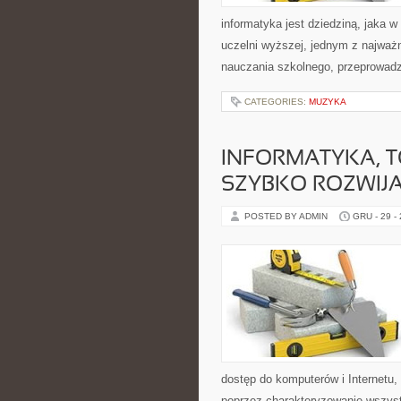
informatyka jest dziedziną, jaka 
uczelni wyższej, jednym z najważ
nauczania szkolnego, przeprowadz
CATEGORIES:
MUZYKA
INFORMATYKA, T
SZYBKO ROZWIJA
POSTED BY ADMIN
GRU - 29 -
dostęp do komputerów i Internetu, 
poprzez charakteryzowanie wszyst