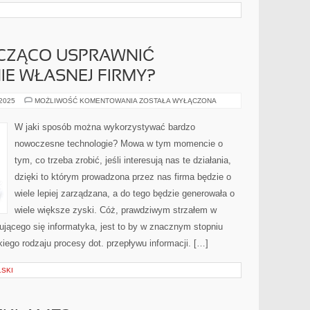
CZĄCO USPRAWNIĆ
E WŁASNEJ FIRMY?
JAK
 2025
MOŻLIWOŚĆ KOMENTOWANIA
ZOSTAŁA WYŁĄCZONA
MOŻNA
ZNACZĄCO
USPRAWNIĆ
W jaki sposób można wykorzystywać bardzo
FUNKCJONOWANIE
WŁASNEJ
nowoczesne technologie? Mowa w tym momencie o
FIRMY?
tym, co trzeba zrobić, jeśli interesują nas te działania,
dzięki to którym prowadzona przez nas firma będzie o
wiele lepiej zarządzana, a do tego będzie generowała o
wiele większe zyski. Cóż, prawdziwym strzałem w
ującego się informatyka, jest to by w znacznym stopniu
iego rodzaju procesy dot. przepływu informacji. […]
LSKI