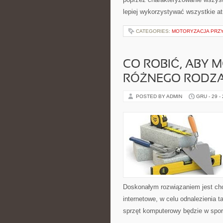
lepiej wykorzystywać wszystkie at
CATEGORIES:
MOTORYZACJA PRZ
CO ROBIĆ, ABY 
RÓŻNEGO RODZA
POSTED BY ADMIN
GRU - 29 -
Doskonałym rozwiązaniem jest cho
internetowe, w celu odnalezienia 
sprzęt komputerowy będzie w spor