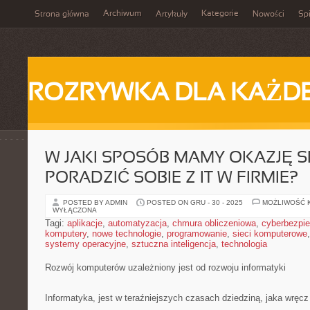
Archiwum
Kategorie
Strona główna
Artykuły
Nowości
Spi
ROZRYWKA DLA KAŻD
W JAKI SPOSÓB MAMY OKAZJĘ S
PORADZIĆ SOBIE Z IT W FIRMIE?
POSTED BY ADMIN
POSTED ON GRU - 30 - 2025
MOŻLIWOŚĆ 
WYŁĄCZONA
Tagi:
aplikacje
,
automatyzacja
,
chmura obliczeniowa
,
cyberbezpi
komputery
,
nowe technologie
,
programowanie
,
sieci komputerowe
systemy operacyjne
,
sztuczna inteligencja
,
technologia
Rozwój komputerów uzależniony jest od rozwoju informatyki
Informatyka, jest w teraźniejszych czasach dziedziną, jaka wręcz 