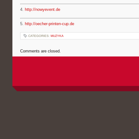
4.
http://nowyevent.de
5.
http://oecher-printen-cup.de
CATEGORIES:
MUZYKA
Comments are closed.