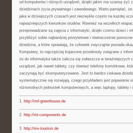
od komputerów i różnych urządzeń, dzięki jakim ma szansę żyć zn
dziedzinach życia prywatnego i zawodowego. Warto pamiętać, że i
jaka w dzisiejszych czasach jest niezwykle często na każdej ucz
najważniejszych kierunków studiów. Również na wszelkich etapa
przeprowadzane są zajęcia z informatyki, dzięki czemu dzieci i 
przybliżyć sobie najbardziej priorytetowe i równocześnie pomocne 
dziedzina, a które sprawiają, że człowiek zwyczajnie posiada oka
Komputery, to najczęściej kojarzone przedmioty związane z inform
że do informatyka także zalicza się zwłaszcza w teraźniejszych 
urządzeń, jak nawet tablety, czy również telefony komórkowe, któ
zaczynają być skomputeryzowane. Jest to bardzo ciekawa dziedzi
systematycznie się rozwijają, czego przykładem jest pojawianie s
różnorodnych jednostek komputerowych, a więc laptopy, tablety i i
1.
http://mrl-greenhouse.de
2.
http://mt-components.de
3.
http://mv-tourism.de